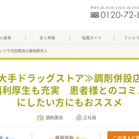
平日9：30-19：00 土日10：00-19：
人検索
求人特集
転職ガイド
ファル
ンツ千代田薬局の薬剤師求人
≪大手ドラッグストア≫調剤併設
福利厚生も充実 患者様とのコミ
にしたい方にもおススメ
調剤薬局
正社員
報
職場情報
この求人に