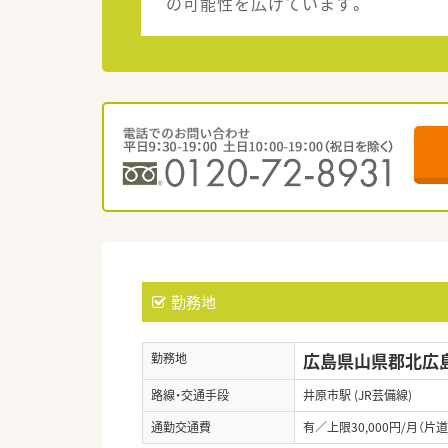
の可能性を広げています。
勤務地
広島県山県郡北広島
勤務地
路線・交通手段
井原市駅 (JR芸備線)
通勤交通費
有／上限30,000円/月（片