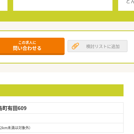
と
この求人に
検討リストに追加
問い合わせる
町有田609
道2km未満は対象外）