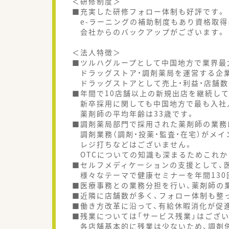
＜研修制度＞
■充実した研修フォロー体制も好評です。
e-ラーニングの補助制度もあり資格取得
会社からのバックアップがございます。
＜法人特徴＞
■ツルハグループとして中国地方で業界最
ドラッグストア・調剤薬局を運営する企
ドラッグストアとして売上・利益・店舗数
■年間で10店舗以上の新規出店を継続して
新卒採用に関しても中国地方で最も入社
薬剤師の平均年齢は33歳です。
■調剤薬局部門で採用された薬剤師の業務
調剤業務（調剤・投薬・監査・在宅）がメイ
レジ打ちなどはございません。
OTCについての知識も深まるためこれか
■セルフメディケーションの支援として、医
様々なテーマで健康セミナーを年間130
■医療事務との業務分担を行い、薬剤師の
■近隣に店舗数が多く、フォロー体制も整
■働き方改革に沿って、有給休暇消化が促
■残業については「サービス残業」はござ
各店舗基本的に残業は少ないため、調剤併