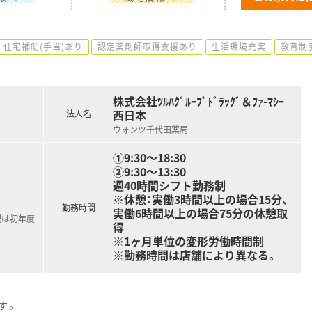
住宅補助(手当)あり
認定薬剤師取得支援あり
生活環境充実
教育制
株式会社ﾂﾙﾊｸﾞﾙｰﾌﾟﾄﾞﾗｯｸﾞ＆ﾌｧ-ﾏｼｰ
西日本
法人名
ウォンツ千代田薬局
①9:30～18:30
②9:30～13:30
週40時間シフト勤務制
※休憩：実働3時間以上の場合15分、
勤務時間
実働6時間以上の場合75分の休憩取
記は初年度
得
※1ヶ月単位の変形労働時間制
※勤務時間は店舗により異なる。
す。