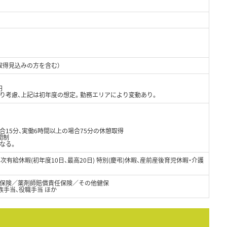
取得見込みの方を含む）
円
より考慮、上記は初年度の想定。勤務エリアにより変動あり。
合15分、実働6時間以上の場合75分の休憩取得
間制
なる。
 年次有給休暇(初年度10日、最高20日) 特別(慶弔)休暇、産前産後育児休暇・介護
保険／薬剤師賠償責任保険／その他健保
家族手当、役職手当 ほか