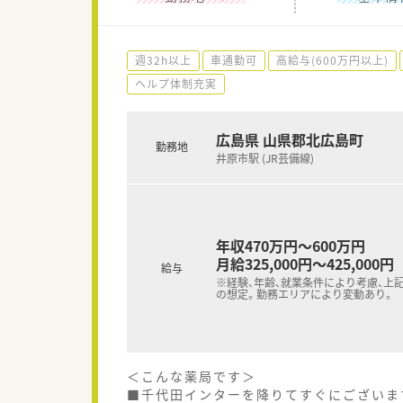
週32h以上
車通勤可
高給与(600万円以上)
ヘルプ体制充実
広島県 山県郡北広島町
勤務地
井原市駅 (JR芸備線)
年収470万円～600万円
月給325,000円～425,000円
給与
※経験、年齢、就業条件により考慮、上
の想定。勤務エリアにより変動あり。
＜こんな薬局です＞
■千代田インターを降りてすぐにございま