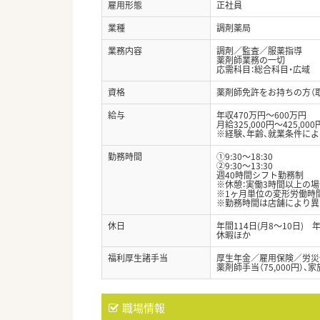
雇用形態
正社員
業種
調剤薬局
業務内容
調剤／監査／服薬指導
薬剤師業務の一切
応需科目：総合科目・広域
資格
薬剤師免許をお持ちの方（
給与
年収470万円～600万円
月給325,000円～425,000
※経験、年齢、就業条件に
勤務時間
①9:30～18:30
②9:30～13:30
週40時間シフト勤務制
※休憩：実働3時間以上の場
※1ヶ月単位の変形労働時
※勤務時間は店舗により異
休日
年間114日(月8～10日)
休暇ほか
福利厚生諸手当
厚生年金／雇用保険／労災
薬剤師手当（75,000円）、
職場情報