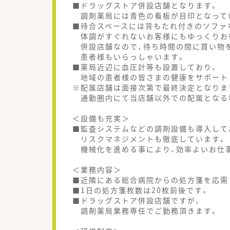
■ドラッグストア併設店舗となります。
調剤薬局には青色の看板が目印となって
■待合スペースには背もたれ付きのソファ
体調がすぐれないお客様にもゆっくりお
併設店舗なので、待ち時間の間に買い物
患者様もいらっしゃいます。
■薬局近辺に血圧計等も設置しており、
地域の患者様の皆さまの健康をサポート
※配属店舗は面接次第で最終決定となりま
通勤圏内にて当店舗以外での配属となる
＜設備も充実＞
■監査システムなどの調剤設備も導入して
リスクマネジメントも徹底しています。
機械化を進める事により、効率よいお仕
＜業務内容＞
■近隣にある総合病院からの処方箋を応需
■1日の処方箋枚数は20枚前後です。
■ドラッグストア併設店舗ですが、
調剤薬局業務専任でご勤務頂きます。