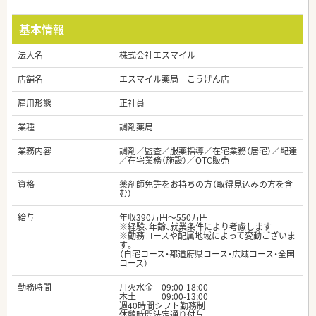
基本情報
法人名
株式会社エスマイル
店舗名
エスマイル薬局 こうげん店
雇用形態
正社員
業種
調剤薬局
業務内容
調剤／監査／服薬指導／在宅業務（居宅）／配達
／在宅業務（施設）／OTC販売
資格
薬剤師免許をお持ちの方（取得見込みの方を含
む）
給与
年収390万円～550万円
※経験、年齢、就業条件により考慮します
※勤務コースや配属地域によって変動ございま
す。
（自宅コース・都道府県コース・広域コース・全国
コース）
勤務時間
月火水金 09:00-18:00
木土 09:00-13:00
週40時間シフト勤務制
休憩時間法定通り付与