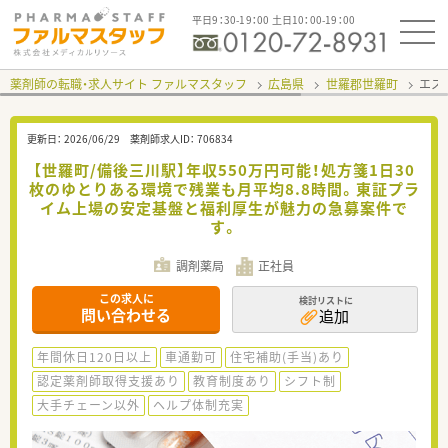
平日9：30-19：00 土日10：00-19：00
薬剤師の転職・求人サイト ファルマスタッフ
広島県
世羅郡世羅町
エス
更新日：
2026/06/29
薬剤師求人ID：
706834
【世羅町/備後三川駅】年収550万円可能！処方箋1日30
枚のゆとりある環境で残業も月平均8.8時間。東証プラ
イム上場の安定基盤と福利厚生が魅力の急募案件で
す。
調剤薬局
正社員
この求人に
検討リストに
問い合わせる
追加
年間休日120日以上
車通勤可
住宅補助(手当)あり
認定薬剤師取得支援あり
教育制度あり
シフト制
大手チェーン以外
ヘルプ体制充実