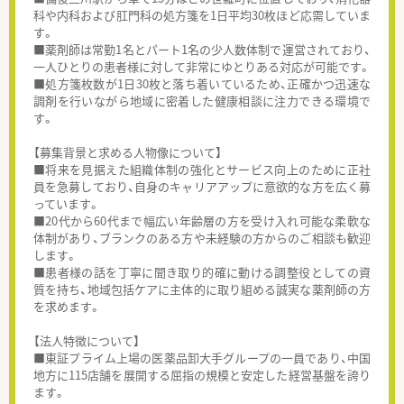
科や内科および肛門科の処方箋を1日平均30枚ほど応需していま
す。
■薬剤師は常勤1名とパート1名の少人数体制で運営されており、
一人ひとりの患者様に対して非常にゆとりある対応が可能です。
■処方箋枚数が1日30枚と落ち着いているため、正確かつ迅速な
調剤を行いながら地域に密着した健康相談に注力できる環境で
す。
【募集背景と求める人物像について】
■将来を見据えた組織体制の強化とサービス向上のために正社
員を急募しており、自身のキャリアアップに意欲的な方を広く募
っています。
■20代から60代まで幅広い年齢層の方を受け入れ可能な柔軟な
体制があり、ブランクのある方や未経験の方からのご相談も歓迎
します。
■患者様の話を丁寧に聞き取り的確に動ける調整役としての資
質を持ち、地域包括ケアに主体的に取り組める誠実な薬剤師の方
を求めます。
【法人特徴について】
■東証プライム上場の医薬品卸大手グループの一員であり、中国
地方に115店舗を展開する屈指の規模と安定した経営基盤を誇り
ます。