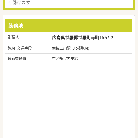
く働けます
勤務地
勤務地
広島県世羅郡世羅町寺町1557-2
路線・交通手段
備後三川駅 (JR福塩線)
通勤交通費
有／規程内支給