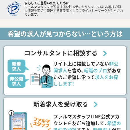
安心してご登録いただくために
ファルマスタッフを運営する（株）メディカルリソースは、お客様の個
人情報を適切に管理する事業者としてプライバシーマークが付与され
ています。
希望の求人が見つからない…という方は
コンサルタントに相談する
サイト上に掲載していない
非公
開求人
を含め、
転職のプロ
があな
たのご希望に沿って
求人をお探
しします！
新着求人を受け取る
ファルマスタッフLINE公式アカ
ウントを友だち追加して、
希望の
条件を登録
すると、
新着求人
が届