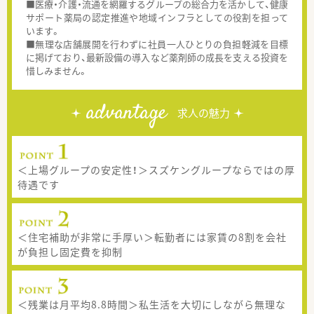
■医療・介護・流通を網羅するグループの総合力を活かして、健康
サポート薬局の認定推進や地域インフラとしての役割を担って
います。
■無理な店舗展開を行わずに社員一人ひとりの負担軽減を目標
に掲げており、最新設備の導入など薬剤師の成長を支える投資を
惜しみません。
advantage
求人の魅力
＜上場グループの安定性！＞スズケングループならではの厚
待遇です
＜住宅補助が非常に手厚い＞転勤者には家賃の8割を会社
が負担し固定費を抑制
＜残業は月平均8.8時間＞私生活を大切にしながら無理な