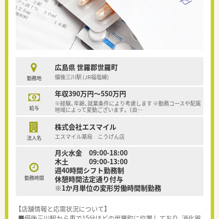
広島県 世羅郡世羅町
備後三川駅 (JR福塩線)
勤務地
年収390万円～550万円
※経験、年齢、就業条件により考慮します ※勤務コースや配属
給与
地域によって変動ございます。 （自
…
株式会社エスマイル
エスマイル薬局 こうげん店
法人名
月火水金 09:00-18:00
木土 09:00-13:00
週40時間シフト勤務制
勤務時間
休憩時間法定通り付与
※1か月単位の変形労働時間制勤務
【店舗情報と応需状況について】
■備後三川駅から車で15分ほどの世羅町に位置しており、消化器