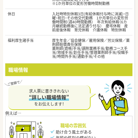
※1か月単位の変形労働時間制勤務
休日
入社時特別休暇3日(有給休暇付与時に消滅)・日
曜・祝日・その他交代勤務 1か月単位の変形労
働時間制（週40時間勤務） 年次有給休暇（6カ
月継続勤務後に法定通り付与） 慶弔休暇 産
前産後休暇 育児休暇 介護休暇 特別休暇
福利厚生諸手当
厚生年金／協会健保／雇用保険／労災保険／薬
剤師賠償責任保険
薬剤師(資格)手当/調剤業務手当/勤務コース手
当/地域手当/赴任手当/管理薬剤師手当/役職手
当/時間外手当/通勤手当/その他
職場情報
求人票に書ききれない
“詳しい職場情報”
をお伝えします！
職場の雰囲気
助け合う風土がある
年齢や性別の壁がない