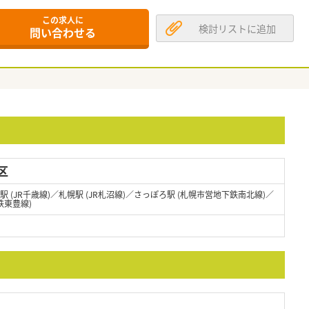
この求人に
検討リストに追加
問い合わせる
区
幌駅 (JR千歳線)／札幌駅 (JR札沼線)／さっぽろ駅 (札幌市営地下鉄南北線)／
鉄東豊線)