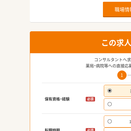
職場情
この求
コンサルタントへ求
薬局・病院等への直接応
1
保有資格・経験
必須
転職時期
必須