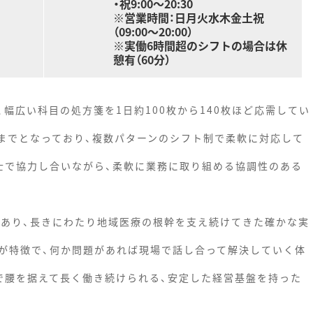
・祝9:00～20:30
※営業時間：日月火水木金土祝
（09:00～20:00）
※実働6時間超のシフトの場合は休
憩有（60分）
幅広い科目の処方箋を1日約100枚から140枚ほど応需してい
時までとなっており、複数パターンのシフト制で柔軟に対応して
士で協力し合いながら、柔軟に業務に取り組める協調性のある
であり、長きにわたり地域医療の根幹を支え続けてきた確かな実
が特徴で、何か問題があれば現場で話し合って解決していく体
で腰を据えて長く働き続けられる、安定した経営基盤を持った