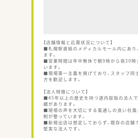
【店舗情報と応需状況について】
■札幌駅直結のメディカルモール内にあり、
ます。
■営業時間は年中無休で朝9時から夜20
います。
■現場第一主義を掲げており、スタッフ同
方を歓迎します。
【法人特徴について】
■45年以上の歴史を持つ道内屈指の法人
績があります。
■現場の声を大切にする風通しの良い社風
制が整っています。
■新規出店は想定しておらず、既存の店舗
堅実な法人です。