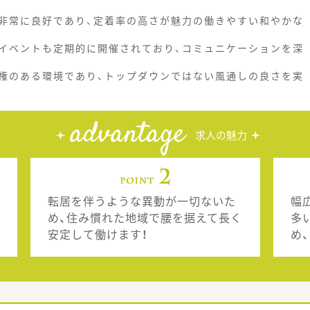
非常に良好であり、定着率の高さが魅力の働きやすい和やかな
イベントも定期的に開催されており、コミュニケーションを深
権のある環境であり、トップダウンではない風通しの良さを実
advantage
求人の魅力
転居を伴うような異動が一切ないた
幅
め、住み慣れた地域で腰を据えて長く
多
安定して働けます！
め