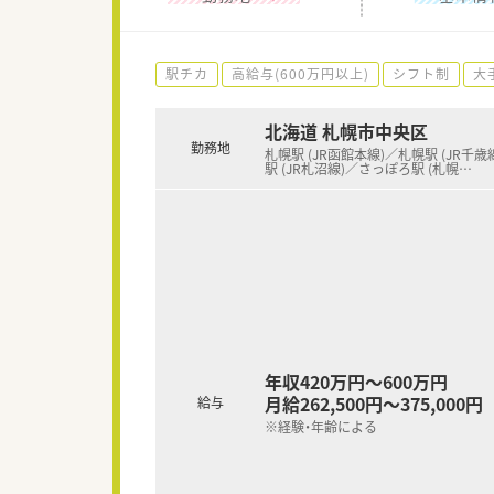
駅チカ
高給与(600万円以上)
シフト制
大
北海道 札幌市中央区
勤務地
札幌駅 (JR函館本線)／札幌駅 (JR千歳
駅 (JR札沼線)／さっぽろ駅 (札幌
…
年収420万円～600万円
月給262,500円～375,000円
給与
※経験・年齢による