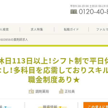
平日9：30-19：00 土日10：00-19：
人検索
求人特集
転職ガイド
ファル
：603956の薬剤師求人
休日113日以上！シフト制で平
し！多科目を応需しておりスキ
職金制度あり★
調剤薬局
正社員
報
職場情報
この求人に