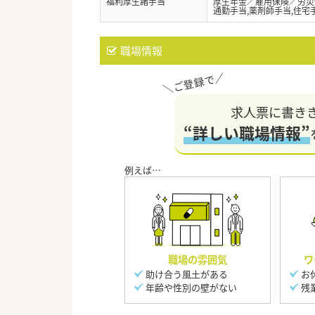
福利厚生諸手当
厚生年金／雇用保険／労災
通勤手当,薬剤師手当,住宅
職場情報
求人票に書き
“詳しい職場情報”
職場の雰囲気
ワ
助け合う風土がある
お
年齢や性別の壁がない
残