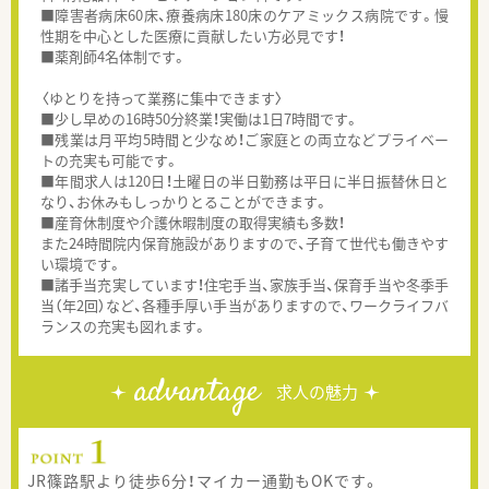
■障害者病床60床、療養病床180床のケアミックス病院です。慢
性期を中心とした医療に貢献したい方必見です！
■薬剤師4名体制です。
〈ゆとりを持って業務に集中できます〉
■少し早めの16時50分終業！実働は1日7時間です。
■残業は月平均5時間と少なめ！ご家庭との両立などプライベー
トの充実も可能です。
■年間求人は120日！土曜日の半日勤務は平日に半日振替休日と
なり、お休みもしっかりとることができます。
■産育休制度や介護休暇制度の取得実績も多数！
また24時間院内保育施設がありますので、子育て世代も働きやす
い環境です。
■諸手当充実しています！住宅手当、家族手当、保育手当や冬季手
当（年2回）など、各種手厚い手当がありますので、ワークライフバ
ランスの充実も図れます。
advantage
求人の魅力
JR篠路駅より徒歩6分！マイカー通勤もOKです。