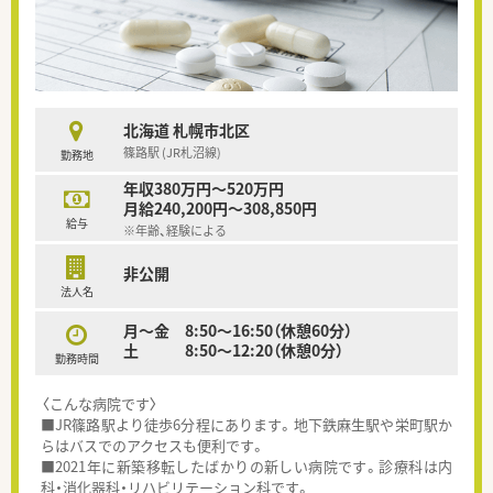
北海道 札幌市北区
篠路駅 (JR札沼線)
勤務地
年収380万円～520万円
月給240,200円～308,850円
給与
※年齢、経験による
非公開
法人名
月～金 8:50～16:50（休憩60分）
土 8:50～12:20（休憩0分）
勤務時間
〈こんな病院です〉
■JR篠路駅より徒歩6分程にあります。地下鉄麻生駅や栄町駅か
らはバスでのアクセスも便利です。
■2021年に新築移転したばかりの新しい病院です。診療科は内
科・消化器科・リハビリテーション科です。