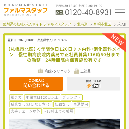
平日9：30-19：00 土日10：00-19：00
薬剤師の転職・求人サイト ファルマスタッフ
北海道
札幌市北区
求人ID
更新日：
2026/08/05
薬剤師求人ID：
597436
【札幌市北区】＜年間休日120日♪＞内科・消化器科メイ
ン 慢性期病院院内薬局で正社員募集！16時50分まで
の勤務 24時間院内保育施設有です
病院・クリニック
正社員
この求人に
検討リストに
問い合わせる
追加
駅チカ
年間休日120日以上
ブランク可
残業なし(ほぼなし含む)
転勤なし
車通勤可
大手チェーン以外
~18時までの職場