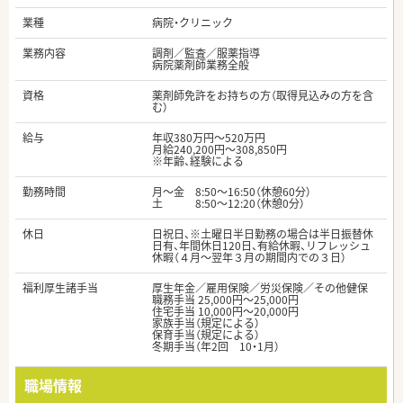
業種
病院・クリニック
業務内容
調剤／監査／服薬指導
病院薬剤師業務全般
資格
薬剤師免許をお持ちの方（取得見込みの方を含
む）
給与
年収380万円～520万円
月給240,200円～308,850円
※年齢、経験による
勤務時間
月～金 8:50～16:50（休憩60分）
土 8:50～12:20（休憩0分）
休日
日祝日、※土曜日半日勤務の場合は半日振替休
日有、年間休日120日、有給休暇、リフレッシュ
休暇（４月〜翌年３月の期間内での３日）
福利厚生諸手当
厚生年金／雇用保険／労災保険／その他健保
職務手当 25,000円〜25,000円
住宅手当 10,000円〜20,000円
家族手当（規定による）
保育手当（規定による）
冬期手当（年2回 10・1月）
職場情報