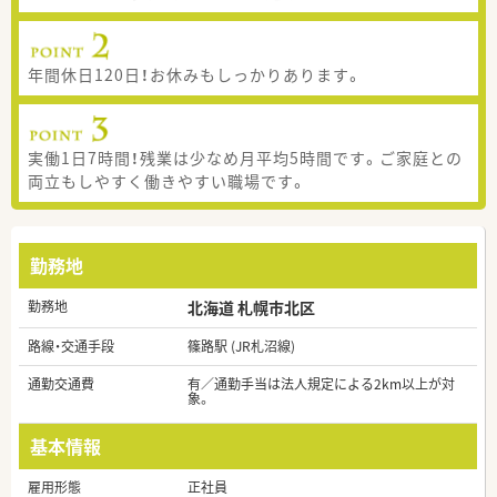
年間休日120日！お休みもしっかりあります。
実働1日7時間！残業は少なめ月平均5時間です。ご家庭との
両立もしやすく働きやすい職場です。
勤務地
勤務地
北海道 札幌市北区
路線・交通手段
篠路駅 (JR札沼線)
通勤交通費
有／通勤手当は法人規定による2km以上が対
象。
基本情報
雇用形態
正社員