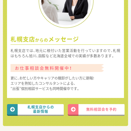
札幌支店
メッセージ
からの
札幌支店では、地元に根付いた営業活動を行っていますので、札幌
はもちろん旭川、函館など北海道全域での実績が多数あります。
お仕事相談会無料開催中！
更に、お忙しい方やキャリアの棚卸がしたい方に朗報!
エリアを熟知したコンサルタントによる、
“出張”個別相談サービスも同時開催中です。
札幌支店からの
無料相談会を予約
最新情報