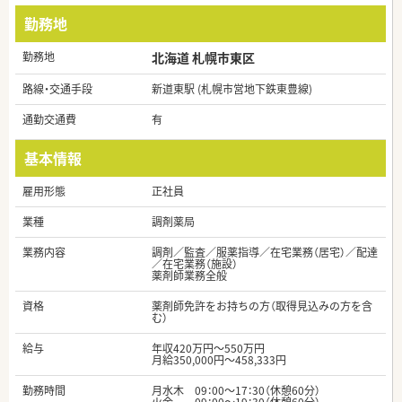
勤務地
勤務地
北海道 札幌市東区
路線・交通手段
新道東駅 (札幌市営地下鉄東豊線)
通勤交通費
有
基本情報
雇用形態
正社員
業種
調剤薬局
業務内容
調剤／監査／服薬指導／在宅業務（居宅）／配達
／在宅業務（施設）
薬剤師業務全般
資格
薬剤師免許をお持ちの方（取得見込みの方を含
む）
給与
年収420万円～550万円
月給350,000円～458,333円
勤務時間
月水木 09：00～17：30（休憩60分）