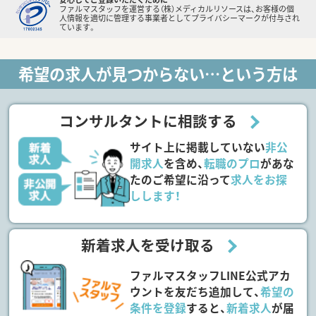
ファルマスタッフを運営する（株）メディカルリソースは、お客様の個
人情報を適切に管理する事業者としてプライバシーマークが付与され
ています。
希望の求人が見つからない…という方は
コンサルタントに相談する
サイト上に掲載していない
非公
開求人
を含め、
転職のプロ
があな
たのご希望に沿って
求人をお探
しします！
新着求人を受け取る
ファルマスタッフLINE公式アカ
ウントを友だち追加して、
希望の
条件を登録
すると、
新着求人
が届