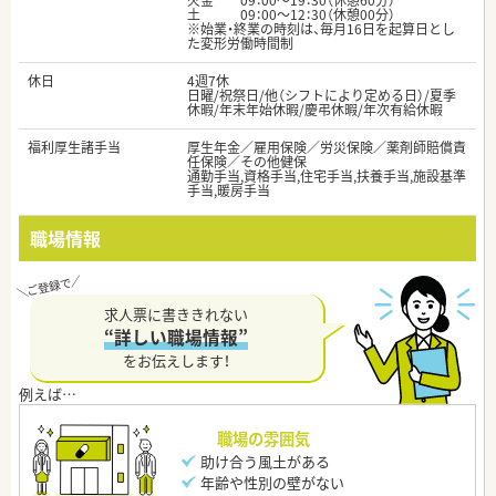
火金 09：00～19：30（休憩60分）
土 09：00～12：30（休憩00分）
※始業・終業の時刻は、毎月16日を起算日とし
た変形労働時間制
休日
4週7休
日曜/祝祭日/他（シフトにより定める日）/夏季
休暇/年末年始休暇/慶弔休暇/年次有給休暇
福利厚生諸手当
厚生年金／雇用保険／労災保険／薬剤師賠償責
任保険／その他健保
通勤手当,資格手当,住宅手当,扶養手当,施設基準
手当,暖房手当
職場情報
求人票に書ききれない
“詳しい職場情報”
をお伝えします！
職場の雰囲気
助け合う風土がある
年齢や性別の壁がない