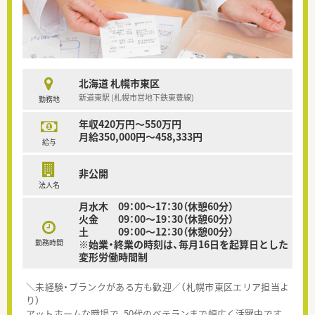
北海道 札幌市東区
新道東駅 (札幌市営地下鉄東豊線)
勤務地
年収420万円～550万円
月給350,000円～458,333円
給与
非公開
法人名
月水木 09：00～17：30（休憩60分）
火金 09：00～19：30（休憩60分）
土 09：00～12：30（休憩00分）
勤務時間
※始業・終業の時刻は、毎月16日を起算日とした
変形労働時間制
＼未経験・ブランクがある方も歓迎／（札幌市東区エリア担当よ
り）
アットホームな職場で、50代のベテランまで幅広く活躍中です。