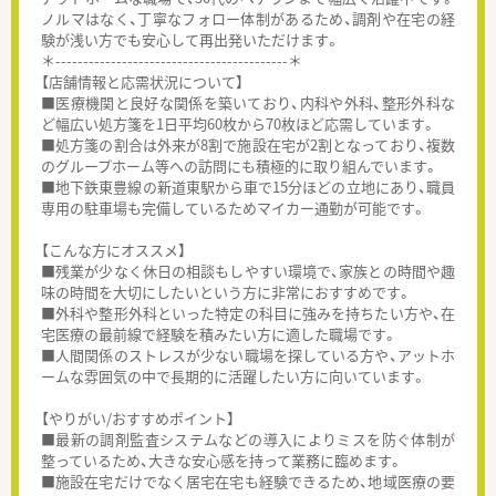
ノルマはなく、丁寧なフォロー体制があるため、調剤や在宅の経
験が浅い方でも安心して再出発いただけます。
＊------------------------------------------＊
【店舗情報と応需状況について】
■医療機関と良好な関係を築いており、内科や外科、整形外科な
ど幅広い処方箋を1日平均60枚から70枚ほど応需しています。
■処方箋の割合は外来が8割で施設在宅が2割となっており、複数
のグループホーム等への訪問にも積極的に取り組んでいます。
■地下鉄東豊線の新道東駅から車で15分ほどの立地にあり、職員
専用の駐車場も完備しているためマイカー通勤が可能です。
【こんな方にオススメ】
■残業が少なく休日の相談もしやすい環境で、家族との時間や趣
味の時間を大切にしたいという方に非常におすすめです。
■外科や整形外科といった特定の科目に強みを持ちたい方や、在
宅医療の最前線で経験を積みたい方に適した職場です。
■人間関係のストレスが少ない職場を探している方や、アットホ
ームな雰囲気の中で長期的に活躍したい方に向いています。
【やりがい/おすすめポイント】
■最新の調剤監査システムなどの導入によりミスを防ぐ体制が
整っているため、大きな安心感を持って業務に臨めます。
■施設在宅だけでなく居宅在宅も経験できるため、地域医療の要