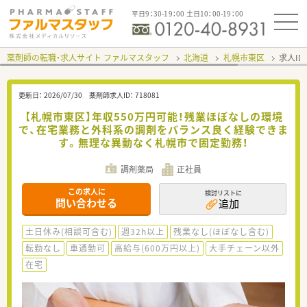
平日9：30-19：00 土日10：00-19：00
薬剤師の転職・求人サイト ファルマスタッフ
北海道
札幌市東区
求人ID
更新日：
2026/07/30
薬剤師求人ID：
718081
【札幌市東区】年収550万円可能！残業ほぼなしの環境
で、在宅業務と外科系の調剤をバランス良く経験できま
す。無理な異動なく札幌市で固定勤務！
調剤薬局
正社員
この求人に
検討リストに
問い合わせる
追加
土日休み(相談可含む)
週32h以上
残業なし(ほぼなし含む)
転勤なし
車通勤可
高給与(600万円以上)
大手チェーン以外
在宅