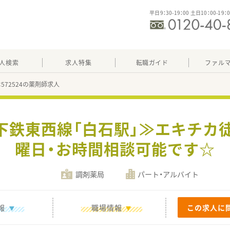
平日9：30-19：00 土日10：00-19：
人検索
求人特集
転職ガイド
ファル
：572524の薬剤師求人
下鉄東西線「白石駅」≫エキチカ
曜日・お時間相談可能です☆
調剤薬局
パート・アルバイト
報
職場情報
この求人に