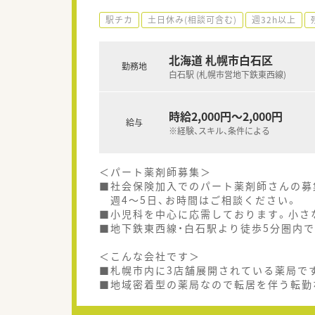
駅チカ
土日休み(相談可含む)
週32h以上
北海道 札幌市白石区
勤務地
白石駅 (札幌市営地下鉄東西線)
時給2,000円～2,000円
給与
※経験、スキル、条件による
＜パート薬剤師募集＞
■社会保険加入でのパート薬剤師さんの募
週4～5日、お時間はご相談ください。
■小児科を中心に応需しております。小さ
■地下鉄東西線・白石駅より徒歩5分圏内
＜こんな会社です＞
■札幌市内に3店舗展開されている薬局で
■地域密着型の薬局なので転居を伴う転勤