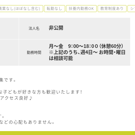
残業なし(ほぼなし含む)
転勤なし
扶養内勤務OK
教育制度あり
シ
非公開
法人名
月～金 9：00～18：0０（休憩60分）
※上記のうち、週4日～ お時間・曜日
勤務時間
は相談可能
集です。
な子どもが好きな方も歓迎いたします！
でアクセス良好♪
す。
などの心配もありません。