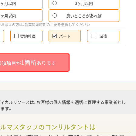
1ヶ月以内
3ヶ月以内
パ
6ヶ月以内
良いところがあれば
希
をお考えの方は、就業開始時期の目安を選択してください
契約社員
パート
派遣
就
1箇所
必須項目が
あります
就業
ディカルリソースは、お客様の個人情報を適切に管理する事業者とし
ます。
調
ァルマスタッフのコンサルタントは