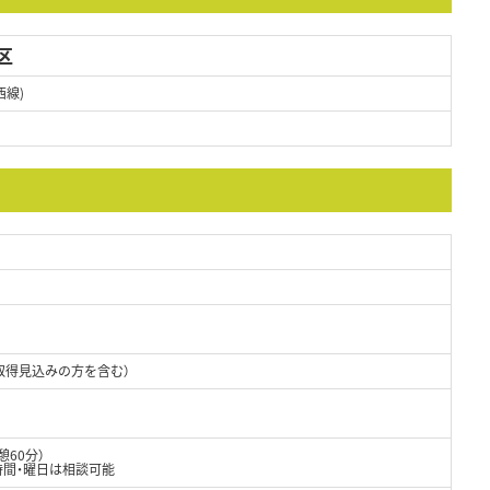
区
西線)
取得見込みの方を含む）
憩60分）
時間・曜日は相談可能