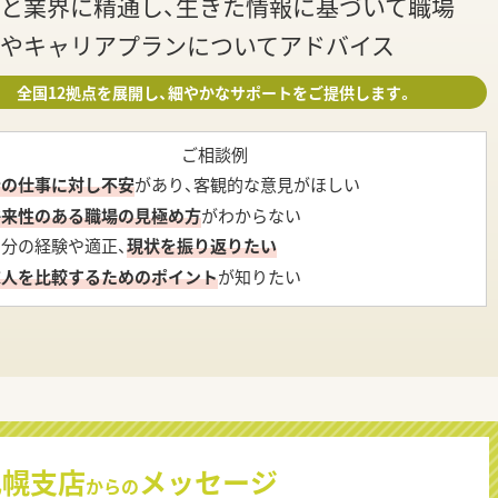
と業界に精通し、生きた情報に基づいて職場
やキャリアプランについてアドバイス
全国12拠点を展開し、細やかなサポートをご提供します。
ご相談例
今の仕事に対し不安
があり、客観的な意見がほしい
将来性のある職場の見極め方
がわからない
自分の経験や適正、
現状を振り返りたい
求人を比較するためのポイント
が知りたい
札幌支店
メッセージ
からの