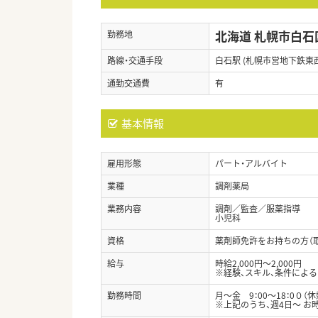
北海道 札幌市白石
勤務地
路線・交通手段
白石駅 (札幌市営地下鉄東
通勤交通費
有
基本情報
雇用形態
パート・アルバイト
業種
調剤薬局
業務内容
調剤／監査／服薬指導
小児科
資格
薬剤師免許をお持ちの方（
給与
時給2,000円～2,000円
※経験、スキル、条件による
勤務時間
月～金 9：00～18：0０（休
※上記のうち、週4日～ お