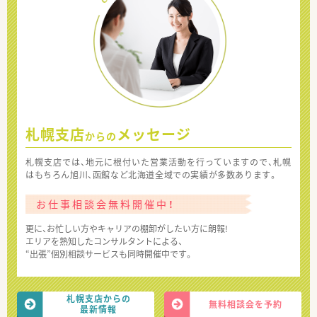
札幌支店
メッセージ
からの
札幌支店では、地元に根付いた営業活動を行っていますので、札幌
はもちろん旭川、函館など北海道全域での実績が多数あります。
お仕事相談会無料開催中！
更に、お忙しい方やキャリアの棚卸がしたい方に朗報!
エリアを熟知したコンサルタントによる、
“出張”個別相談サービスも同時開催中です。
札幌支店からの
無料相談会を予約
最新情報