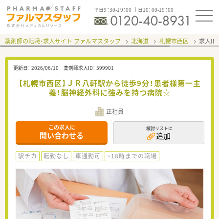
平日9：30-19：00 土日10：00-19：00
薬剤師の転職・求人サイト ファルマスタッフ
北海道
札幌市西区
求人ID
更新日：
2026/06/10
薬剤師求人ID：
599901
【札幌市西区】ＪＲ八軒駅から徒歩9分！患者様第一主
義！脳神経外科に強みを持つ病院☆
正社員
この求人に
検討リストに
問い合わせる
追加
駅チカ
転勤なし
車通勤可
~18時までの職場