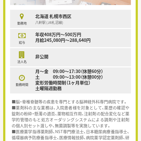
北海道 札幌市西区
八軒駅 (JR札沼線)
勤務地
年収408万円～500万円
月給245,080円～288,640円
給与
非公開
法人名
月～金 09:00～17:30（休憩60分）
土 09:00～13:00（休憩00分）
変形労働時間制（1ヶ月単位）
勤務時間
土曜隔週勤務
■脳・脊椎脊髄等の疾患を専門とする脳神経外科専門病院です。
■薬剤科の主な業務は、入院患者様を対象として、薬歴の確認や
錠剤の粉砕・懸濁の適否、薬物相互作用、注射剤の配合変化など薬
学的管理のもと処方オーダリングシステムによる調剤や注射剤
の個人別セット渡しや、無菌調製等を実施しています。
■医療薬学指導薬剤師、NST専門療法士、日本糖尿病療養指導士、
循環器病予防療養指導士、医療情報技師、病院薬学認定薬剤師、研