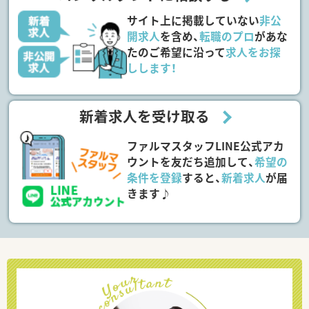
サイト上に掲載していない
非公
開求人
を含め、
転職のプロ
があな
たのご希望に沿って
求人をお探
しします！
新着求人を受け取る
ファルマスタッフLINE公式アカ
ウントを友だち追加して、
希望の
条件を登録
すると、
新着求人
が届
きます♪