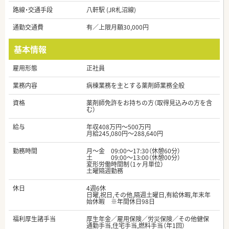
路線・交通手段
八軒駅 (JR札沼線)
通勤交通費
有／上限月額30,000円
基本情報
雇用形態
正社員
業務内容
病棟業務を主とする薬剤師業務全般
資格
薬剤師免許をお持ちの方（取得見込みの方を含
む）
給与
年収408万円～500万円
月給245,080円～288,640円
勤務時間
月～金 09:00～17:30（休憩60分）
土 09:00～13:00（休憩00分）
変形労働時間制（1ヶ月単位）
土曜隔週勤務
休日
4週6休
日曜,祝日,その他,隔週土曜日,有給休暇,年末年
始休暇 ※年間休日98日
福利厚生諸手当
厚生年金／雇用保険／労災保険／その他健保
通勤手当,住宅手当,燃料手当（年1回）