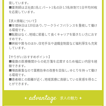
需しています。
■薬剤師は正社員1名とパート1名の計1.5名体制で1日平均80枚
を応需しています。
【求人情報について】
■年間休日は120日あり、ワークライフバランスを重視して働け
る環境です。
■転勤はなく、地域に密着して長くキャリアを築きたい方におす
すめです。
■昇給や賞与のほか、住宅手当や退職金制度など福利厚生も充実
しています。
【やりがい/おすすめポイント】
■複数の医療機関からの処方箋を応需するため幅広い内容を経
験できます。
■増員募集なので業務効率の改善を目指し、ゆとりを持って働け
る環境です。
■患者様との距離が近く、地域医療に貢献している実感を得るこ
とができます。
advantage
求人の魅力