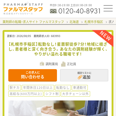
平日9：30-19：00 土日10：00-19：00
薬剤師の転職・求人サイト ファルマスタッフ
北海道
札幌市手稲区
求人I
更新日：
2026/08/05
薬剤師求人ID：
683993
【札幌市手稲区】転勤なし！星置駅徒歩7分！地域に根ざ
し、患者様と深く向き合う。あなたの調剤経験が輝く、
やりがい溢れる職場です！
調剤薬局
正社員
この求人に
検討リストに
問い合わせる
追加
駅チカ
年間休日120日以上
転勤なし
車通勤可
高給与(600万円以上)
シフト制
大手チェーン以外