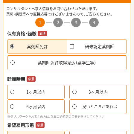
コンサルタントへ求人情報をお問い合わせいただけます。
薬局・病院等への直接応募ではございませんので、ご安心ください。
1
2
3
4
保有資格・経験
必須
薬剤師免許
研修認定薬剤師
薬剤師免許取得見込（薬学生等）
転職時期
必須
1ヶ月以内
3ヶ月以内
6ヶ月以内
良いところがあれば
※ダブルワークをお考えの方は、就業開始時期の目安を選択してください
希望雇用形態
必須