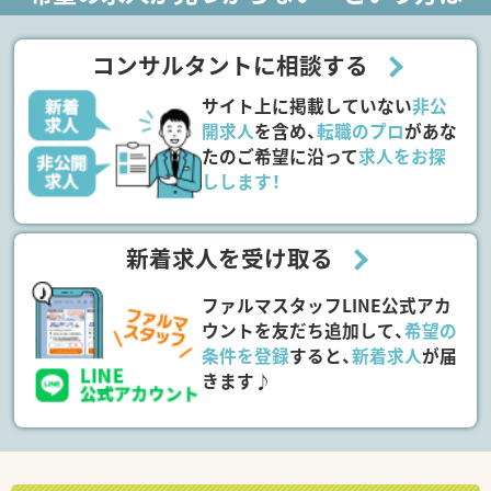
コンサルタントに相談する
サイト上に掲載していない
非公
開求人
を含め、
転職のプロ
があな
たのご希望に沿って
求人をお探
しします！
新着求人を受け取る
ファルマスタッフLINE公式アカ
ウントを友だち追加して、
希望の
条件を登録
すると、
新着求人
が届
きます♪