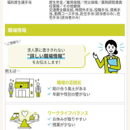
福利厚生諸手当
厚生年金／雇用保険／労災保険／薬剤師賠償責
任保険／その他健保
交通費全額支給、時間外手当、役職手当、資格手
当、勤務コース手当、赴任手当（該当者のみ）、住
宅手当（該当者のみ）
職場情報
求人票に書ききれない
“詳しい職場情報”
をお伝えします！
職場の雰囲気
助け合う風土がある
年齢や性別の壁がない
ワークライフバランス
お休みが取りやすい
残業が少ない