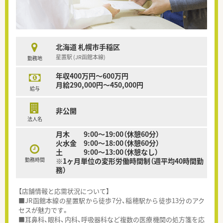
北海道 札幌市手稲区
星置駅 (JR函館本線)
勤務地
年収400万円～600万円
月給290,000円～450,000円
給与
非公開
法人名
月木 9:00～19:00（休憩60分）
火水金 9:00～18:00（休憩60分）
土 9:00～13:00（休憩なし）
勤務時間
※1ヶ月単位の変形労働時間制（週平均40時間勤
務）
【店舗情報と応需状況について】
■JR函館本線の星置駅から徒歩7分、稲穂駅から徒歩13分のアク
セスが魅力です。
■耳鼻科、眼科、内科、呼吸器科など複数の医療機関の処方箋を応