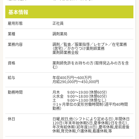
基本情報
雇用形態
正社員
業種
調剤薬局
業務内容
調剤／監査／服薬指導／レセプト／在宅業務
（居宅）／かかりつけ薬剤師業務
薬剤師業務全般
資格
薬剤師免許をお持ちの方（取得見込みの方を含
む）
給与
年収400万円～600万円
月給290,000円～450,000円
勤務時間
月木 9:00～19:00（休憩60分）
火水金 9:00～18:00（休憩60分）
土 9:00～13:00（休憩なし）
※1ヶ月単位の変形労働時間制（週平均40時間
勤務）
休日
日曜,祝日,他（シフトにより定める日）,年間休日
120日（年末年始休暇5日,夏季休暇2日を含む）,
年次有給休暇（初年度10日）,慶弔休暇,産前産後
休暇,育児休暇,介護休暇,看護休暇,等