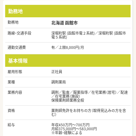
勤務地
勤務地
北海道 函館市
路線・交通手段
深堀町駅 (函館市電２系統)／深堀町駅 (函館市
電５系統)
通勤交通費
有／上限8,000円/月
基本情報
雇用形態
正社員
業種
調剤薬局
業務内容
調剤／監査／服薬指導／在宅業務（居宅）／配達
／在宅業務（施設）
保険薬剤師業務全般
資格
薬剤師免許をお持ちの方（取得見込みの方を含
む）
給与
年収450万円～700万円
月給375,000円～583,000円
※年齢・経験による