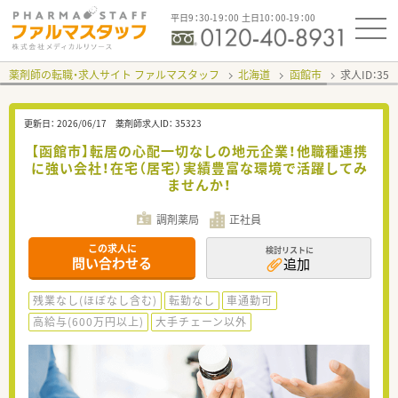
平日9：30-19：00 土日10：00-19：00
薬剤師の転職・求人サイト ファルマスタッフ
北海道
函館市
求人ID：35
更新日：
2026/06/17
薬剤師求人ID：
35323
【函館市】転居の心配一切なしの地元企業！他職種連携
に強い会社！在宅（居宅）実績豊富な環境で活躍してみ
ませんか！
調剤薬局
正社員
この求人に
検討リストに
問い合わせる
追加
残業なし(ほぼなし含む)
転勤なし
車通勤可
高給与(600万円以上)
大手チェーン以外