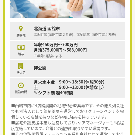
北海道 函館市
深堀町駅 (函館市電２系統)／深堀町駅 (函館市電５系統)
勤務地
年収450万円～700万円
月給375,000円～583,000円
給与
※年齢・経験による
非公開
法人名
月火水木金 9:00～18:30（休憩90分）
土 9:00～13:00（休憩なし）
勤務時間
※シフト制 週40時間
■函館市内に4店舗展開の地域密着型薬局です。その他系列会社
でも別法人として調剤薬局を運営しておりクリーンベンチを完
備している店舗を持つなど在宅に強みを持っています。
■居宅介護支援事業も運営しており、ケアマネージャーも4名程
度在籍しています。介護との連携も取りやすい環境です。
■その他訪問看護ステーションも系列会社ににて運営しており