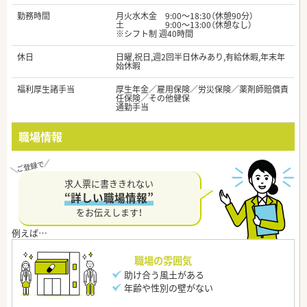
勤務時間
月火水木金 9:00～18:30（休憩90分）
土 9:00～13:00（休憩なし）
※シフト制 週40時間
休日
日曜,祝日,週2回半日休みあり,有給休暇,年末年
始休暇
福利厚生諸手当
厚生年金／雇用保険／労災保険／薬剤師賠償責
任保険／その他健保
通勤手当
職場情報
求人票に書ききれない
“詳しい職場情報”
をお伝えします！
職場の雰囲気
助け合う風土がある
年齢や性別の壁がない