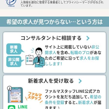
人情報を適切に管理する事業者としてプライバシーマークが付与され
ています。
希望の求人が見つからない…という方は
コンサルタントに相談する
サイト上に掲載していない
非公
開求人
を含め、
転職のプロ
があな
たのご希望に沿って
求人をお探
しします！
新着求人を受け取る
ファルマスタッフLINE公式アカ
ウントを友だち追加して、
希望の
条件を登録
すると、
新着求人
が届
きます♪