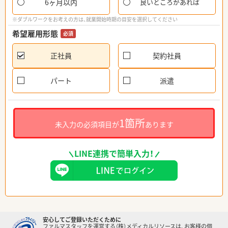
6ヶ月以内
良いところがあれば
※ダブルワークをお考えの方は、就業開始時期の目安を選択してください
希望雇用形態
必須
正社員
契約社員
パート
派遣
1箇所
未入力の必須項目が
あります
LINE連携で簡単入力！
安心してご登録いただくために
ファルマスタッフを運営する（株）メディカルリソースは、お客様の個