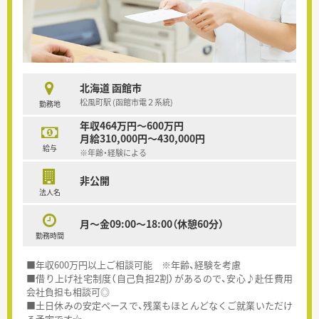
北海道 函館市
松風町駅 (函館市電２系統)
勤務地
年収464万円～600万円
月給310,000円～430,000円
給与
※年齢・経験による
非公開
法人名
月～金09:00〜18:00（休憩60分）
勤務時間
■年収600万円以上ご相談可能 ※年齢、経験を考慮
■借り上げ社宅制度（自己負担2割）があるので、安心♪赴任費用
会社負担も相談可◎
■土日休みの安定ペースで、残業もほとんどなくご就業いただけ
る予定です☆