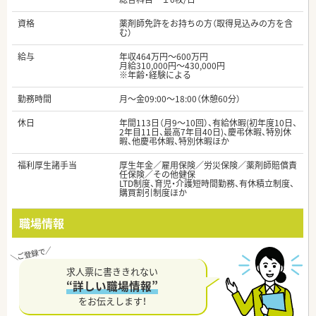
資格
薬剤師免許をお持ちの方（取得見込みの方を含
む）
給与
年収464万円～600万円
月給310,000円～430,000円
※年齢・経験による
勤務時間
月～金09:00〜18:00（休憩60分）
休日
年間113日（月9～10回）、有給休暇(初年度10日、
2年目11日、最高7年目40日)、慶弔休暇、特別休
暇、他慶弔休暇、特別休暇ほか
福利厚生諸手当
厚生年金／雇用保険／労災保険／薬剤師賠償責
任保険／その他健保
LTD制度、育児・介護短時間勤務、有休積立制度、
購買割引制度ほか
職場情報
求人票に書ききれない
“詳しい職場情報”
をお伝えします！