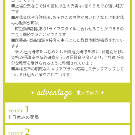
■上場企業ならではの福利厚生の充実は、働くうえで心強い味方
です
■産休育休や介護休暇、お子さまの具体が悪いときなどにもお休
みの取得が可能
時短勤務制度あり！ライフスタイルに合わせることができるの
で長く勤続することができます
■医薬品・商品知識や接客を中心とした教育体制が構築されてい
ます
新入社員研修をはじめとした階層別研修を核に、職能別研修、
資格取得講座や海外研修制度、通信教育制度があり、全社員が充
分な教育を受けられるように整備されています
■昇格基準の明確なキャリアプラン/確実にステップアップして
いける仕組みが確立されています
advantage
求人の魅力
土日休みの薬局