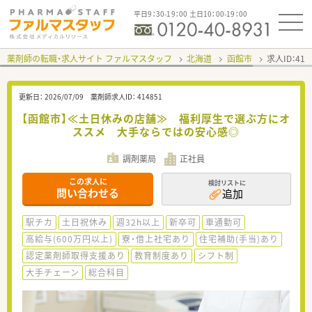
平日9：30-19：00 土日10：00-19：00
薬剤師の転職・求人サイト ファルマスタッフ
北海道
函館市
求人ID：41
更新日：
2026/07/09
薬剤師求人ID：
414851
【函館市】≪土日休みの店舗≫ 福利厚生で選ぶ方にオ
ススメ 大手ならではの安心感◎
調剤薬局
正社員
この求人に
検討リストに
問い合わせる
追加
駅チカ
土日祝休み
週32h以上
新卒可
車通勤可
高給与(600万円以上)
寮・借上社宅あり
住宅補助(手当)あり
認定薬剤師取得支援あり
教育制度あり
シフト制
大手チェーン
総合科目