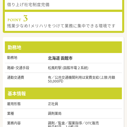
借り上げ社宅制度完備
残業少なめ！メリハリをつけて業務に集中できる環境です
勤務地
勤務地
北海道 函館市
路線・交通手段
松風町駅 (函館市電２系統)
通勤交通費
有／公共交通機関利用は実費支給（上限:月額
50,000円）
基本情報
雇用形態
正社員
業種
調剤薬局
業務内容
調剤／監査／服薬指導／OTC販売
総合科目 １0枚/日