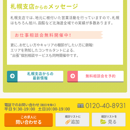
札幌支店
メッセージ
からの
札幌支店では、地元に根付いた営業活動を行っていますので、札幌
はもちろん旭川、函館など北海道全域での実績が多数あります。
お仕事相談会無料開催中！
更に、お忙しい方やキャリアの棚卸がしたい方に朗報!
エリアを熟知したコンサルタントによる、
“出張”個別相談サービスも同時開催中です。
札幌支店からの
無料相談会を予約
最新情報
この求人に
検討リストに
検討リストを
追加
見る
問い合わせる