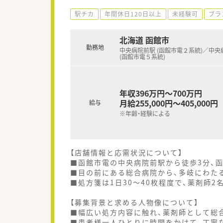
駅チカ
年間休日120日以上
未経験可
ブラ
北海道 函館市
勤務地
中央病院前駅 (函館市電２系統)／中央
(函館市電５系統)
年収396万円～700万円
月給255,000円～405,000円
給与
※年齢・経験による
【店舗情報と応需状況について】
■函館市電の中央病院前駅から徒歩3分、
■目の前にある総合病院から、多岐にわた
■処方箋は1日30〜40枚程度で、薬剤師
【募集背景と求める人物像について】
■幅広い処方内容に触れ、薬剤師として総
■患者様一人ひとりに時間をかけて、丁寧