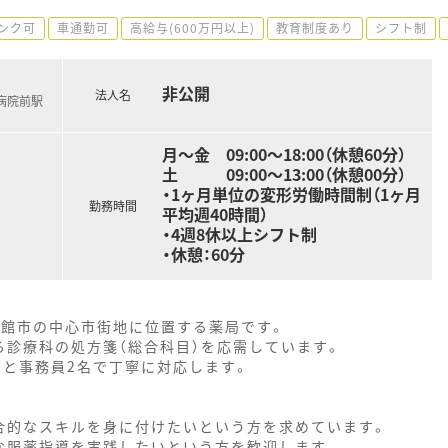
ンク可
車通勤可
高給与(600万円以上)
教育制度あり
シフト制
非公開
法人名
病院前駅
月～金 09:00～18:00（休憩60分）
土 09:00～13:00（休憩00分）
・1ヶ月単位の変形労働時間制（1ヶ月
勤務時間
平均週40時間）
・4週8休以上シフト制
・休憩：60分
函館市の中心市街地に位置する薬局です。
る診療科の処方箋（総合科目）を応需しています。
2名と事務員2名で丁寧に対応します。
合的なスキルを身に付けたいという方を求めています。
な服薬指導を実践したいという方を歓迎します。