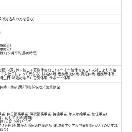
取得見込みの方を含む）
円
憩60分）
憩00分）
制（1ヶ月平均週40時間）
度実績） 4週8休＋祝日＋夏期休暇（3日）＋年末年始休暇（6日） 入社日より有給
日※入社日によって異なる） 結婚休暇、産前産後休業、育児休業、看護等休暇、
誕生日・結婚記念日）、忌引休暇、サポート休暇
保険／薬剤師賠償責任保険／薬業健保
手当、休日勤務手当、深夜勤務手当、待機手当、年末年始手当、赴任手当）
に応じて支給(月額)
供1人につき7500円
2.5万円（外来がん治療専門薬剤師・地域薬学ケア専門薬剤師（がん）のいずれ
あり）