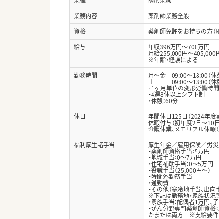
業務内容
薬剤師業務全般
資格
薬剤師免許をお持ちの方（
給与
年収396万円～700万円
月給255,000円～405,000
※年齢・経験による
勤務時間
月～金 09:00～18:00（休
土 09:00～13:00（休
・1ヶ月単位の変形労働時間
・4週8休以上シフト制
・休憩：60分
休日
年間休日125日（2024年
休暇付与（初年度2日～10
介護休業、メモリアル休暇（
福利厚生諸手当
厚生年金／雇用保険／労災
・薬剤師資格手当：5万円
・地域手当：0～7万円
・住宅補助手当：0～5万円
・役職手当（25,000円～）
・時間外勤務手当
・通勤費
・その他（寒冷地手当、出向
※下記は勤務地・家族状況等
・家族手当：配偶者1万円、子
・がん分野専門薬剤師資格：
かまたは両方 ※支給要件