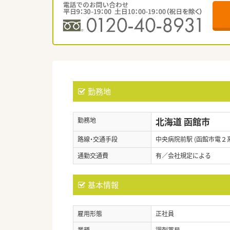
勤務地
北海道 函館市
勤務地
路線・交通手段
中央病院前駅 (函館市電２
通勤交通費
有／会社規定による
基本情報
雇用形態
正社員
業種
調剤薬局