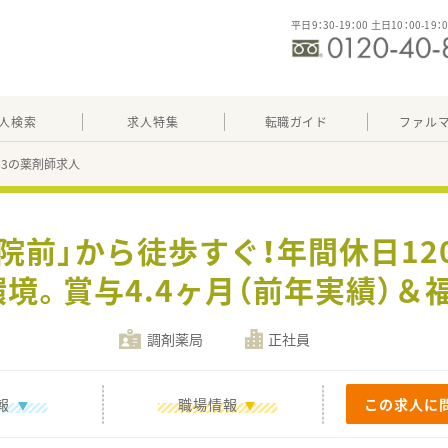
平日9：30-19：00 土日10：00-19：
人検索
求人特集
転職ガイド
ファル
163の薬剤師求人
病院前」から徒歩すぐ！年間休日12
境。賞与4.4ヶ月（前年実績）＆
調剤薬局
正社員
報
職場情報
この求人に