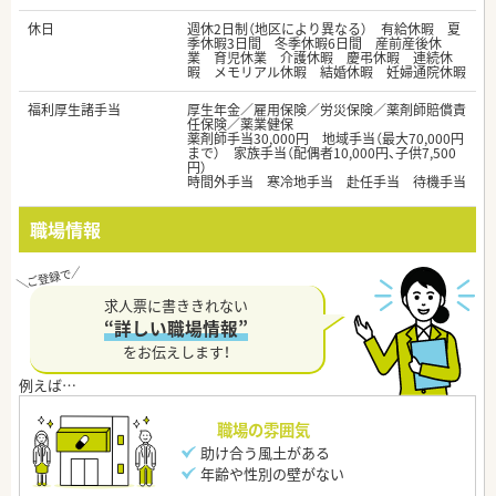
休日
週休2日制（地区により異なる） 有給休暇 夏
季休暇3日間 冬季休暇6日間 産前産後休
業 育児休業 介護休暇 慶弔休暇 連続休
暇 メモリアル休暇 結婚休暇 妊婦通院休暇
福利厚生諸手当
厚生年金／雇用保険／労災保険／薬剤師賠償責
任保険／薬業健保
薬剤師手当30,000円 地域手当（最大70,000円
まで） 家族手当（配偶者10,000円、子供7,500
円）
時間外手当 寒冷地手当 赴任手当 待機手当
職場情報
求人票に書ききれない
“詳しい職場情報”
をお伝えします！
職場の雰囲気
助け合う風土がある
年齢や性別の壁がない