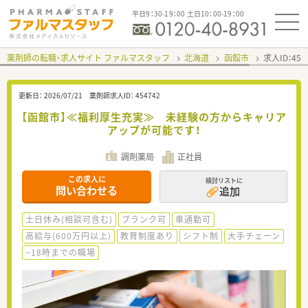
平日9：30-19：00 土日10：00-19：00
薬剤師の転職・求人サイト ファルマスタッフ
北海道
函館市
求人ID：45
更新日：
2026/07/21
薬剤師求人ID：
454742
【函館市】≪福利厚生充実≫ 未経験の方からキャリア
アップが可能です！
調剤薬局
正社員
この求人に
検討リストに
問い合わせる
追加
土日休み(相談可含む)
ブランク可
車通勤可
高給与(600万円以上)
教育制度あり
シフト制
大手チェーン
~18時までの職場