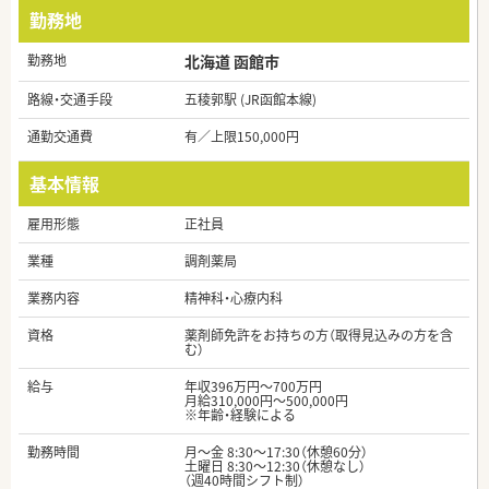
勤務地
勤務地
北海道 函館市
路線・交通手段
五稜郭駅 (JR函館本線)
通勤交通費
有／上限150,000円
基本情報
雇用形態
正社員
業種
調剤薬局
業務内容
精神科・心療内科
資格
薬剤師免許をお持ちの方（取得見込みの方を含
む）
給与
年収396万円～700万円
月給310,000円～500,000円
※年齢・経験による
勤務時間
月～金 8:30～17:30（休憩60分）
土曜日 8:30～12:30（休憩なし）
（週40時間シフト制）