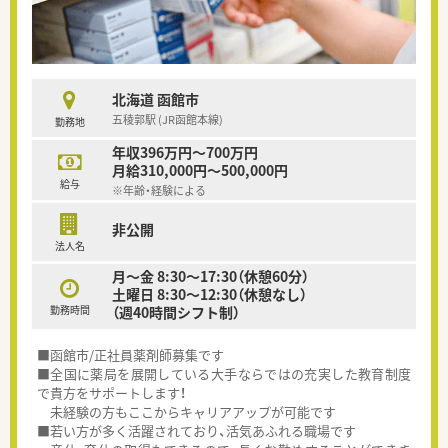
北海道 函館市
五稜郭駅 (JR函館本線)
勤務地
年収396万円～700万円
月給310,000円～500,000円
給与
※年齢・経験による
非公開
法人名
月～金 8:30～17:30（休憩60分）
土曜日 8:30～12:30（休憩なし）
勤務時間
（週40時間シフト制）
■函館市/正社員薬剤師募集です
■全国に薬局を展開している大手ならではの充実した教育制度
で貴方をサポートします！
未経験の方もここからキャリアアップが可能です
■若い方が多く活躍されており、活気あふれる職場です