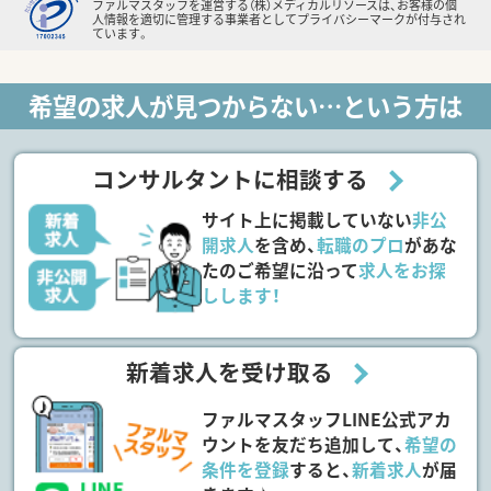
ファルマスタッフを運営する（株）メディカルリソースは、お客様の個
人情報を適切に管理する事業者としてプライバシーマークが付与され
ています。
希望の求人が見つからない…という方は
コンサルタントに相談する
サイト上に掲載していない
非公
開求人
を含め、
転職のプロ
があな
たのご希望に沿って
求人をお探
しします！
新着求人を受け取る
ファルマスタッフLINE公式アカ
ウントを友だち追加して、
希望の
条件を登録
すると、
新着求人
が届