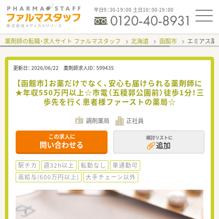
平日9：30-19：00 土日10：00-19：00
薬剤師の転職・求人サイト ファルマスタッフ
北海道
函館市
エミアス薬
更新日：
2026/06/22
薬剤師求人ID：
599435
【函館市】お薬だけでなく、安心も届けられる薬剤師に
★年収550万円以上☆市電（五稜郭公園前）徒歩1分！三
歩先を行く患者様ファーストの薬局☆
調剤薬局
正社員
この求人に
検討リストに
問い合わせる
追加
駅チカ
週32h以上
転勤なし
車通勤可
高給与(600万円以上)
大手チェーン以外