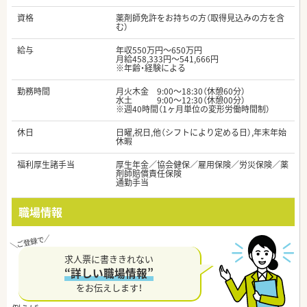
資格
薬剤師免許をお持ちの方（取得見込みの方を含
む）
給与
年収550万円～650万円
月給458,333円～541,666円
※年齢・経験による
勤務時間
月火木金 9:00～18:30（休憩60分）
水土 9:00～12:30（休憩00分）
※週40時間（1ヶ月単位の変形労働時間制）
休日
日曜,祝日,他（シフトにより定める日）,年末年始
休暇
福利厚生諸手当
厚生年金／協会健保／雇用保険／労災保険／薬
剤師賠償責任保険
通勤手当
職場情報
求人票に書ききれない
“詳しい職場情報”
をお伝えします！