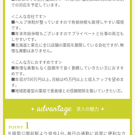
での対応を予定しています。
＜こんな会社です＞
■ヘルプ体制が整っていますので有給休暇も取得しやすい環境
です。
■年末年始休暇もございますのでプライベートと仕事の両立も
しやすいです。
■北海道と東北に全11店舗の薬局を展開している会社ですが、無
理な異動はありません。
＜こんな方におすすめです＞
■無理な異動もなく函館市で長く勤務していきたい方におすす
めです。
■年収が550万円以上、月給は45万円以上と収入アップを望めま
す。
■地域密着型の薬局で患者様との信頼関係を築いていきたい方。
advantage
求人の魅力
五稜郭公園前駅より徒歩1分、毎日の通勤に非常に便利な立