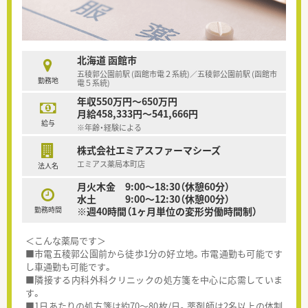
北海道 函館市
五稜郭公園前駅 (函館市電２系統)／五稜郭公園前駅 (函館市
勤務地
電５系統)
年収550万円～650万円
月給458,333円～541,666円
給与
※年齢・経験による
株式会社エミアスファーマシーズ
エミアス薬局本町店
法人名
月火木金 9:00～18:30（休憩60分）
水土 9:00～12:30（休憩00分）
勤務時間
※週40時間（1ヶ月単位の変形労働時間制）
＜こんな薬局です＞
■市電五稜郭公園前から徒歩1分の好立地。市電通勤も可能です
し車通勤も可能です。
■隣接する内科外科クリニックの処方箋を中心に応需していま
す。
■1日あたりの処方箋は約70～80枚/日。薬剤師は2名以上の体制