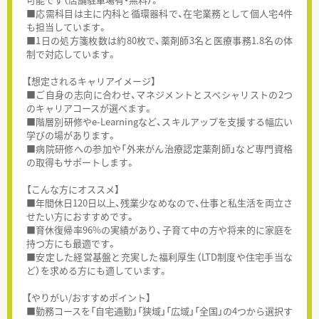
■応需科目は主に内科と循環器科で、在宅業務として個人宅4件
も担当しています。
■1日の処方箋枚数は約80枚で、薬剤師3名と医療事務1.8名の体
制で対応しています。
【想定されるキャリアイメージ】
■ご自身の志向に合わせ、マネジメントとスペシャリストの2つ
のキャリアコースが選べます。
■階層別研修やe-Learningなど、スキルアップを支援する幅広い
学びの場があります。
■病院研修への参加や「外来がん治療認定薬剤師」など専門資格
の取得もサポートします。
【こんな方にオススメ】
■年間休日120日以上、残業少なめなので、仕事と私生活を両立さ
せたい方におすすめです。
■育休復帰率96%の実績があり、子育て中の方や将来的に家庭を
持つ方にも最適です。
■安定した経営基盤と充実した福利厚生（LTD制度や住宅手当な
ど）を求める方にも適しています。
【やりがい/おすすめポイント】
■勤務コースを「自宅通勤」「狭域」「広域」「全国」の4つから選択す