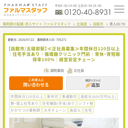
平日9：30-19：00 土日10：00-19：00
薬剤師の転職・求人サイト ファルマスタッフ
北海道
函館市
求人ID：70
更新日：
2026/07/22
薬剤師求人ID：
705271
【函館市/五稜郭駅】≪正社員募集≫年間休日120日以上
｜住宅手当あり｜循環器クリニック門前｜育休・育短取
得率100%｜経営安定チェーン
調剤薬局
正社員
この求人に
検討リストに
問い合わせる
追加
年間休日120日以上
新卒可
車通勤可
高給与(600万円以上)
寮・借上社宅あり
住宅補助(手当)あり
シフト制
かかりつけ薬剤師
大手チェーン
高収入
在宅