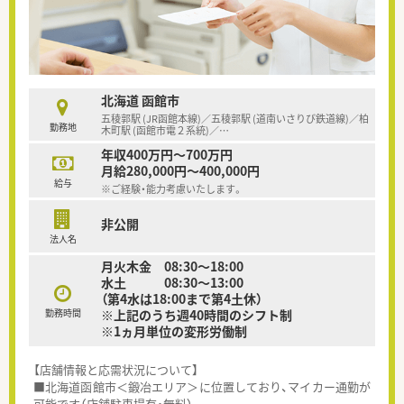
北海道 函館市
五稜郭駅 (JR函館本線)／五稜郭駅 (道南いさりび鉄道線)／柏
勤務地
木町駅 (函館市電２系統)／
…
年収400万円～700万円
月給280,000円～400,000円
給与
※ご経験・能力考慮いたします。
非公開
法人名
月火木金 08:30～18:00
水土 08:30～13:00
（第4水は18:00まで第4土休）
勤務時間
※上記のうち週40時間のシフト制
※1ヵ月単位の変形労働制
【店舗情報と応需状況について】
■北海道函館市＜鍛冶エリア＞に位置しており、マイカー通勤が
可能です（店舗駐車場有・無料）。