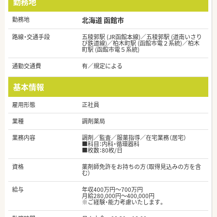
勤務地
勤務地
北海道 函館市
路線・交通手段
五稜郭駅 (JR函館本線)／五稜郭駅 (道南いさり
び鉄道線)／柏木町駅 (函館市電２系統)／柏木
町駅 (函館市電５系統)
通勤交通費
有／規定による
基本情報
雇用形態
正社員
業種
調剤薬局
業務内容
調剤／監査／服薬指導／在宅業務（居宅）
■科目：内科・循環器科
■枚数：80枚/日
資格
薬剤師免許をお持ちの方（取得見込みの方を含
む）
給与
年収400万円～700万円
月給280,000円～400,000円
※ご経験・能力考慮いたします。