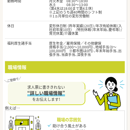
勤務時間
月火木金 08:30～18:00
水土 08:30～13:00
（第4水は18:00まで第4土休）
※上記のうち週40時間のシフト制
※1ヵ月単位の変形労働制
休日
変形休日制 （昨年実績120日）/年次有給休暇（入
社初年度10日） /特別休暇（年末年始、慶弔等）/
育児休業/介護休業
福利厚生諸手当
厚生年金／雇用保険／その他健保
資格手当（2,000～10,000円）、地域手当（0～
100,000円 ※都市圏は0円）、年末年始手当、出
張手当、当直手当、深夜手当
職場情報
求人票に書ききれない
“詳しい職場情報”
をお伝えします！
職場の雰囲気
助け合う風土がある