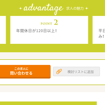
advantage
求人の魅力
年間休日が120日以上！
平
み！
この求人に
検討リストに追加
問い合わせる