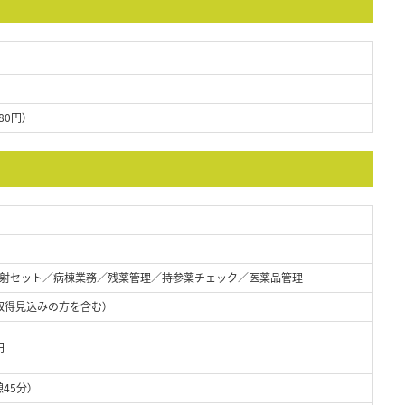
80円）
射セット／病棟業務／残薬管理／持参薬チェック／医薬品管理
取得見込みの方を含む）
円
憩45分）