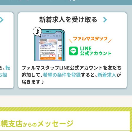
新着求人を受け取る
め、
転
ファルマスタッフLINE公式アカウントを友だち
お探
追加して、
希望の条件を登録
すると、
新着求人
が
届きます♪
札幌支店
メッセージ
からの