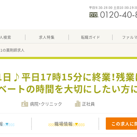
平日9：30-19：00 土日10：00-19：
人検索
求人特集
転職ガイド
ファル
851の薬剤師求人
21日♪平日17時15分に終業！残
ベートの時間を大切にしたい方
病院・クリニック
正社員
報
職場情報
この求人に