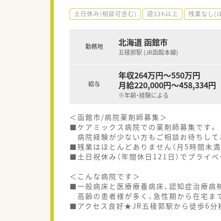
土日休み(相談可含む)
週32h以上
残業なし(
北海道 函館市
勤務地
五稜郭駅 (JR函館本線)
年収264万円～550万円
月給220,000円～458,334円
給与
※年齢・経験による
＜函館市/病院薬剤師募集＞
■ケアミックス病院での薬剤師募集です。
病院経験が少ない方もご相談お待ちして
■残業はほとんどありません（月5時間未満
■土日祝休み（年間休日121日）でプライ
＜こんな病院です＞
■一般病床と医療療養病床、認知症治療病
高齢の患者様が多く、急性期から在宅まで
■アクセス良好★JR五稜郭駅から徒歩6