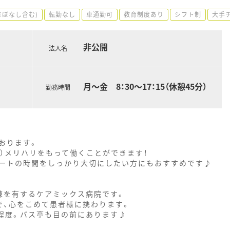
ほぼなし含む)
転勤なし
車通勤可
教育制度あり
シフト制
大手
非公開
法人名
月～金 8：30～17：15（休憩45分）
勤務時間
おります。
）メリハリをもって働くことができます！
ベートの時間をしっかり大切にしたい方にもおすすめです♪
棟を有するケアミックス病院です。
、心をこめて患者様に携わります。
分程度。バス亭も目の前にあります♪