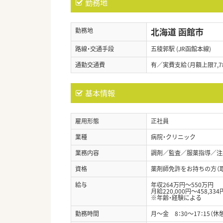
勤務地
北海道 函館市
勤務地
路線・交通手段
五稜郭駅 (JR函館本線)
通勤交通費
有／実費支給（月額上限7,7
基本情報
雇用形態
正社員
業種
病院・クリニック
業務内容
調剤／監査／服薬指導／注
資格
薬剤師免許をお持ちの方（
給与
年収264万円～550万円
月給220,000円～458,334
※年齢・経験による
勤務時間
月～金 8：30～17：15（休