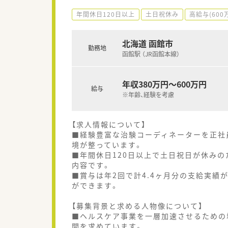
年間休日120日以上
土日祝休み
高給与(600
北海道 函館市
勤務地
函館駅 （JR函館本線）
年収380万円～600万円
給与
※年齢、経験を考慮
【求人情報について】
■経験豊富な治験コーディネーターを正社
境が整っています。
■年間休日120日以上で土日祝日が休み
内容です。
■賞与は年2回で計4.4ヶ月分の支給実績
ができます。
【募集背景と求める人物像について】
■ヘルスケア事業を一層加速させるための
間を求めています。