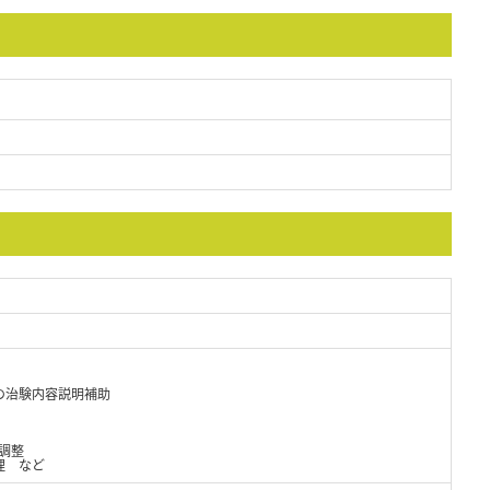
）
の治験内容説明補助
調整
理 など