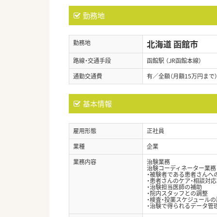
勤務地
北海道 函館市
勤務地
路線・交通手段
函館駅 （JR函館本線）
通勤交通費
有／全額（月額15万円まで
基本情報
雇用形態
正社員
業種
企業
業務内容
治験業務
治験コーディネーター業務
・被験者である患者さんへ
・患者さんのケア・相談対応
・治験担当医師の補助
・院内スタッフとの調整
・検査・投薬スケジュールの
・治験で得られるデータ管