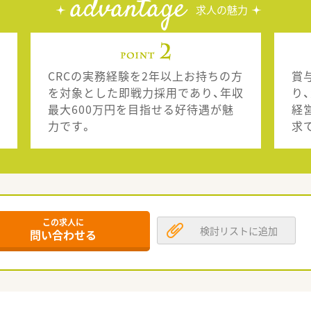
advantage
求人の魅力
CRCの実務経験を2年以上お持ちの方
賞
を対象とした即戦力採用であり、年収
り
最大600万円を目指せる好待遇が魅
経
力です。
求
この求人に
検討リストに追加
問い合わせる