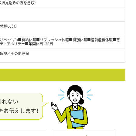
取得見込みの方を含む）
（休憩60分）
2/29～1/3)■有給休暇■リフレッシュ休暇■特別休暇■産前産後休暇■育
ティアホリデー■年間休日120日
保険／その他健保
きれない
をお伝えします！