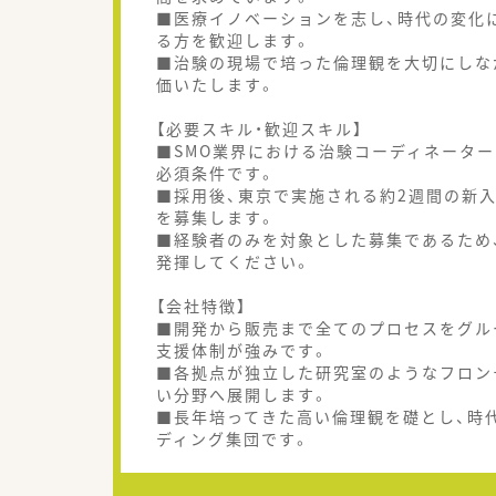
■医療イノベーションを志し、時代の変化
る方を歓迎します。
■治験の現場で培った倫理観を大切にしな
価いたします。
【必要スキル・歓迎スキル】
■SMO業界における治験コーディネータ
必須条件です。
■採用後、東京で実施される約2週間の新
を募集します。
■経験者のみを対象とした募集であるため
発揮してください。
【会社特徴】
■開発から販売まで全てのプロセスをグル
支援体制が強みです。
■各拠点が独立した研究室のようなフロン
い分野へ展開します。
■長年培ってきた高い倫理観を礎とし、時
ディング集団です。