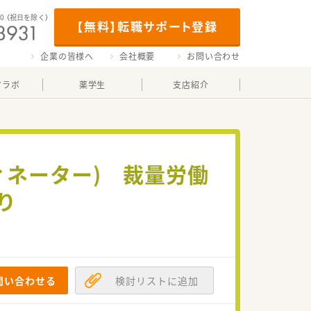
00
（祝日を除く）
【無料】転職サポート登録
企業の皆様へ
会社概要
お問い合わせ
マラボ
薬学生
支店紹介
ィネーター) 裁量労働
り
問い合わせる
検討リストに追加