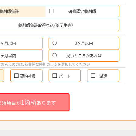
薬剤師免許
研修認定薬剤師
希
薬剤師免許取得見込（薬学生等）
1ヶ月以内
3ヶ月以内
6ヶ月以内
良いところがあれば
をお考えの方は、就業開始時期の目安を選択してください
契約社員
パート
派遣
1箇所
必須項目が
あります