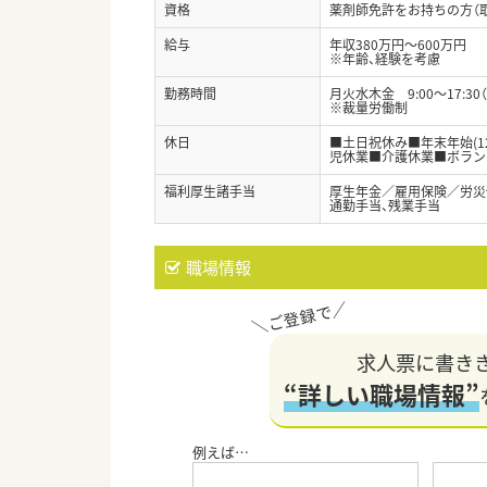
資格
薬剤師免許をお持ちの方（
給与
年収380万円～600万円
※年齢、経験を考慮
勤務時間
月火水木金 9:00～17:30
※裁量労働制
休日
■土日祝休み■年末年始(1
児休業■介護休業■ボラン
福利厚生諸手当
厚生年金／雇用保険／労災
通勤手当、残業手当
職場情報
求人票に書き
“詳しい職場情報”