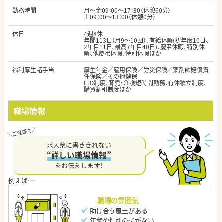
勤務時間
月～金09：00～17：30（休憩60分）
土09：00～13：00（休憩0分）
休日
4週8休
年間113日（月9～10回）、有給休暇(初年度10日、
2年目11日、最高7年目40日)、慶弔休暇、特別休
暇、他慶弔休暇、特別休暇ほか
福利厚生諸手当
厚生年金／雇用保険／労災保険／薬剤師賠償責
任保険／その他健保
LTD制度、育児・介護短時間勤務、有休積立制度、
購買割引制度ほか
職場情報
求人票に書ききれない
“詳しい職場情報”
をお伝えします！
職場の雰囲気
助け合う風土がある
年齢や性別の壁がない