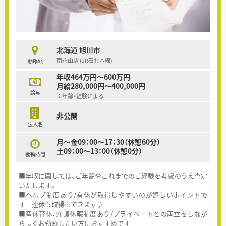
北海道 旭川市
南永山駅 (JR石北本線)
勤務地
年収464万円～600万円
月給280,000円～400,000円
給与
※年齢・経験による
非公開
法人名
月～金09：00～17：30（休憩60分）
土09：00～13：00（休憩0分）
勤務時間
■年収に関しては、ご年齢やこれまでのご経験を考慮のうえ査定
いたします。
■ヘルプ制度あり/有休が取得しやすいのが嬉しいポイントで
す 連休も取得もできます♪
■産休育休、介護休暇制度あり/プライベートとの両立をしなが
ら長くお勤めしたい方におすすめです