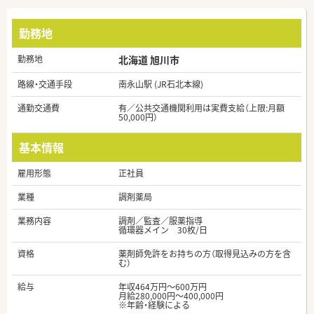
勤務地
勤務地
北海道 旭川市
路線・交通手段
南永山駅 (JR石北本線)
通勤交通費
有／公共交通機関利用は実費支給（上限:月額
50,000円）
基本情報
雇用形態
正社員
業種
調剤薬局
業務内容
調剤／監査／服薬指導
循環器メイン 30枚/日
資格
薬剤師免許をお持ちの方（取得見込みの方を含
む）
給与
年収464万円～600万円
月給280,000円～400,000円
※年齢・経験による