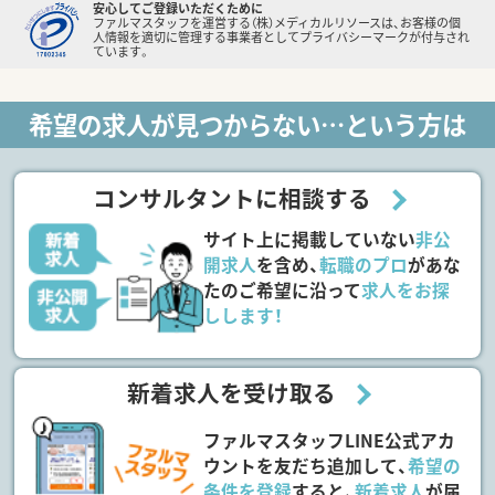
安心してご登録いただくために
ファルマスタッフを運営する（株）メディカルリソースは、お客様の個
人情報を適切に管理する事業者としてプライバシーマークが付与され
ています。
希望の求人が見つからない…という方は
コンサルタントに相談する
サイト上に掲載していない
非公
開求人
を含め、
転職のプロ
があな
たのご希望に沿って
求人をお探
しします！
新着求人を受け取る
ファルマスタッフLINE公式アカ
ウントを友だち追加して、
希望の
条件を登録
すると、
新着求人
が届