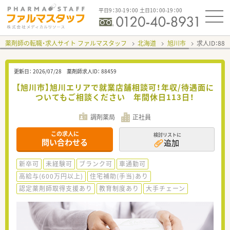
平日9：30-19：00 土日10：00-19：00
薬剤師の転職・求人サイト ファルマスタッフ
北海道
旭川市
求人ID：88
更新日：
2026/07/28
薬剤師求人ID：
88459
【旭川市】旭川エリアで就業店舗相談可！年収/待遇面に
ついてもご相談ください 年間休日113日！
調剤薬局
正社員
この求人に
検討リストに
問い合わせる
追加
新卒可
未経験可
ブランク可
車通勤可
高給与(600万円以上)
住宅補助(手当)あり
認定薬剤師取得支援あり
教育制度あり
大手チェーン