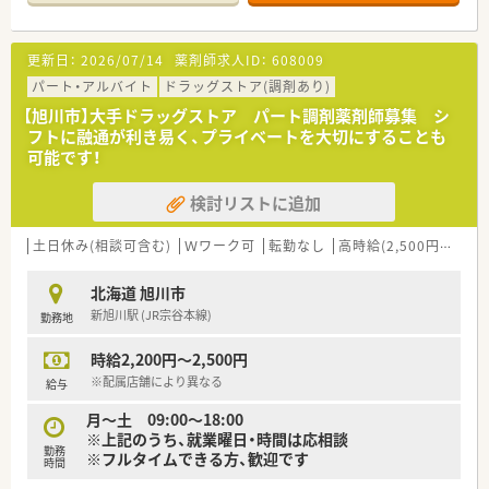
緒に働いてみませんか
■OTCの取り扱いも豊富です
更新日：
2026/07/14
薬剤師求人ID：
608009
パート・アルバイト
ドラッグストア(調剤あり)
【旭川市】大手ドラッグストア パート調剤薬剤師募集 シ
フトに融通が利き易く、プライベートを大切にすることも
可能です！
検討リストに追加
土日休み(相談可含む)
Ｗワーク可
転勤なし
高時給(2,500円以上)
北海道 旭川市
新旭川駅 (JR宗谷本線)
勤務地
時給2,200円～2,500円
※配属店舗により異なる
給与
月～土 09:00～18:00
※上記のうち、就業曜日・時間は応相談
勤務
※フルタイムできる方、歓迎です
時間