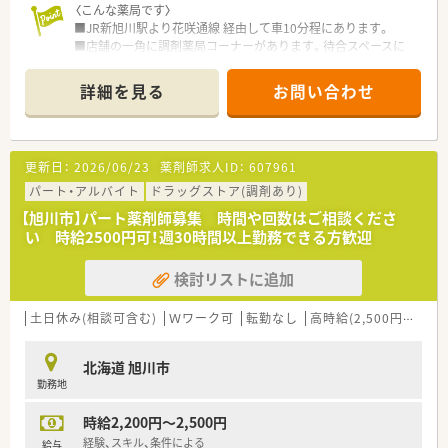
〈こんな薬局です〉
■JR新旭川駅より花咲通線 経由して車10分程にあります。
■店舗の一角に調剤薬局コーナーがあります。待合スペースに
は、フリードリングコーナーやフリーWi-Fiを完備しています。
■第１類や要指導医薬品の販売は調剤室にて行っていますので、
詳細を見る
お問い合わせ
OTC薬の知識を習得し、業務の幅を広げていくこともできます。
・・＊ 企業の特徴 ＊・・
■北海道に本社を置く大手ドラッグストアチェーンです。
更新日：
2026/06/23
薬剤師求人ID：
607961
売上はグループ全体で4,000億円超、店舗数も1,200店舗超、子
会社含むグループ全体では2,000店舗超の以上東証プライム上場
パート・アルバイト
ドラッグストア(調剤あり)
企業で、福利厚生は業界内でもトップクラスの水準です。
【旭川市】パート薬剤師募集 時間や回数はご相談くださ
■お客様にとって一番身近なトータルヘルスケアステーション
い 時給2500円可！週30時間以上勤務できる方歓迎
を目指しています。
■育児時短制度の利用者は200名以上！社員のプライベートを支
検討リストに追加
える制度が整っています。
■多彩な教育システム！
教育体制に関しては「新入社員研修」の他に基礎固めの「薬剤
土日休み(相談可含む)
Ｗワーク可
転勤なし
高時給(2,500円以上)
師新入社員研修」等、様々な研修制度があります。
自宅学習が可能なe-ラーニング講座、本人のキャリアアップの
北海道 旭川市
ための通信教育等、豊富な研修システムがあります。
勤務地
時給2,200円～2,500円
経験、スキル、条件による
給与