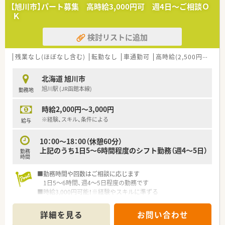
【旭川市】パート募集 高時給3,000円可 週4日～ご相談Ｏ
Ｋ
検討リストに追加
残業なし(ほぼなし含む)
転勤なし
車通勤可
高時給(2,500円以上)
北海道 旭川市
旭川駅 (JR函館本線)
勤務地
時給2,000円～3,000円
※経験、スキル、条件による
給与
10：00～18：00（休憩60分）
上記のうち1日5～6時間程度のシフト勤務（週4～5日）
勤務
時間
■勤務時間や回数はご相談に応じます
1日5～6時間、週4～5日程度の勤務です
■時給3,000円可能！※経験やスキルに準ずる
■1919年に創業以来、「安心と信頼をお届けする」姿勢を基本テ
ーマとした旭川の会社です
詳細を見る
お問い合わせ
■地域に根ざした「健康相談薬局」「健康情報発信薬局」の場で一