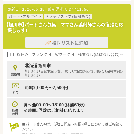
更新日：
2026/05/29
薬剤師求人ID：
412750
パート・アルバイト
ドラッグストア(調剤あり)
【旭川市】パートさん募集 ママさん薬剤師さんの復帰も応
援します！
検討リストに追加
土日祝休み
ブランク可
Ｗワーク可
残業なし(ほぼなし含む)
扶養
北海道 旭川市
旭川駅 (JR函館本線)／旭川駅 (JR富良野線)／旭川駅 (JR宗谷本線)／
勤務地
旭川駅 (JR
…
時給2,000円～2,500円
給与
月～金09：00～18：00（休憩60分）
※時間、回数はご相談に応じます
勤務
時間
■パートさん募集 週2日程度～時間・曜日についてはご相談く
ださい