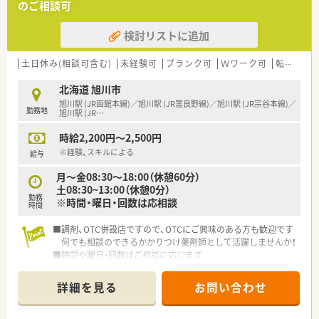
のご相談可
■お客様にとって一番身近なトータルヘルスケアステーション
を目指しています。
検討リストに追加
■育児時短制度の利用者は200名以上！社員のプライベートを支
える制度が整っています。
■多彩な教育システム！
土日休み(相談可含む)
未経験可
ブランク可
Ｗワーク可
転勤なし
教育体制に関しては「新入社員研修」の他に基礎固めの「薬剤
師新入社員研修」等、様々な研修制度があります。
北海道 旭川市
自宅学習が可能なe-ラーニング講座、本人のキャリアアップの
旭川駅 (JR函館本線)／旭川駅 (JR富良野線)／旭川駅 (JR宗谷本線)／
勤務地
ための通信教育等、豊富な研修システムがあります。
旭川駅 (JR
…
時給2,200円～2,500円
※経験、スキルによる
給与
月～金08:30～18:00（休憩60分）
土08:30~13:00（休憩0分）
勤務
※時間・曜日・回数は応相談
時間
■調剤、OTC併設店ですので、OTCにご興味のある方も歓迎です
何でも相談のできるかかりつけ薬剤師として活躍しませんか！
■時間や曜日・回数はご相談に応じます
■OTCの知識もプラスしてスキルアップしませんか
詳細を見る
お問い合わせ