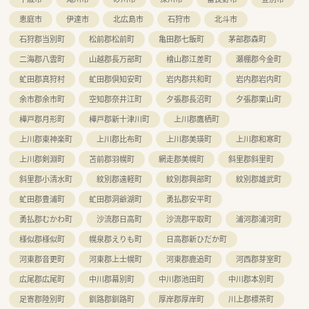
恵庭市
伊達市
北広島市
石狩市
北斗市
石狩郡当別町
松前郡松前町
亀田郡七飯町
茅部郡森町
二海郡八雲町
山越郡長万部町
檜山郡江差町
瀬棚郡今金町
虻田郡真狩村
虻田郡倶知安町
岩内郡共和町
岩内郡岩内町
余市郡余市町
空知郡奈井江町
夕張郡長沼町
夕張郡栗山町
樺戸郡月形町
樺戸郡新十津川町
上川郡鷹栖町
上川郡東神楽町
上川郡比布町
上川郡美瑛町
上川郡和寒町
上川郡剣淵町
苫前郡羽幌町
網走郡美幌町
斜里郡斜里町
斜里郡小清水町
紋別郡遠軽町
紋別郡興部町
紋別郡雄武町
虻田郡豊浦町
虻田郡洞爺湖町
勇払郡安平町
勇払郡むかわ町
沙流郡日高町
沙流郡平取町
浦河郡浦河町
様似郡様似町
幌泉郡えりも町
日高郡新ひだか町
河東郡音更町
河東郡上士幌町
河東郡鹿追町
河西郡芽室町
広尾郡広尾町
中川郡幕別町
中川郡池田町
中川郡本別町
足寄郡陸別町
釧路郡釧路町
厚岸郡厚岸町
川上郡標茶町