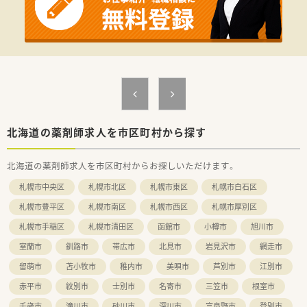
北海道の薬剤師求人を市区町村から探す
北海道の薬剤師求人を市区町村からお探しいただけます。
札幌市中央区
札幌市北区
札幌市東区
札幌市白石区
札幌市豊平区
札幌市南区
札幌市西区
札幌市厚別区
札幌市手稲区
札幌市清田区
函館市
小樽市
旭川市
室蘭市
釧路市
帯広市
北見市
岩見沢市
網走市
留萌市
苫小牧市
稚内市
美唄市
芦別市
江別市
赤平市
紋別市
士別市
名寄市
三笠市
根室市
千歳市
滝川市
砂川市
深川市
富良野市
登別市