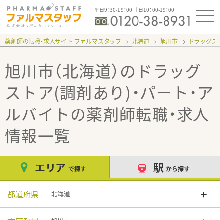
平日9：30-19：00 土日10：00-19：00
薬剤師の転職・求人サイト ファルマスタッフ
北海道
旭川市
ドラッグスト
旭川市（北海道）のドラッグ
ストア(調剤あり)・パート・ア
ルバイト
の薬剤師転職・求人
情報一覧
エリア
駅
で探す
から探す
都道府県
北海道