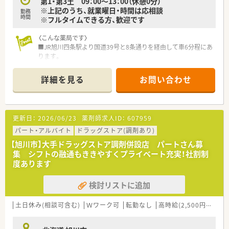
第1・第3土 09：00～13：00（休憩0分）
※上記のうち、就業曜日・時間は応相談
勤務
時間
※フルタイムできる方、歓迎です
〈こんな薬局です〉
■JR旭川四条駅より国道39号と8条通りを経由して車6分程にあ
ります。
■薬局スペースは店舗内の一角にあり、待合スペースは明るく
広々としています。
詳細を見る
お問い合わせ
■処方せん内容は、内科・消化器内科・内分泌内科・糖尿病代謝内
科・循環器内科・外科・大腸外科・肛門外科・脳神経外科・泌尿器科・
小児科・リハビリテーション科・歯科口腔外科を有する病院から
処方せんをメインに応需しており、様々な内容に対応
更新日：
2026/06/23
薬剤師求人ID：
607959
■第１類や要指導医薬品の販売は調剤室にて行っていますので、
OTC薬の知識を習得し、業務の幅を広げていくこともできます。
パート・アルバイト
ドラッグストア(調剤あり)
【旭川市】大手ドラッグストア調剤併設店 パートさん募
・・＊ 企業の特徴 ＊・・
集 シフトの融通もききやすくプライベート充実！社割制
■北海道に本社を置く大手ドラッグストアチェーンです。
度あります
売上はグループ全体で4,000億円超、店舗数も1,200店舗超、子
会社含むグループ全体では2,000店舗超の以上東証プライム上場
検討リストに追加
企業で、福利厚生は業界内でもトップクラスの水準です。
■お客様にとって一番身近なトータルヘルスケアステーション
を目指しています。
土日休み(相談可含む)
Ｗワーク可
転勤なし
高時給(2,500円以上)
■育児時短制度の利用者は200名以上！社員のプライベートを支
える制度が整っています。