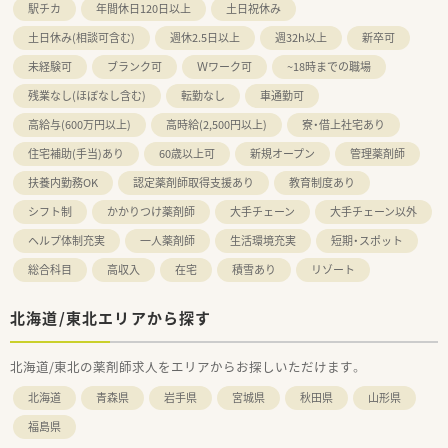
駅チカ
年間休日120日以上
土日祝休み
土日休み(相談可含む)
週休2.5日以上
週32h以上
新卒可
未経験可
ブランク可
Ｗワーク可
~18時までの職場
残業なし(ほぼなし含む)
転勤なし
車通勤可
高給与(600万円以上)
高時給(2,500円以上)
寮・借上社宅あり
住宅補助(手当)あり
60歳以上可
新規オープン
管理薬剤師
扶養内勤務OK
認定薬剤師取得支援あり
教育制度あり
シフト制
かかりつけ薬剤師
大手チェーン
大手チェーン以外
ヘルプ体制充実
一人薬剤師
生活環境充実
短期・スポット
総合科目
高収入
在宅
積雪あり
リゾート
北海道/東北エリアから探す
北海道/東北の薬剤師求人をエリアからお探しいただけます。
北海道
青森県
岩手県
宮城県
秋田県
山形県
福島県