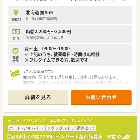
教育体制に関しては「新入社員研修」の他に基礎固めの「薬剤
師新入社員研修」等、様々な研修制度があります。
北海道 旭川市
自宅学習が可能なe-ラーニング講座、本人のキャリアアップの
旭川駅 (JR函館本線)
勤務地
ための通信教育等、豊富な研修システムがあります。
時給2,200円～2,500円
※配属店舗により異なる
給与
月～土 09:00～18:00
※上記のうち、就業曜日・時間は応相談
勤務
※フルタイムできる方、歓迎です
時間
〈こんな薬局です〉
■JR旭川駅より宮下通り経由して徒歩6分程のあります。
■薬莢は店舗内の一角にあり、待合スペースは落ち着いたアット
ホームな雰囲気です。
■処方せんは、主に面対応です。様々な内容に対応しており、第
詳細を見る
お問い合わせ
１類や要指導医薬品の販売は調剤室にて行っていますので、OTC
薬の知識を習得し、業務の幅を広げていくこともできます。
・・＊ 企業の特徴 ＊・・
更新日：
2026/06/23
薬剤師求人ID：
413939
■北海道に本社を置く大手ドラッグストアチェーンです。
売上はグループ全体で4,000億円超、店舗数も1,200店舗超、子
パート・アルバイト
ドラッグストア(調剤あり)
会社含むグループ全体では2,000店舗超の以上東証プライム上場
【旭川市】≪時給2200円～≫パート薬剤師募集 時間や回数
企業で、福利厚生は業界内でもトップクラスの水準です。