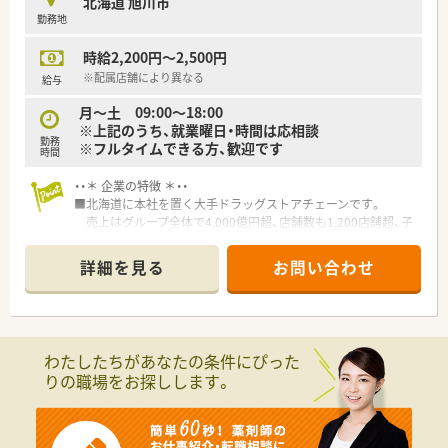
北海道 旭川市
■多彩な教育システム！
勤務地
教育体制に関しては「新入社員研修」の他に基礎固めの「薬剤
師新入社員研修」等、様々な研修制度があります。
時給2,200円～2,500円
自宅学習が可能なe-ラーニング講座、本人のキャリアアップの
ための通信教育等、豊富な研修システムがあります。
※配属店舗により異なる
給与
月～土 09:00～18:00
※上記のうち、就業曜日・時間は応相談
勤務
※フルタイムできる方、歓迎です
時間
・・＊ 企業の特徴 ＊・・
■北海道に本社を置く大手ドラッグストアチェーンです。
売上はグループ全体で4,000億円超、店舗数も1,200店舗超、子
会社含むグループ全体では2,000店舗超の以上東証プライム上場
企業で、福利厚生は業界内でもトップクラスの水準です。
詳細を見る
お問い合わせ
■お客様にとって一番身近なトータルヘルスケアステーション
を目指しています。
■育児時短制度の利用者は200名以上！社員のプライベートを支
える制度が整っています。
■多彩な教育システム！
わたしたちがあなたの条件にぴった
教育体制に関しては「新入社員研修」の他に基礎固めの「薬剤
りの職場をお探しします。
師新入社員研修」等、様々な研修制度があります。
自宅学習が可能なe-ラーニング講座、本人のキャリアアップの
ための通信教育等、豊富な研修システムがあります。