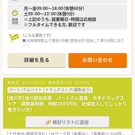
月～金09:00～18:00（休憩60分）
土09：00～13：00（休憩0分）
※上記のうち、就業曜日・時間は応相談
勤務
時間
※フルタイムできる方、歓迎です
〈こんな薬局です〉
■JR神楽岡駅より環状1号線/道道90号 経由して車5分程にあり
ます。
■店舗の一角に薬局スペースがあり、明るい雰囲気の印象です。
■処方せんの内容は面対応メイン、様々な内容に対応していま
詳細を見る
お問い合わせ
す。
■第１類や要指導医薬品の販売は調剤室にて行っていますので、
OTC薬の知識を習得し、業務の幅を広げていくこともできます。
更新日：
2026/06/23
薬剤師求人ID：
607960
・・＊ 企業の特徴 ＊・・
■北海道に本社を置く大手ドラッグストアチェーンです。
パート・アルバイト
ドラッグストア(調剤あり)
売上はグループ全体で4,000億円超、店舗数も1,200店舗超、子
【旭川市】旭川駅徒歩圏 パートさん募集 大手ドラッグス
会社含むグループ全体では2,000店舗超の以上東証プライム上場
トア 調剤薬剤師 時給2500円可 社保加入してしっかり
企業で、福利厚生は業界内でもトップクラスの水準です。
働きたい方！
■お客様にとって一番身近なトータルヘルスケアステーション
を目指しています。
検討リストに追加
■育児時短制度の利用者は200名以上！社員のプライベートを支
える制度が整っています。
■多彩な教育システム！
土日休み(相談可含む)
Ｗワーク可
転勤なし
高時給(2,500円以上)