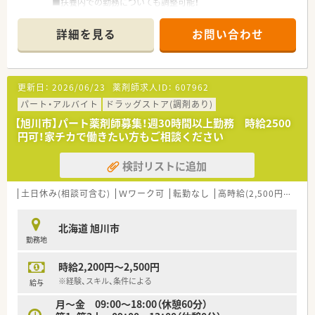
■扶養内での勤務についても調整可能！
■ママさん薬剤師の方も歓迎です♪子育てと両立してのご就業
を応援します
詳細を見る
お問い合わせ
■ブランクのある方や調剤に自信のない方にも親身になってご
指導いたします
■大手安定企業で福利厚生、就業環境整っています
■旭川市内に複数店舗あり ご自宅近くでのご相談も可能です
更新日：
2026/06/23
薬剤師求人ID：
607962
パート・アルバイト
ドラッグストア(調剤あり)
【旭川市】パート薬剤師募集！週30時間以上勤務 時給2500
円可！家チカで働きたい方もご相談ください
検討リストに追加
土日休み(相談可含む)
Ｗワーク可
転勤なし
高時給(2,500円以上)
北海道 旭川市
勤務地
時給2,200円～2,500円
※経験、スキル、条件による
給与
月～金 09:00～18:00（休憩60分）