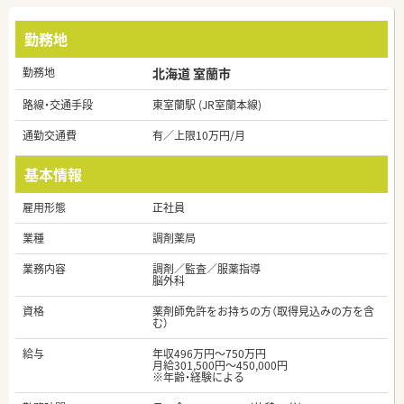
勤務地
勤務地
北海道 室蘭市
路線・交通手段
東室蘭駅 (JR室蘭本線)
通勤交通費
有／上限10万円/月
基本情報
雇用形態
正社員
業種
調剤薬局
業務内容
調剤／監査／服薬指導
脳外科
資格
薬剤師免許をお持ちの方（取得見込みの方を含
む）
給与
年収496万円～750万円
月給301,500円～450,000円
※年齢・経験による