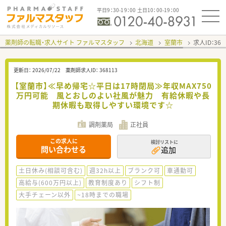
平日9：30-19：00 土日10：00-19：00
薬剤師の転職・求人サイト ファルマスタッフ
北海道
室蘭市
求人ID：36
更新日：
2026/07/22
薬剤師求人ID：
368113
【室蘭市】≪早め帰宅☆平日は17時閉局≫年収MAX750
万円可能 風とおしのよい社風が魅力 有給休暇や長
期休暇も取得しやすい環境です☆
調剤薬局
正社員
この求人に
検討リストに
問い合わせる
追加
土日休み(相談可含む)
週32h以上
ブランク可
車通勤可
高給与(600万円以上)
教育制度あり
シフト制
大手チェーン以外
~18時までの職場