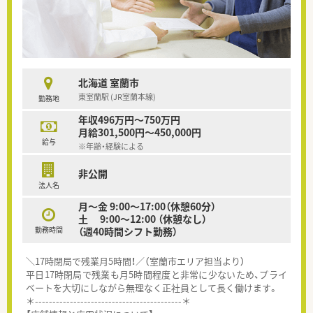
北海道 室蘭市
東室蘭駅 (JR室蘭本線)
勤務地
年収496万円～750万円
月給301,500円～450,000円
給与
※年齢・経験による
非公開
法人名
月～金 9:00～17:00（休憩60分）
土 9:00～12:00 （休憩なし）
勤務時間
（週40時間シフト勤務）
＼17時閉局で残業月5時間！／（室蘭市エリア担当より）
平日17時閉局で残業も月5時間程度と非常に少ないため、プライ
ベートを大切にしながら無理なく正社員として長く働けます。
＊------------------------------------------＊