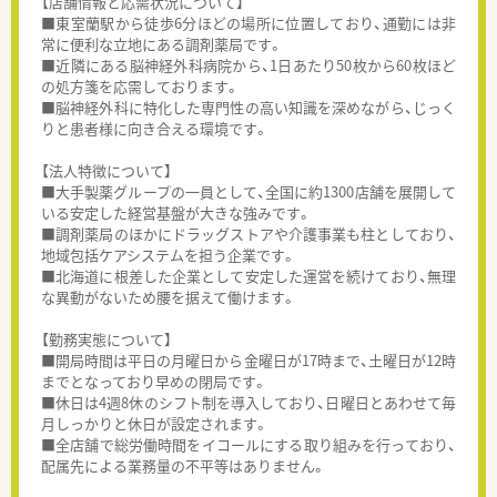
【店舗情報と応需状況について】
■東室蘭駅から徒歩6分ほどの場所に位置しており、通勤には非
常に便利な立地にある調剤薬局です。
■近隣にある脳神経外科病院から、1日あたり50枚から60枚ほど
の処方箋を応需しております。
■脳神経外科に特化した専門性の高い知識を深めながら、じっく
りと患者様に向き合える環境です。
【法人特徴について】
■大手製薬グループの一員として、全国に約1300店舗を展開して
いる安定した経営基盤が大きな強みです。
■調剤薬局のほかにドラッグストアや介護事業も柱としており、
地域包括ケアシステムを担う企業です。
■北海道に根差した企業として安定した運営を続けており、無理
な異動がないため腰を据えて働けます。
【勤務実態について】
■開局時間は平日の月曜日から金曜日が17時まで、土曜日が12時
までとなっており早めの閉局です。
■休日は4週8休のシフト制を導入しており、日曜日とあわせて毎
月しっかりと休日が設定されます。
■全店舗で総労働時間をイコールにする取り組みを行っており、
配属先による業務量の不平等はありません。