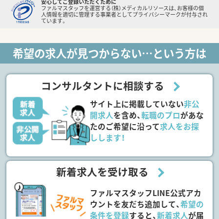
安心してご登録いただくために
ファルマスタッフを運営する（株）メディカルリソースは、お客様の個
人情報を適切に管理する事業者としてプライバシーマークが付与され
ています。
希望の求人が見つからない…という方は
コンサルタントに相談する
サイト上に掲載していない
非公
開求人
を含め、
転職のプロ
があな
たのご希望に沿って
求人をお探
しします！
新着求人を受け取る
ファルマスタッフLINE公式アカ
ウントを友だち追加して、
希望の
条件を登録
すると、
新着求人
が届