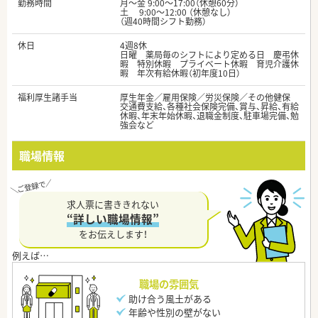
勤務時間
月～金 9:00～17:00（休憩60分）
土 9:00～12:00 （休憩なし）
（週40時間シフト勤務）
休日
4週8休
日曜 薬局毎のシフトにより定める日 慶弔休
暇 特別休暇 プライベート休暇 育児介護休
暇 年次有給休暇（初年度10日）
福利厚生諸手当
厚生年金／雇用保険／労災保険／その他健保
交通費支給、各種社会保険完備、賞与、昇給、有給
休暇、年末年始休暇、退職金制度、駐車場完備、勉
強会など
職場情報
求人票に書ききれない
“詳しい職場情報”
をお伝えします！
職場の雰囲気
助け合う風土がある
年齢や性別の壁がない