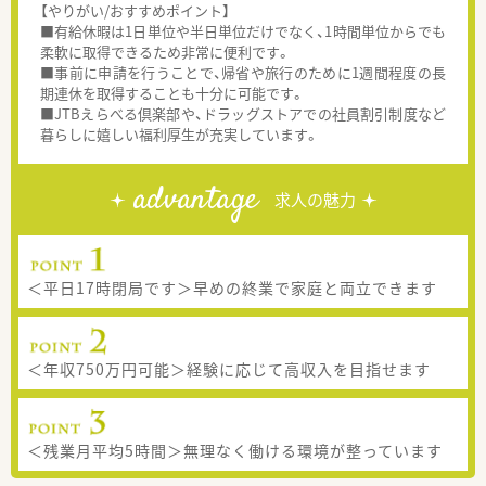
【やりがい/おすすめポイント】
■有給休暇は1日単位や半日単位だけでなく、1時間単位からでも
柔軟に取得できるため非常に便利です。
■事前に申請を行うことで、帰省や旅行のために1週間程度の長
期連休を取得することも十分に可能です。
■JTBえらべる倶楽部や、ドラッグストアでの社員割引制度など
暮らしに嬉しい福利厚生が充実しています。
advantage
求人の魅力
＜平日17時閉局です＞早めの終業で家庭と両立できます
＜年収750万円可能＞経験に応じて高収入を目指せます
＜残業月平均5時間＞無理なく働ける環境が整っています