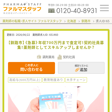
平日9：30-19：00 土日10：00-19：00
薬剤師の転職・求人サイト ファルマスタッフ
北海道
釧路市
求人ID：65
更新日：
2026/06/22
薬剤師求人ID：
651460
【釧路市】《急募》年収700万円まで査定可！契約社員募
集！薬剤師としてスキルアップしませんか？
調剤薬局
契約社員
この求人に
検討リストに
問い合わせる
追加
高給与(600万円以上)
教育制度あり
大手チェーン