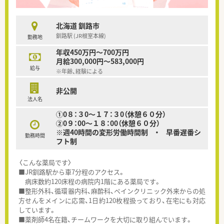
北海道 釧路市
釧路駅 (JR根室本線)
勤務地
年収450万円～700万円
月給300,000円～583,000円
給与
※年齢、経験による
非公開
法人名
①0８：３0～１７：３0（休憩６０分）
②0９：00～１８：00（休憩６０分）
※週40時間の変形労働時間制 ・ 早番遅番シ
勤務時間
フト制
〈こんな薬局です〉
■JR釧路駅から車7分程のアクセス。
病床数約120床程の病院内1階にある薬局です。
■整形外科、循環器内科、麻酔科、ペインクリニック外来からの処
方せんをメインに応需、1日約120枚程扱っており、在宅にも対応
しています。
■薬剤師4名在籍、チームワークを大切に取り組んでいます。