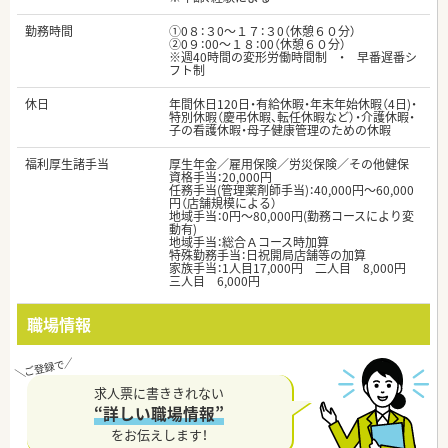
勤務時間
①0８：３0～１７：３0（休憩６０分）
②0９：00～１８：00（休憩６０分）
※週40時間の変形労働時間制 ・ 早番遅番シ
フト制
休日
年間休日120日・有給休暇・年末年始休暇（4日)・
特別休暇（慶弔休暇、転任休暇など）・介護休暇・
子の看護休暇・母子健康管理のための休暇
福利厚生諸手当
厚生年金／雇用保険／労災保険／その他健保
資格手当：20,000円
任務手当(管理薬剤師手当)：40,000円～60,000
円（店舗規模による）
地域手当：0円～80,000円(勤務コースにより変
動有)
地域手当：総合Ａコース時加算
特殊勤務手当：日祝開局店舗等の加算
家族手当：1人目17,000円 二人目 8,000円
三人目 6,000円
職場情報
求人票に書ききれない
“詳しい職場情報”
をお伝えします！