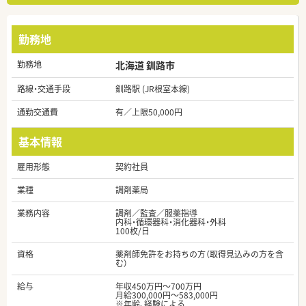
勤務地
勤務地
北海道 釧路市
路線・交通手段
釧路駅 (JR根室本線)
通勤交通費
有／上限50,000円
基本情報
雇用形態
契約社員
業種
調剤薬局
業務内容
調剤／監査／服薬指導
内科・循環器科・消化器科・外科
100枚/日
資格
薬剤師免許をお持ちの方（取得見込みの方を含
む）
給与
年収450万円～700万円
月給300,000円～583,000円
※年齢、経験による