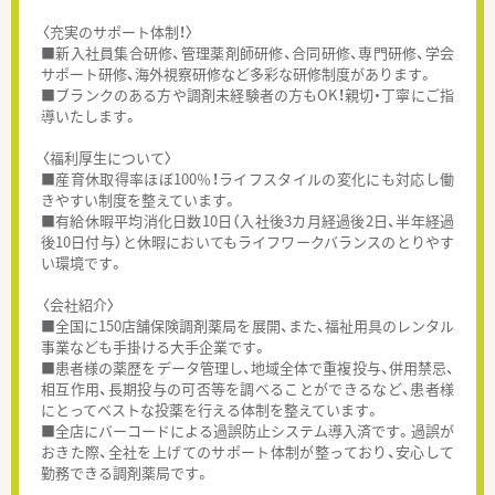
〈充実のサポート体制！〉
■新入社員集合研修、管理薬剤師研修、合同研修、専門研修、学会
サポート研修、海外視察研修など多彩な研修制度があります。
■ブランクのある方や調剤未経験者の方もOK！親切・丁寧にご指
導いたします。
〈福利厚生について〉
■産育休取得率ほぼ100％！ライフスタイルの変化にも対応し働
きやすい制度を整えています。
■有給休暇平均消化日数10日（入社後3カ月経過後2日、半年経過
後10日付与）と休暇においてもライフワークバランスのとりやす
い環境です。
〈会社紹介〉
■全国に150店舗保険調剤薬局を展開、また、福祉用具のレンタル
事業なども手掛ける大手企業です。
■患者様の薬歴をデータ管理し、地域全体で重複投与、併用禁忌、
相互作用、長期投与の可否等を調べることができるなど、患者様
にとってベストな投薬を行える体制を整えています。
■全店にバーコードによる過誤防止システム導入済です。過誤が
おきた際、全社を上げてのサポート体制が整っており、安心して
勤務できる調剤薬局です。