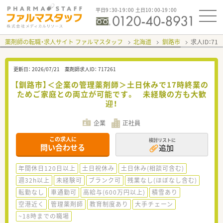
平日9：30-19：00 土日10：00-19：00
薬剤師の転職・求人サイト ファルマスタッフ
北海道
釧路市
求人ID：71
更新日：
2026/07/21
薬剤師求人ID：
717261
【釧路市】＜企業の管理薬剤師＞土日休みで17時終業の
ためご家庭との両立が可能です。 未経験の方も大歓
迎！
企業
正社員
この求人に
検討リストに
問い合わせる
追加
年間休日120日以上
土日祝休み
土日休み(相談可含む)
週32h以上
未経験可
ブランク可
残業なし(ほぼなし含む)
転勤なし
車通勤可
高給与(600万円以上)
積雪あり
空港近く
管理薬剤師
教育制度あり
大手チェーン
~18時までの職場