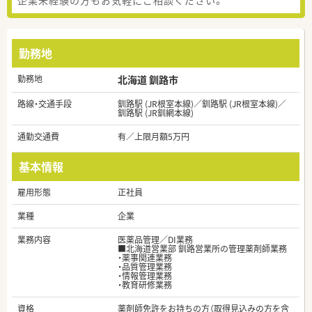
勤務地
勤務地
北海道 釧路市
路線・交通手段
釧路駅 (JR根室本線)／釧路駅 (JR根室本線)／
釧路駅 (JR釧網本線)
通勤交通費
有／上限月額5万円
基本情報
雇用形態
正社員
業種
企業
業務内容
医薬品管理／DI業務
■北海道営業部 釧路営業所の管理薬剤師業務
・薬事関連業務
・品質管理業務
・情報管理業務
・教育研修業務
資格
薬剤師免許をお持ちの方（取得見込みの方を含