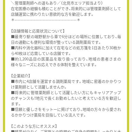
＼管理薬剤師への道もあり／（北見市エリア担当より）
在宅医療の経験も積むことができ、将来的には管理薬剤師として
店舗運営に携わりたい意欲的な方を歓迎します。
＊------------------------------------------＊
【店舗情報と応需状況について】
■最寄り駅の端野駅から車で6分ほどの場所に位置しており、毎
日の通勤にも便利な環境が整っている調剤薬局です。
■内科や消化器科に加えて在宅などの処方箋を1日あたり30枚か
ら40枚ほど応需している店舗です。
■約1,200品目の医薬品を取り扱っており、地域の患者さまの
様々なニーズにお応えできる体制を整えています。
【企業紹介】
■市内に4店舗を運営する調剤薬局です。地域に密着のかかりつ
け薬剤師として活躍しませんか。
■将来的に管理薬剤師として活躍したい方にもキャリアアップ
のチャンスも！地元で長くお勤めしたいと考えている方を歓迎し
ます。
■信頼と優しさをモットーに掲げており、地域の方々から愛され
るかかりつけ薬局を目指している法人です。
【このような方にオススメ】
■残業が少なく、ご家族との時間やご自身の時間をしっかりと大