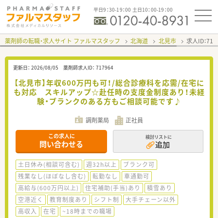
平日9：30-19：00 土日10：00-19：00
薬剤師の転職・求人サイト ファルマスタッフ
北海道
北見市
求人ID：71
更新日：
2026/08/05
薬剤師求人ID：
717964
【北見市】年収600万円も可！/総合診療科を応需/在宅に
も対応 スキルアップ☆赴任時の支度金制度あり！未経
験・ブランクのある方もご相談可能です♪
調剤薬局
正社員
この求人に
検討リストに
問い合わせる
追加
土日休み(相談可含む)
週32h以上
ブランク可
残業なし(ほぼなし含む)
転勤なし
車通勤可
高給与(600万円以上)
住宅補助(手当)あり
積雪あり
空港近く
教育制度あり
シフト制
大手チェーン以外
高収入
在宅
~18時までの職場