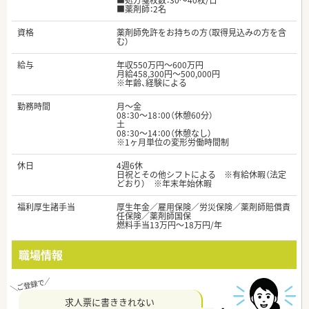
■処方箋枚数：30～40枚/日
■薬剤師：2名
資格
薬剤師免許をお持ちの方（取得見込みの方を含
む）
給与
年収550万円～600万円
月給458,300円～500,000円
※年齢、経験による
勤務時間
月～金
08：30～18：00（休憩60分）
土
08：30～14：00（休憩なし）
※1ヶ月単位の変形労働時間制
休日
4週6休
日祝とその他シフトによる ※有給休暇（法定
どおり） ※年末年始休暇
福利厚生諸手当
厚生年金／雇用保険／労災保険／薬剤師賠償責
任保険／薬剤師国保
燃料手当13万円～18万円/年
職場情報
求人票に書ききれない