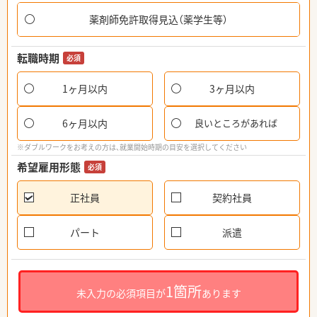
薬剤師免許取得見込（薬学生等）
転職時期
必須
1ヶ月以内
3ヶ月以内
6ヶ月以内
良いところがあれば
※ダブルワークをお考えの方は、就業開始時期の目安を選択してください
希望雇用形態
必須
正社員
契約社員
パート
派遣
1箇所
未入力の必須項目が
あります