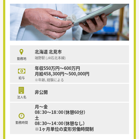
北海道 北見市
端野駅 (JR石北本線)
勤務地
年収550万円～600万円
月給458,300円～500,000円
給与
※年齢、経験による
非公開
法人名
月～金
08：30～18：00（休憩60分）
土
勤務時間
08：30～14：00（休憩なし）
※1ヶ月単位の変形労働時間制