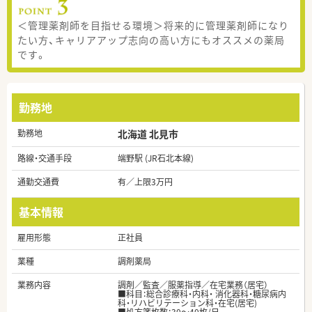
＜管理薬剤師を目指せる環境＞将来的に管理薬剤師になり
たい方、キャリアアップ志向の高い方にもオススメの薬局
です。
勤務地
勤務地
北海道 北見市
路線・交通手段
端野駅 (JR石北本線)
通勤交通費
有／上限3万円
基本情報
雇用形態
正社員
業種
調剤薬局
業務内容
調剤／監査／服薬指導／在宅業務（居宅）
■科目：総合診療科・内科・ 消化器科・糖尿病内
科・リハビリテーション科・在宅(居宅)