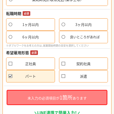
転職時期
必須
1ヶ月以内
3ヶ月以内
6ヶ月以内
良いところがあれば
※ダブルワークをお考えの方は、就業開始時期の目安を選択してください
希望雇用形態
必須
正社員
契約社員
パート
派遣
1箇所
未入力の必須項目が
あります
LINE連携で簡単入力！