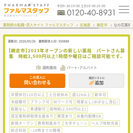
平日9：30-19：00 土日10：00-19：00
薬剤師の転職・求人サイト ファルマスタッフ
北海道
網走市
なの花薬局
更新日：
2026/05/26
薬剤師求人ID：
559888
【網走市】2023年オープンの新しい薬局 パートさん募
集 時給2,500円以上！時間や曜日はご相談可能です。
調剤薬局
パート・アルバイト
この求人に
検討リストに
問い合わせる
追加
年間休日120日以上
土日祝休み
週32h以上
新卒可
未経験可
ブランク可
Ｗワーク可
残業なし(ほぼなし含む)
転勤なし
車通勤可
高時給(2,500円以上)
認定薬剤師取得支援あり
積雪あり
扶養内勤務OK
新規オープン
教育制度あり
大手チェーン
ヘルプ体制充実
総合科目
~18時までの職場