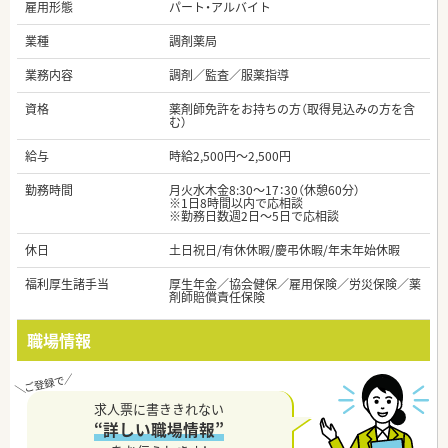
雇用形態
パート・アルバイト
業種
調剤薬局
業務内容
調剤／監査／服薬指導
資格
薬剤師免許をお持ちの方（取得見込みの方を含
む）
給与
時給2,500円～2,500円
勤務時間
月火水木金8:30～17：30（休憩60分）
※1日8時間以内で応相談
※勤務日数週2日～5日で応相談
休日
土日祝日/有休休暇/慶弔休暇/年末年始休暇
福利厚生諸手当
厚生年金／協会健保／雇用保険／労災保険／薬
剤師賠償責任保険
職場情報
求人票に書ききれない
“詳しい職場情報”