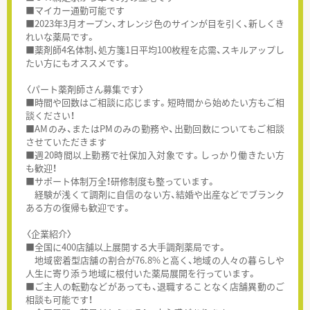
■マイカー通勤可能です
■2023年3月オープン、オレンジ色のサインが目を引く、新しくき
れいな薬局です。
■薬剤師4名体制、処方箋1日平均100枚程を応需、スキルアップし
たい方にもオススメです。
〈パート薬剤師さん募集です〉
■時間や回数はご相談に応じます。短時間から始めたい方もご相
談ください！
■AMのみ、またはPMのみの勤務や、出勤回数についてもご相談
させていただきます
■週20時間以上勤務で社保加入対象です。しっかり働きたい方
も歓迎！
■サポート体制万全！研修制度も整っています。
経験が浅くて調剤に自信のない方、結婚や出産などでブランク
ある方の復帰も歓迎です。
〈企業紹介〉
■全国に400店舗以上展開する大手調剤薬局です。
地域密着型店舗の割合が76.8%と高く、地域の人々の暮らしや
人生に寄り添う地域に根付いた薬局展開を行っています。
■ご主人の転勤などがあっても、退職することなく店舗異動のご
相談も可能です！