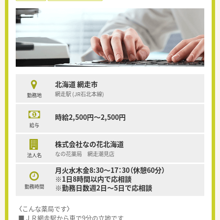
北海道 網走市
網走駅 (JR石北本線)
勤務地
時給2,500円～2,500円
給与
株式会社なの花北海道
なの花薬局 網走潮見店
法人名
月火水木金8:30～17：30（休憩60分）
※1日8時間以内で応相談
勤務時間
※勤務日数週2日～5日で応相談
〈こんな薬局です〉
■ＪＲ網走駅から車で9分の立地です