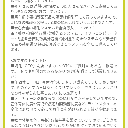
ルーにも対応しています。
■処方せんは近隣の病院からの処方せんをメインに応需してお
り、様々な内容に対応しています。
■第１類や要指導医薬品の販売は調剤室にて行っていますので、
OTC薬の知識を習得し、業務の幅を広げていくこともできます。
■安心安全の調剤システムを全店導入しています！
電子薬歴・薬袋発行機・散薬監査システム・レセプトコンピュータ
ー・円盤型全自動散薬分包機・調剤過誤防止システムなど安全性
を高め薬剤師の負担を軽減できるシステムを全店に導入してい
ます。
〈おすすめポイント！〉
■調剤、OTC併設店ですので、OTCにご興味のある方も歓迎で
す。 何でも相談のできるかかりつけ薬剤師として活躍しません
か！
■年間休日110日、有休消化もしやすい環境です。しっかり働い
て、その分オフの日はゆっくりリフレッシュできます。メリハリ
をつけながらお仕事したい方にも最適です
■大手チェーン薬局ならではの福利厚生が充実していますので、
産休育休制度や育児介護短時間勤務制度など、ライフスタイルの
変化にあわせて安心してお仕事を続けられる実績が多数ありま
す。
■教育体制の他、明確な昇格基準を設けていますので、ご自身の
頑張りがはっきりと反映され、やりがいを持って取り組んでいく