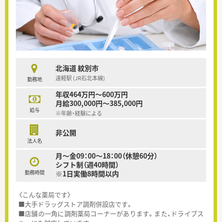
北海道 紋別市
遠軽駅 (JR石北本線)
勤務地
年収464万円～600万円
月給300,000円～385,000円
給与
※年齢・経験による
非公開
法人名
月～金09：00～18：00（休憩60分）
シフト制（週40時間）
勤務時間
※1日実働8時間以内
〈こんな薬局です〉
■大手ドラッグストア調剤併設店です。
■店舗の一角に調剤薬局コーナーがあります。また、ドライブス