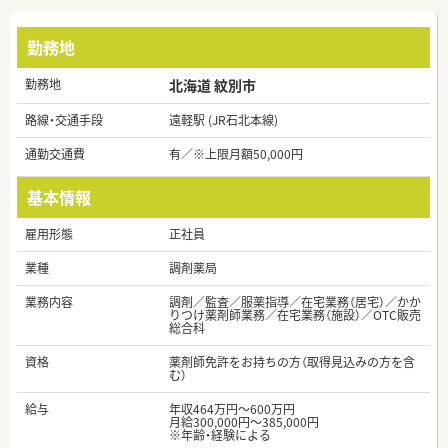
勤務地
勤務地
北海道 紋別市
路線・交通手段
遠軽駅 (JR石北本線)
通勤交通費
有／※上限月額50,000円
基本情報
雇用形態
正社員
業種
調剤薬局
業務内容
調剤／監査／服薬指導／在宅業務（居宅）／かか
りつけ薬剤師業務／在宅業務（施設）／OTC販売
総合科
資格
薬剤師免許をお持ちの方（取得見込みの方を含
む）
給与
年収464万円～600万円
月給300,000円～385,000円
※年齢・経験による