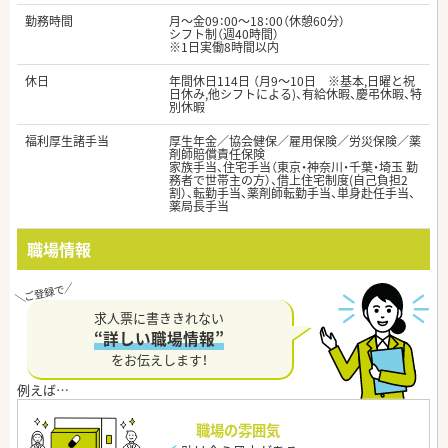
勤務時間
月～金09：00～18：00（休憩60分）
シフト制（週40時間）
※1日実働8時間以内
休日
年間休日114日 （月9～10日 ※基本,日曜と祝
日休み,他シフトによる)、有給休暇、慶弔休暇、特
別休暇
福利厚生諸手当
厚生年金／協会健保／雇用保険／労災保険／薬
剤師賠償責任保険
家族手当、住宅手当（東京・神奈川・千葉・埼玉 勤
務者で世帯主の方）、借上住宅制度(自己負担2
割）、転勤手当、薬剤師転勤手当、単身赴任手当、
薬局長手当
職場情報
求人票に書ききれない
“詳しい職場情報”
をお伝えします！
職場の雰囲気