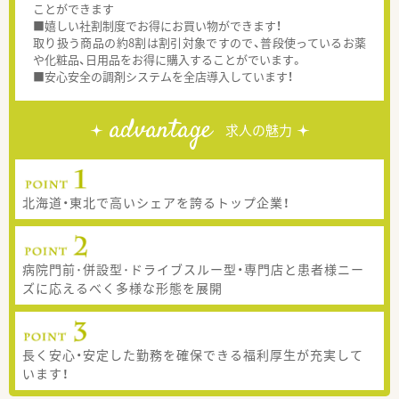
ことができます
■嬉しい社割制度でお得にお買い物ができます！
取り扱う商品の約8割は割引対象ですので、普段使っているお薬
や化粧品、日用品をお得に購入することがでいます。
■安心安全の調剤システムを全店導入しています！
advantage
求人の魅力
北海道・東北で高いシェアを誇るトップ企業！
病院門前･併設型･ドライブスルー型・専門店と患者様ニー
ズに応えるべく多様な形態を展開
長く安心・安定した勤務を確保できる福利厚生が充実して
います！