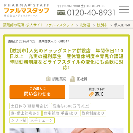
平日9：30-19：00 土日10：00-19：00
薬剤師の転職・求人サイト ファルマスタッフ
北海道
紋別市
求人ID：60
更新日：
2026/07/22
薬剤師求人ID：
608047
【紋別市】人気のドラッグストア併設店 年間休日110
日以上 充実の福利厚生 産休育休制度や育児介護短
時間勤務制度などライフスタイルの変化にも柔軟に対
応！
調剤薬局
正社員
この求人に
検討リストに
問い合わせる
追加
土日休み(相談可含む)
高給与(600万円以上)
寮・借上社宅あり
住宅補助(手当)あり
教育制度あり
シフト制
大手チェーン