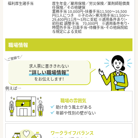
福利厚生諸手当
厚生年金／雇用保険／労災保険／薬剤師賠償責
任保険／その他健保
業務手当 10,000円・扶養手当11,500～16,500
円(1人につき ※子のみ)・寒冷地手当11,500～
29,400円(11月～3月に支給 ※適用条件あり)・
初任給 調整手当 70,000円 ※適用条件有り・
時間外手当・日直手当・待機手当・その他病院給
与規定による支給
職場情報
求人票に書ききれない
“詳しい職場情報”
をお伝えします！
職場の雰囲気
助け合う風土がある
年齢や性別の壁がない
ワークライフバランス