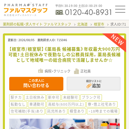
平日9：30-19：00 土日10：00-19：00
薬剤師の転職・求人サイト ファルマスタッフ
北海道
根室市
求人ID：71
更新日：
2026/08/05
薬剤師求人ID：
715046
【根室市/根室駅】《薬局長 候補募集》年収最大900万円
可能！土日祝休みで夜勤なしの公務員採用。薬局長候補
として地域唯一の総合病院で活躍しませんか☆
病院・クリニック
正社員
この求人に
検討リストに
問い合わせる
追加
駅チカ
土日祝休み
新卒可
未経験可
ブランク可
転勤なし
車通勤可
高給与(600万円以上)
寮・借上社宅あり
住宅補助(手当)あり
託児所あり
積雪あり
~18時までの職場