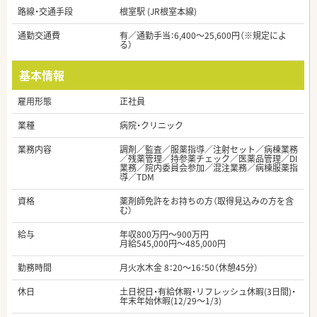
路線・交通手段
根室駅 (JR根室本線)
通勤交通費
有／通勤手当：6,400～25,600円（※規定によ
る）
基本情報
雇用形態
正社員
業種
病院・クリニック
業務内容
調剤／監査／服薬指導／注射セット／病棟業務
／残薬管理／持参薬チェック／医薬品管理／DI
業務／院内委員会参加／混注業務／病棟服薬指
導／TDM
資格
薬剤師免許をお持ちの方（取得見込みの方を含
む）
給与
年収800万円～900万円
月給545,000円～485,000円
勤務時間
月火水木金 8：20～16：50（休憩45分）
休日
土日祝日・有給休暇・リフレッシュ休暇(3日間)・
年末年始休暇(12/29～1/3)