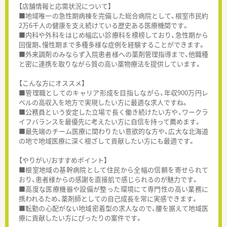
【店舗情報と応需状況について】
■地域唯一の急性期病棟を完備した総合病院として、根室市民約
2万6千人の健康を支え続けている歴史ある医療機関です。
■内科や外科をはじめ幅広い診療科を標榜しており、急性期から
回復期、慢性期まで多種多様な症例を経験することができます。
■外来調剤のみならず入院患者様への薬剤管理指導まで、他職種
と密に連携を取りながら質の高い薬物療法を提供しています。
【こんな方にオススメ】
■管理職としてのキャリア形成を目指しながら、年収900万円レ
ベルの高収入を地方で実現したい方に最適な求人ですね。
■公務員という安定した立場で長く働き続けたい方や、ワークラ
イフバランスを最優先に考えたい方に自信を持って薦めます。
■最先端のチーム医療に関わりたい意欲的な方や、広大な北海道
の地で地域医療に深く根ざして貢献したい方にも最適です。
【やりがい/おすすめポイント】
■根室地域の基幹病院として住民から全幅の信頼を寄せられて
おり、患者様からの感謝を直接肌で感じられるのが魅力です。
■高度な医療機器や設備が整った環境にて専門性の高い業務に
携われるため、薬剤師としての自己成長を常に実感できます。
■転勤の心配がない地域密着型の求人なので、腰を据えて地域医
療に貢献したい方にぴったりの案件です。