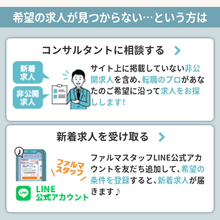
希望の求人が見つからない…という方は
コンサルタントに相談する
サイト上に掲載していない
非公
開求人
を含め、
転職のプロ
があな
たのご希望に沿って
求人をお探
しします！
新着求人を受け取る
ファルマスタッフLINE公式アカ
ウントを友だち追加して、
希望の
条件を登録
すると、
新着求人
が届
きます♪