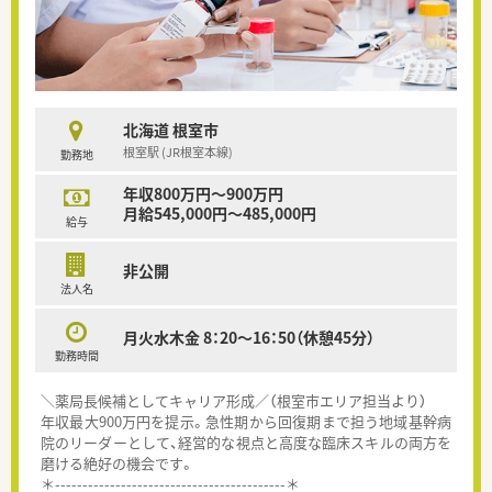
北海道 根室市
根室駅 (JR根室本線)
勤務地
年収800万円～900万円
月給545,000円～485,000円
給与
非公開
法人名
月火水木金 8：20～16：50（休憩45分）
勤務時間
＼薬局長候補としてキャリア形成／（根室市エリア担当より）
年収最大900万円を提示。急性期から回復期まで担う地域基幹病
院のリーダーとして、経営的な視点と高度な臨床スキルの両方を
磨ける絶好の機会です。
＊------------------------------------------＊