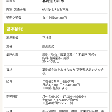
勤務地
北海道 砂川市
路線・交通手段
砂川駅 (JR函館本線)
通勤交通費
有／上限50,000円
基本情報
雇用形態
正社員
業種
調剤薬局
業務内容
調剤／監査／服薬指導／在宅業務（施設）
内科、循環器科、施設
30～40枚/日
資格
薬剤師免許をお持ちの方（取得見込みの方を含
む）
給与
年収450万円～650万円
月給375,000円～540,000円
※年齢、経験による
勤務時間
月～金09：00～17：30（休憩60分）
土09：00～12：30（休憩0分）
※週40時間のシフト制
休日
週休2日制 日曜日 祝日 年末年始休暇 夏