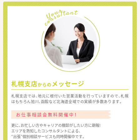
札幌支店
メッセージ
からの
札幌支店では、地元に根付いた営業活動を行っていますので、札幌
はもちろん旭川、函館など北海道全域での実績が多数あります。
お仕事相談会無料開催中！
更に、お忙しい方やキャリアの棚卸がしたい方に朗報!
エリアを熟知したコンサルタントによる、
“出張”個別相談サービスも同時開催中です。