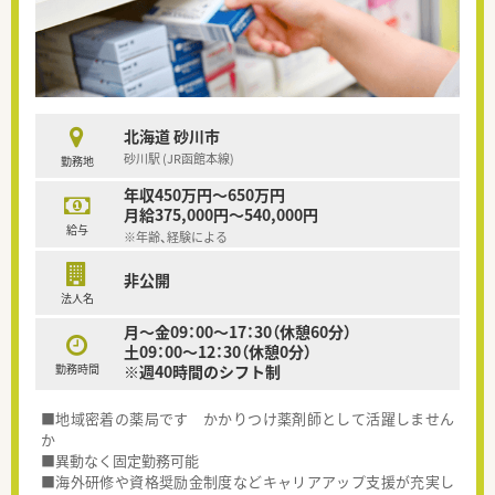
北海道 砂川市
砂川駅 (JR函館本線)
勤務地
年収450万円～650万円
月給375,000円～540,000円
給与
※年齢、経験による
非公開
法人名
月～金09：00～17：30（休憩60分）
土09：00～12：30（休憩0分）
勤務時間
※週40時間のシフト制
■地域密着の薬局です かかりつけ薬剤師として活躍しません
か
■異動なく固定勤務可能
■海外研修や資格奨励金制度などキャリアアップ支援が充実し