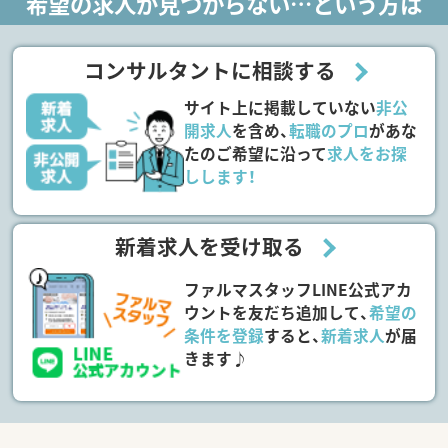
希望の求人が見つからない…という方は
コンサルタントに相談する
サイト上に掲載していない
非公
開求人
を含め、
転職のプロ
があな
たのご希望に沿って
求人をお探
しします！
新着求人を受け取る
ファルマスタッフLINE公式アカ
ウントを友だち追加して、
希望の
条件を登録
すると、
新着求人
が届
きます♪