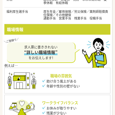
季休暇 有給休暇
福利厚生諸手当
厚生年金／雇用保険／労災保険／薬剤師賠償責
任保険／その他健保
通勤手当 営業手当 残業手当 役職手当
職場情報
求人票に書ききれない
“詳しい職場情報”
をお伝えします！
職場の雰囲気
助け合う風土がある
年齢や性別の壁がない
ワークライフバランス
お休みが取りやすい
残業が少ない