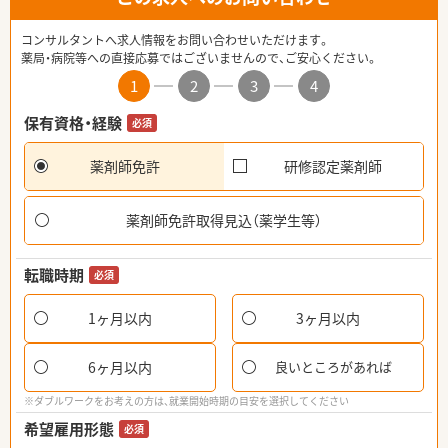
コンサルタントへ求人情報をお問い合わせいただけます。
薬局・病院等への直接応募ではございませんので、ご安心ください。
1
2
3
4
保有資格・経験
必須
薬剤師免許
研修認定薬剤師
薬剤師免許取得見込（薬学生等）
転職時期
必須
1ヶ月以内
3ヶ月以内
6ヶ月以内
良いところがあれば
※ダブルワークをお考えの方は、就業開始時期の目安を選択してください
希望雇用形態
必須