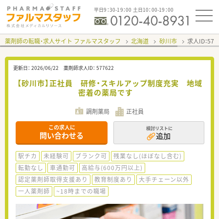
平日9：30-19：00 土日10：00-19：00
薬剤師の転職・求人サイト ファルマスタッフ
北海道
砂川市
求人ID：57
更新日：
2026/06/22
薬剤師求人ID：
577622
【砂川市】正社員 研修・スキルアップ制度充実 地域
密着の薬局です
調剤薬局
正社員
この求人に
検討リストに
問い合わせる
追加
駅チカ
未経験可
ブランク可
残業なし(ほぼなし含む)
転勤なし
車通勤可
高給与(600万円以上)
認定薬剤師取得支援あり
教育制度あり
大手チェーン以外
一人薬剤師
~18時までの職場