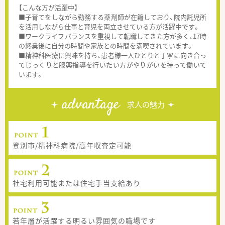
【こんな方が活躍中】
■子育てをしながら勤務する薬剤師が在籍しており、院内託児所
を活用しながら仕事と育児を両立させている方が活躍中です。
■ワークライフバランスを重視して転職してきた方が多く、17時
の終業後に自分の時間や家族との時間を満喫されています。
■精神科医療に興味を持ち、患者様一人ひとりと丁寧に向き合っ
てじっくりと服薬指導を行いたい方がやりがいを持って働いて
います。
advantage
求人の魅力
登別市/精神科病院/高年収査定可能
社宅利用可能または住宅手当支給あり
若年層が活躍する明るい雰囲気の職場です