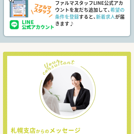
ファルマスタッフLINE公式アカ
ウントを友だち追加して、
希望の
条件を登録
すると、
新着求人
が届
きます♪
札幌支店
メッセージ
からの