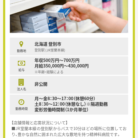
北海道 登別市
登別駅 (JR室蘭本線)
勤務地
年収500万円～700万円
月給350,000円～430,000円
給与
※年齢・経験による
非公開
法人名
月～金8：30～17：00（休憩60分）
土8：30～12：00（休憩なし）※隔週勤務
勤務時間
変形労働時間制（1か月単位）
【店舗情報と応需状況について】
■JR室蘭本線の登別駅からバスで10分ほどの場所に位置してお
り、豊かな自然に囲まれた広大な敷地を持つ精神科病院です。