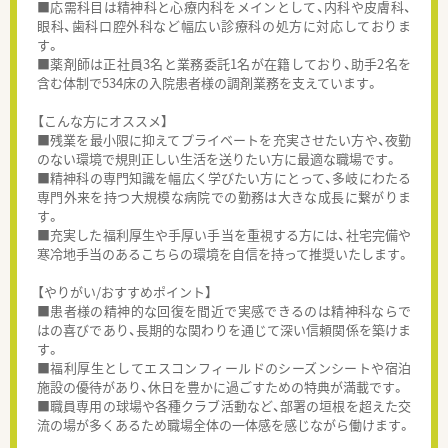
■応需科目は精神科と心療内科をメインとして、内科や皮膚科、
眼科、歯科口腔外科など幅広い診療科の処方に対応しておりま
す。
■薬剤師は正社員3名と業務委託1名が在籍しており、助手2名を
含む体制で534床の入院患者様の調剤業務を支えています。
【こんな方にオススメ】
■残業を最小限に抑えてプライベートを充実させたい方や、夜勤
のない環境で規則正しい生活を送りたい方に最適な職場です。
■精神科の専門知識を幅広く学びたい方にとって、多岐にわたる
専門外来を持つ大規模な病院での勤務は大きな成長に繋がりま
す。
■充実した福利厚生や手厚い手当を重視する方には、社宅完備や
寒冷地手当のあるこちらの環境を自信を持って推奨いたします。
【やりがい/おすすめポイント】
■患者様の精神的な回復を間近で実感できるのは精神科ならで
はの喜びであり、長期的な関わりを通じて深い信頼関係を築けま
す。
■福利厚生としてエスコンフィールドのシーズンシートや宿泊
施設の優待があり、休日を豊かに過ごすための特典が満載です。
■職員専用の球場や各種クラブ活動など、部署の垣根を超えた交
流の場が多くあるため職場全体の一体感を感じながら働けます。