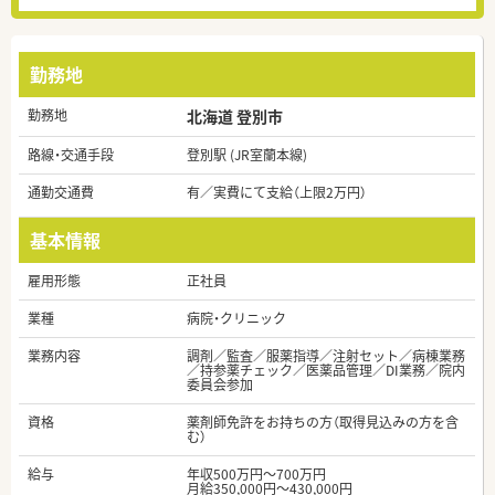
勤務地
勤務地
北海道 登別市
路線・交通手段
登別駅 (JR室蘭本線)
通勤交通費
有／実費にて支給（上限2万円）
基本情報
雇用形態
正社員
業種
病院・クリニック
業務内容
調剤／監査／服薬指導／注射セット／病棟業務
／持参薬チェック／医薬品管理／DI業務／院内
委員会参加
資格
薬剤師免許をお持ちの方（取得見込みの方を含
む）
給与
年収500万円～700万円
月給350,000円～430,000円