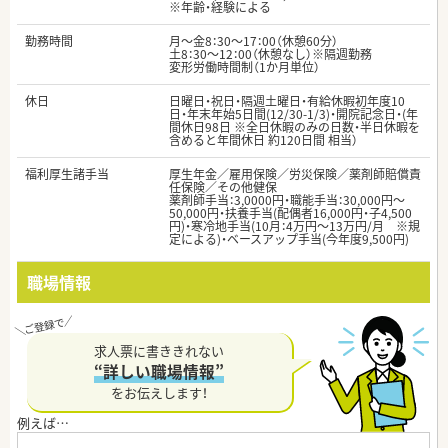
※年齢・経験による
勤務時間
月～金8：30～17：00（休憩60分）
土8：30～12：00（休憩なし）※隔週勤務
変形労働時間制（1か月単位）
休日
日曜日・祝日・隔週土曜日・有給休暇初年度10
日・年末年始5日間(12/30-1/3)・開院記念日・(年
間休日98日 ※全日休暇のみの日数・半日休暇を
含めると年間休日 約120日間 相当）
福利厚生諸手当
厚生年金／雇用保険／労災保険／薬剤師賠償責
任保険／その他健保
薬剤師手当：3,0000円・職能手当：30,000円～
50,000円・扶養手当(配偶者16,000円・子4,500
円)・寒冷地手当(10月：4万円～13万円/月 ※規
定による)・ベースアップ手当(今年度9,500円)
職場情報
求人票に書ききれない
“詳しい職場情報”
をお伝えします！