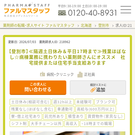
平日9：30-19：00 土日10：00-19：00
薬剤師の転職・求人サイト ファルマスタッフ
北海道
登別市
求人ID：21
更新日：
2026/07/03
薬剤師求人ID：
218962
【登別市】≪隔週土日休み＆平日17時まで≫残業ほぼな
し☆病棟業務に携わりたい薬剤師さんにオススメ 社
宅提供または住宅手当支給あります
病院・クリニック
正社員
この求人に
検討リストに
問い合わせる
追加
土日休み(相談可含む)
週32h以上
未経験可
ブランク可
残業なし(ほぼなし含む)
車通勤可
高給与(600万円以上)
寮・借上社宅あり
託児所あり
積雪あり
賃貸物件（家具なし）
シフト制
大手チェーン以外
高収入
~18時までの職場