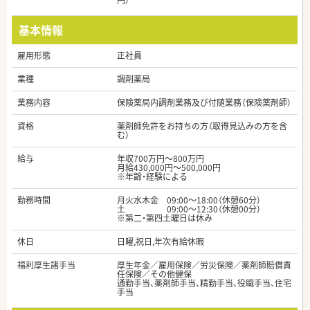
円）
基本情報
雇用形態
正社員
業種
調剤薬局
業務内容
保険薬局内調剤業務及び付随業務（保険薬剤師）
資格
薬剤師免許をお持ちの方（取得見込みの方を含
む）
給与
年収700万円～800万円
月給430,000円～500,000円
※年齢・経験による
勤務時間
月火水木金 09:00～18:00（休憩60分）
土 09:00～12:30（休憩00分）
※第二・第四土曜日は休み
休日
日曜,祝日,年次有給休暇
福利厚生諸手当
厚生年金／雇用保険／労災保険／薬剤師賠償責
任保険／その他健保
通勤手当、薬剤師手当、精勤手当、役職手当、住宅
手当