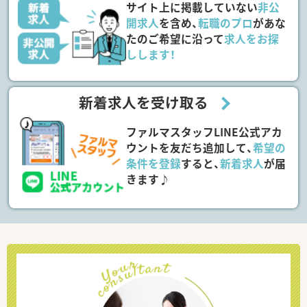
サイト上に掲載していない
非公
開求人
を含め、
転職のプロ
があな
たのご希望に沿って
求人をお探
しします！
新着求人を受け取る
ファルマスタッフLINE公式アカ
ウントを友だち追加して、
希望の
条件を登録
すると、
新着求人
が届
きます♪