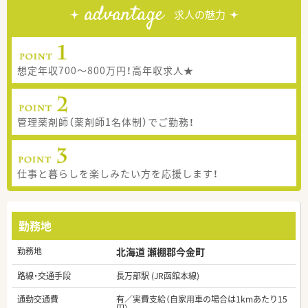
advantage
求人の魅力
想定年収700～800万円！高年収求人★
管理薬剤師（薬剤師1名体制）でご勤務！
仕事と暮らしを楽しみたい方を応援します！
勤務地
勤務地
北海道 瀬棚郡今金町
路線・交通手段
長万部駅 (JR函館本線)
通勤交通費
有／実費支給（自家用車の場合は1kmあたり15