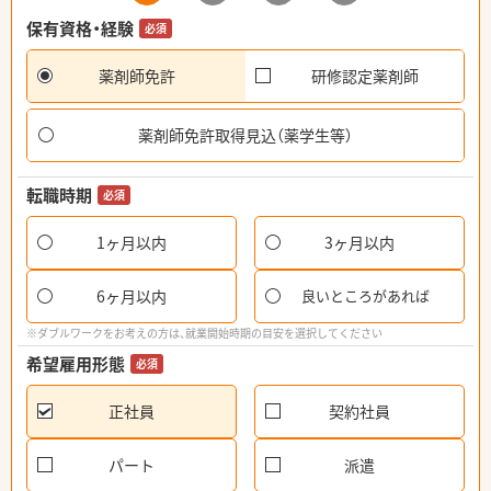
保有資格・経験
必須
薬剤師免許
研修認定薬剤師
薬剤師免許取得見込（薬学生等）
転職時期
必須
1ヶ月以内
3ヶ月以内
6ヶ月以内
良いところがあれば
※ダブルワークをお考えの方は、就業開始時期の目安を選択してください
希望雇用形態
必須
正社員
契約社員
パート
派遣