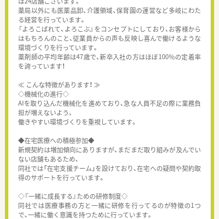
は24店舗ございます。
薬局以外にも医薬品卸、介護領域、保育園の運営など多岐にわた
る経営を行っています。
『よろこばれて、よろこぶ』をコンセプトにしており、お客様から
はもちろんのこと、従業員からの声も反映し喜んで働けるような
環境づくりを行っています。
薬剤師の平均年齢は47歳で、新卒入社の方はほぼ100％の定着率
を誇っています！
≪ こんな特徴があります！ ≫
◇機械化の進行◇
AIを取り込んだ機械化を進めており、急な人員不足の際に業務負
担が増えないよう、
働きやすい環境づくりを重視しています。
◆在宅医療への積極参加◆
新規契約は増加傾向にありますが、まだまだ取り組みが及んでい
ない店舗もあるため、
同社では「在宅支援チーム」を設けており、在宅への疑問や契約取
得のサポートを行っています。
◇『一緒に成長する』ための研修制度◇
同社では医療事務の方と一緒に研修を行ってるのが特徴の1つ
で、一緒に働く意識を持つために行っています。