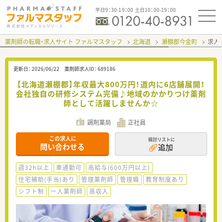
平日9：30-19：00 土日10：00-19：00
薬剤師の転職・求人サイト ファルマスタッフ
北海道
瀬棚郡今金町
求人I
更新日：
2026/06/22
薬剤師求人ID：
689186
【北海道瀬棚郡】年収最大800万円！道内に6店舗展開！
会社独自の研修システム完備♪地域のかかりつけ薬剤
師として活躍しませんか☆
調剤薬局
正社員
この求人に
検討リストに
問い合わせる
追加
週32h以上
車通勤可
高給与(600万円以上)
住宅補助(手当)あり
管理薬剤師
管理職
教育制度あり
シフト制
一人薬剤師
高収入