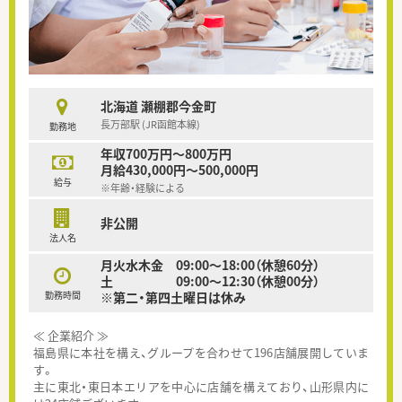
北海道 瀬棚郡今金町
長万部駅 (JR函館本線)
勤務地
年収700万円～800万円
月給430,000円～500,000円
給与
※年齢・経験による
非公開
法人名
月火水木金 09:00～18:00（休憩60分）
土 09:00～12:30（休憩00分）
勤務時間
※第二・第四土曜日は休み
≪ 企業紹介 ≫
福島県に本社を構え、グループを合わせて196店舗展開していま
す。
主に東北・東日本エリアを中心に店舗を構えており、山形県内に