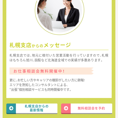
札幌支店
メッセージ
からの
札幌支店では、地元に根付いた営業活動を行っていますので、札幌
はもちろん旭川、函館など北海道全域での実績が多数あります。
お仕事相談会無料開催中！
更に、お忙しい方やキャリアの棚卸がしたい方に朗報!
エリアを熟知したコンサルタントによる、
“出張”個別相談サービスも同時開催中です。
札幌支店からの
無料相談会を予約
最新情報