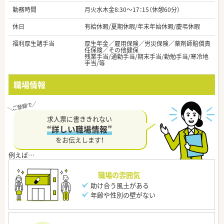
勤務時間
月火水木金8:30～17：15（休憩60分）
休日
有給休暇/夏期休暇/年末年始休暇/慶弔休暇
福利厚生諸手当
厚生年金／雇用保険／労災保険／薬剤師賠償責
任保険／その他健保
残業手当/通勤手当/期末手当/勤勉手当/寒冷地
手当/等
職場情報
求人票に書ききれない
“詳しい職場情報”
をお伝えします！
職場の雰囲気
助け合う風土がある
年齢や性別の壁がない