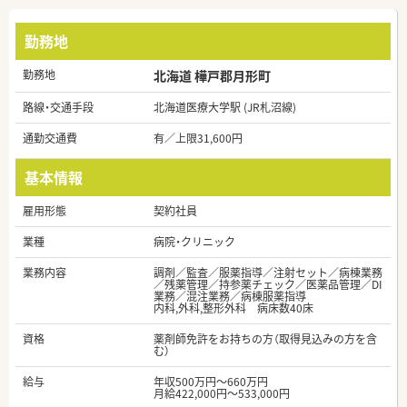
勤務地
勤務地
北海道 樺戸郡月形町
路線・交通手段
北海道医療大学駅 (JR札沼線)
通勤交通費
有／上限31,600円
基本情報
雇用形態
契約社員
業種
病院・クリニック
業務内容
調剤／監査／服薬指導／注射セット／病棟業務
／残薬管理／持参薬チェック／医薬品管理／DI
業務／混注業務／病棟服薬指導
内科,外科,整形外科 病床数40床
資格
薬剤師免許をお持ちの方（取得見込みの方を含
む）
給与
年収500万円～660万円
月給422,000円～533,000円