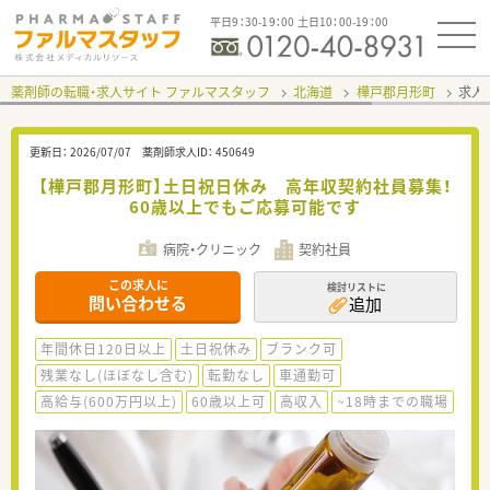
平日9：30-19：00 土日10：00-19：00
薬剤師の転職・求人サイト ファルマスタッフ
北海道
樺戸郡月形町
求人I
更新日：
2026/07/07
薬剤師求人ID：
450649
【樺戸郡月形町】土日祝日休み 高年収契約社員募集！
60歳以上でもご応募可能です
病院・クリニック
契約社員
この求人に
検討リストに
問い合わせる
追加
年間休日120日以上
土日祝休み
ブランク可
残業なし(ほぼなし含む)
転勤なし
車通勤可
高給与(600万円以上)
60歳以上可
高収入
~18時までの職場