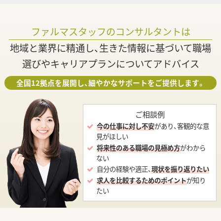
ファルマスタッフのコンサルタントは
地域と業界に精通し、生きた情報に基づいて職場
選びやキャリアプランについてアドバイス
全国12拠点を展開し、細やかなサポートをご提供します。
ご相談例
今の仕事に対し不安
があり、客観的な意
見がほしい
将来性のある職場の見極め方
がわから
ない
自分の経験や適正、
現状を振り返りたい
求人を比較するためのポイント
が知り
たい