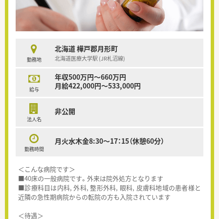
北海道 樺戸郡月形町
北海道医療大学駅 (JR札沼線)
勤務地
年収500万円～660万円
月給422,000円～533,000円
給与
非公開
法人名
月火水木金8:30～17：15（休憩60分）
勤務時間
＜こんな病院です＞
■40床の一般病院です。外来は院外処方となります
■診療科目は内科, 外科, 整形外科, 眼科, 皮膚科地域の患者様と
近隣の急性期病院からの転院の方も入院されています
＜待遇＞