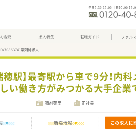
平日9：30-19：00 土日10：00-19：
人検索
求人特集
転職ガイド
ファル
ID：708637の薬剤師求人
瑞穂駅】最寄駅から車で9分！内
しい働き方がみつかる大手企業
調剤薬局
正社員
報
職場情報
この求人に