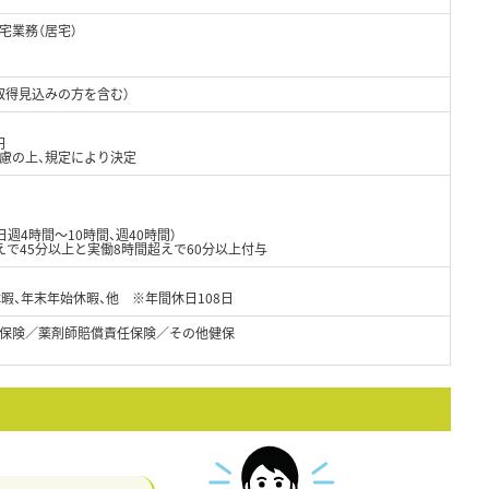
宅業務（居宅）
日
取得見込みの方を含む）
円
考慮の上、規定により決定
週4時間～10時間、週40時間）
で45分以上と実働8時間超えで60分以上付与
休暇、年末年始休暇、他 ※年間休日108日
保険／薬剤師賠償責任保険／その他健保