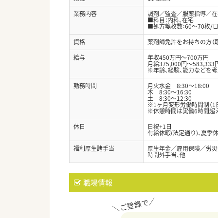
業務内容
調剤／監査／服薬指導／在
■科目：内科、在宅
■処方箋枚数：60～70枚/
資格
薬剤師免許をお持ちの方（
給与
年収450万円～700万円
月給375,000円～583,333
※年齢、経験、能力などを
勤務時間
月火水金 8:30～18:00
木 8:30～16:30
土 8:30～12:30
※1ヶ月変形労働時間制（1日
※休憩時間は実働6時間超え
休日
日祝+1日
有給休暇(法定通り)、夏季
福利厚生諸手当
厚生年金／雇用保険／労災
時間外手当、他
職場情報