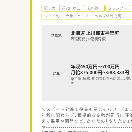
駅チカ
週32h以上
未経験可
ブランク可
シフト制
大手チェーン
ヘルプ体制充実
一
北海道 上川郡東神楽町
勤務地
西瑞穂駅 (JR富良野線)
年収450万円～700万円
月給375,000円～583,333円
給与
※年齢、経験、能力などを考慮の上、規
定
＼スピード昇進で役員も夢じゃない／（エ
年齢に関わらず、積極的な姿勢が正当に評
えて採用や開発など、あなたの「やりたい」
＊----------------------------------------