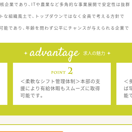
核企業であり、ITや農業など多角的な事業展開で安定性は抜群
トな組織風土で、トップダウンではなく全員で考える方針で
可能であり、年齢を問わず公平にチャンスが与えられる企業で
advantage
求人の魅力
＜柔軟なシフト管理体制＞本部の支
＜
援により有給休暇もスムーズに取得
ば
可能です。
能