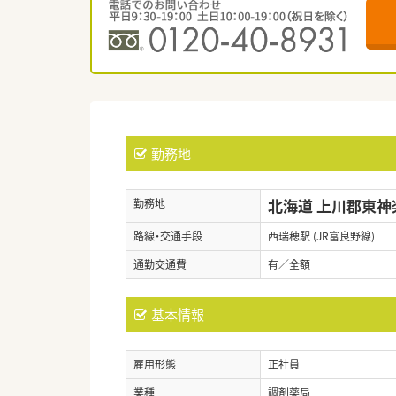
勤務地
北海道 上川郡東神
勤務地
路線・交通手段
西瑞穂駅 (JR富良野線)
通勤交通費
有／全額
基本情報
雇用形態
正社員
業種
調剤薬局