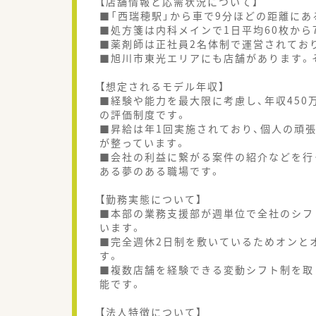
【店舗情報と応需状況について】
■「西瑞穂駅」から車で9分ほどの距離にあ
■処方箋は内科メインで1日平均60枚から
■薬剤師は正社員2名体制で運営されてお
■旭川市東光エリアにも店舗があります。
【想定されるモデル年収】
■経験や能力を最大限に考慮し、年収450
の評価制度です。
■昇給は年1回実施されており、個人の頑
が整っています。
■会社の利益に繋がる案件の紹介などを行
ある夢のある職場です。
【勤務実態について】
■本部の業務支援部が週単位で全社のシフ
います。
■完全週休2日制を敷いているためオンと
す。
■複数店舗を経験できる変動シフト制を取
能です。
【法人特徴について】