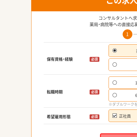
この求
コンサルタントへ求
薬局・病院等への直接応
1
保有資格・経験
必須
転職時期
必須
※ダブルワーク
正社員
希望雇用形態
必須