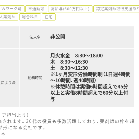
Ｗワーク可
車通勤可
高給与(600万円以上)
認定薬剤師取得支援あ
人薬剤師
総合科目
在宅
非公開
法人名
月火水金 8:30～18:00
木 8:30～16:30
土 8:30～12:30
※1ヶ月変形労働時間制（1日週4時間
勤務時間
～10時間、週40時間）
定により決
※休憩時間は実働6時間超えで45分
以上と実働8時間超えで60分以上付
与
リア担当より）
価されます。30代の役員も多数活躍しており、薬剤師の枠を超
が形になる会社です。
--＊