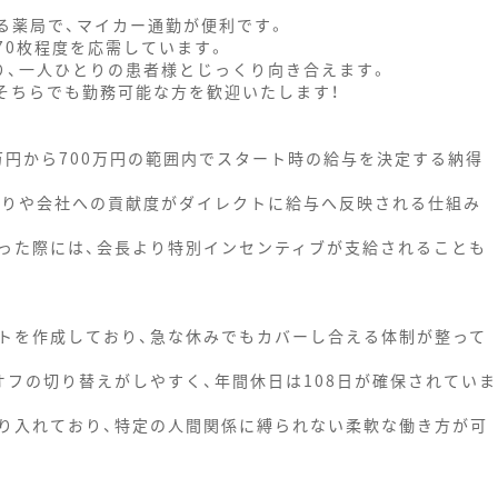
る薬局で、マイカー通勤が便利です。
70枚程度を応需しています。
り、一人ひとりの患者様とじっくり向き合えます。
そちらでも勤務可能な方を歓迎いたします！
万円から700万円の範囲内でスタート時の給与を決定する納得
張りや会社への貢献度がダイレクトに給与へ反映される仕組み
った際には、会長より特別インセンティブが支給されることも
トを作成しており、急な休みでもカバーし合える体制が整って
オフの切り替えがしやすく、年間休日は108日が確保されていま
り入れており、特定の人間関係に縛られない柔軟な働き方が可