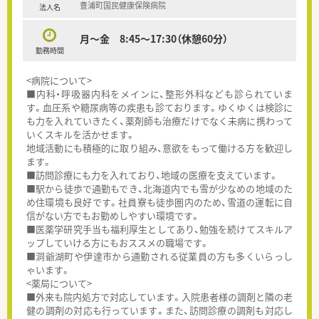
豊浦町国民健康保険病院
法人名
月～金 8:45～17:30（休憩60分）
勤務時間
<病院について>
■内科・呼吸器内科をメインに、整形外科なども診られていま
す。血圧系や糖尿病等の疾患も診ております。ゆくゆくは検診に
も力を入れていきたく、薬剤師も治療だけでなく未病に携わって
いくスキルを活かせます。
地域活動にも積極的に取り組み、意欲をもって働ける方を歓迎し
ます。
■訪問診療にも力を入れており、地域の医療を支えています。
■駅から徒歩で通勤もでき、北海道内でも雪が少なめの地域のた
め住環境も良好です。社員寮も徒歩圏内のため、雪道の運転に自
信がない方でもお勤めしやすい環境です。
■医薬学研究手当も福利厚生としてあり、勉強を続けてスキルア
ップしていける方にもおススメの職場です。
■洞爺湖町や伊達市から通勤される従業員の方も多くいらっし
ゃいます。
<薬局について>
■外来も院内処方で対応しています。入院患者様の調剤と隣の老
健の調剤の対応も行っています。また、訪問診療の調剤も対応し