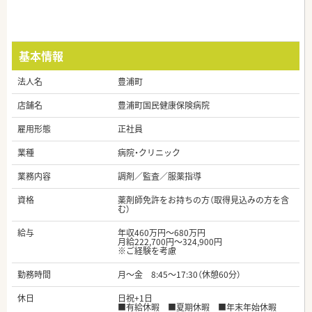
基本情報
法人名
豊浦町
店舗名
豊浦町国民健康保険病院
雇用形態
正社員
業種
病院・クリニック
業務内容
調剤／監査／服薬指導
資格
薬剤師免許をお持ちの方（取得見込みの方を含
む）
給与
年収460万円～680万円
月給222,700円～324,900円
※ご経験を考慮
勤務時間
月～金 8:45～17:30（休憩60分）
休日
日祝+1日
■有給休暇 ■夏期休暇 ■年末年始休暇