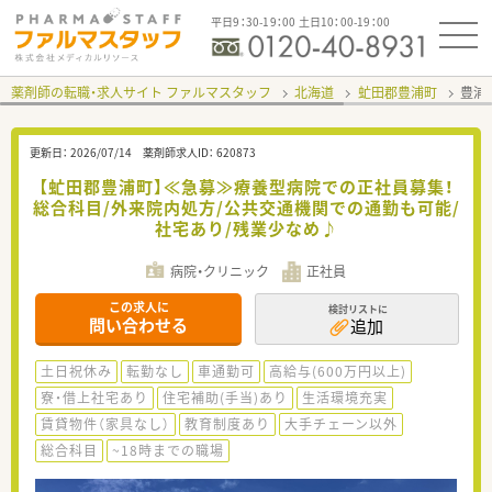
平日9：30-19：00 土日10：00-19：00
薬剤師の転職・求人サイト ファルマスタッフ
北海道
虻田郡豊浦町
豊浦
更新日：
2026/07/14
薬剤師求人ID：
620873
【虻田郡豊浦町】≪急募≫療養型病院での正社員募集！
総合科目/外来院内処方/公共交通機関での通勤も可能/
社宅あり/残業少なめ♪
病院・クリニック
正社員
この求人に
検討リストに
問い合わせる
追加
土日祝休み
転勤なし
車通勤可
高給与(600万円以上)
寮・借上社宅あり
住宅補助(手当)あり
生活環境充実
賃貸物件（家具なし）
教育制度あり
大手チェーン以外
総合科目
~18時までの職場