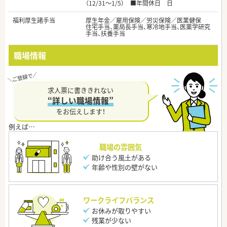
（12/31～1/5） ■年間休日 日
福利厚生諸手当
厚生年金／雇用保険／労災保険／医業健保
住宅手当、薬局長手当、寒冷地手当、医薬学研究
手当、扶養手当
職場情報
求人票に書ききれない
“詳しい職場情報”
をお伝えします！
職場の雰囲気
助け合う風土がある
年齢や性別の壁がない
ワークライフバランス
お休みが取りやすい
残業が少ない