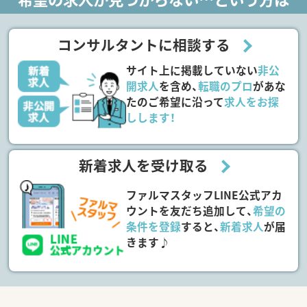
コンサルタントに相談する
サイト上に掲載していない
非公
開求人
を含め、
転職のプロ
があな
たのご希望に沿って
求人をお探
しします！
新着求人を受け取る
ファルマスタッフLINE公式アカ
ウントを友だち追加して、
希望の
条件を登録
すると、
新着求人
が届
きます♪