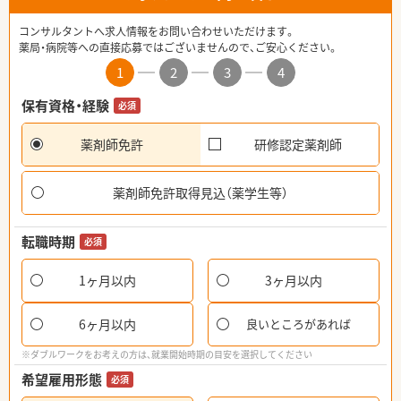
コンサルタントへ求人情報をお問い合わせいただけます。
薬局・病院等への直接応募ではございませんので、ご安心ください。
1
2
3
4
保有資格・経験
必須
薬剤師免許
研修認定薬剤師
薬剤師免許取得見込（薬学生等）
転職時期
必須
1ヶ月以内
3ヶ月以内
6ヶ月以内
良いところがあれば
※ダブルワークをお考えの方は、就業開始時期の目安を選択してください
希望雇用形態
必須