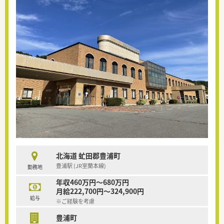
北海道 虻田郡豊浦町
豊浦駅 (JR室蘭本線)
勤務地
年収460万円～680万円
月給222,700円～324,900円
給与
※ご経験を考慮
豊浦町