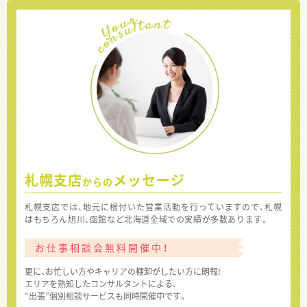
札幌支店
メッセージ
からの
札幌支店では、地元に根付いた営業活動を行っていますので、札幌
はもちろん旭川、函館など北海道全域での実績が多数あります。
お仕事相談会無料開催中！
更に、お忙しい方やキャリアの棚卸がしたい方に朗報!
エリアを熟知したコンサルタントによる、
“出張”個別相談サービスも同時開催中です。