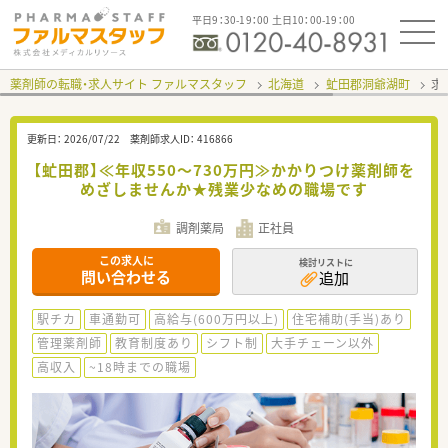
平日9：30-19：00 土日10：00-19：00
薬剤師の転職・求人サイト ファルマスタッフ
北海道
虻田郡洞爺湖町
求
更新日：
2026/07/22
薬剤師求人ID：
416866
【虻田郡】≪年収550～730万円≫かかりつけ薬剤師を
めざしませんか★残業少なめの職場です
調剤薬局
正社員
この求人に
検討リストに
問い合わせる
追加
駅チカ
車通勤可
高給与(600万円以上)
住宅補助(手当)あり
管理薬剤師
教育制度あり
シフト制
大手チェーン以外
高収入
~18時までの職場