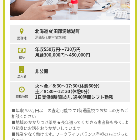
北海道 虻田郡洞爺湖町
洞爺駅 (JR室蘭本線)
勤務地
年収550万円～730万円
月給300,000円～450,000円
給与
非公開
法人名
火～金／8:30～17:30（休憩60分）
土／8：30～12：30（休憩0分）
勤務時間
1日実働8時間以内、週40時間シフト勤務
■年収700万円以上の査定可能です！待遇重視でお探しの方もご
相談ください
■地域のかかりつけ薬局★長年通ってくださる患者様も多く、よ
り親身にお話をおうかがいしています
■残業少なく働けます。ワークライフバランス重視の方にぴった
りです