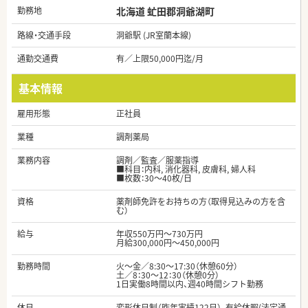
勤務地
北海道 虻田郡洞爺湖町
路線・交通手段
洞爺駅 (JR室蘭本線)
通勤交通費
有／上限50,000円迄/月
基本情報
雇用形態
正社員
業種
調剤薬局
業務内容
調剤／監査／服薬指導
■科目：内科, 消化器科, 皮膚科, 婦人科
■枚数：30～40枚/日
資格
薬剤師免許をお持ちの方（取得見込みの方を含
む）
給与
年収550万円～730万円
月給300,000円～450,000円
勤務時間
火～金／8:30～17:30（休憩60分）
土／8：30～12：30（休憩0分）
1日実働8時間以内、週40時間シフト勤務
休日
変形休日制（昨年実績122日）、有給休暇(法定通