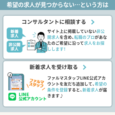
希望の求人が見つからない…という方は
コンサルタントに相談する
サイト上に掲載していない
非公
開求人
を含め、
転職のプロ
があな
たのご希望に沿って
求人をお探
しします！
新着求人を受け取る
ファルマスタッフLINE公式アカ
ウントを友だち追加して、
希望の
条件を登録
すると、
新着求人
が届
きます♪