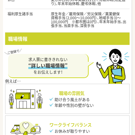
り)、年末年始休暇、慶弔休暇、他
福利厚生諸手当
厚生年金／雇用保険／労災保険／薬業健保
資格手当（2,000～10,000円）、地域手当（0～
100,000円 ※都市圏は0円）、年末年始手当、出
張手当、当直手当、深夜手当
職場情報
求人票に書ききれない
“詳しい職場情報”
をお伝えします！
職場の雰囲気
助け合う風土がある
年齢や性別の壁がない
ワークライフバランス
お休みが取りやすい