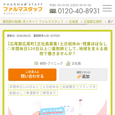
平日9：30-19：00 土日10：00-19：00
薬剤師の転職・求人サイト ファルマスタッフ
北海道
広尾郡広尾町
求人I
更新日：
2026/06/22
薬剤師求人ID：
637920
【広尾郡広尾町】正社員募集！土日祝休み・残業ほぼなし
◇年間休日120日以上◎薬剤師として、地域を支える病
院で働きませんか？
病院・クリニック
正社員
この求人に
検討リストに
問い合わせる
追加
年間休日120日以上
土日祝休み
未経験可
ブランク可
転勤なし
車通勤可
積雪あり