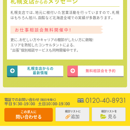
札幌支店
メッセージ
からの
札幌支店では、地元に根付いた営業活動を行っていますので、札幌
はもちろん旭川、函館など北海道全域での実績が多数あります。
お仕事相談会無料開催中！
更に、お忙しい方やキャリアの棚卸がしたい方に朗報!
エリアを熟知したコンサルタントによる、
“出張”個別相談サービスも同時開催中です。
札幌支店からの
無料相談会を予約
最新情報
この求人に
検討リストに
検討リストを
追加
見る
問い合わせる