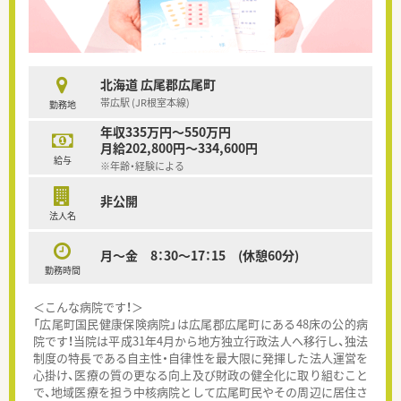
北海道 広尾郡広尾町
帯広駅 (JR根室本線)
勤務地
年収335万円～550万円
月給202,800円～334,600円
給与
※年齢・経験による
非公開
法人名
月～金 8：30～17：15 (休憩60分)
勤務時間
＜こんな病院です！＞
「広尾町国民健康保険病院」は広尾郡広尾町にある48床の公的病
院です！当院は平成31年4月から地方独立行政法人へ移行し、独法
制度の特長である自主性・自律性を最大限に発揮した法人運営を
心掛け、医療の質の更なる向上及び財政の健全化に取り組むこと
で、地域医療を担う中核病院として広尾町民やその周辺に居住さ