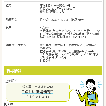
給与
年収335万円～550万円
月給202,800円～334,600円
※年齢・経験による
勤務時間
月～金 8：30～17：15 (休憩60分)
休日
4週8休
有給休暇・年末年始（12/30～1/4）・年間休日122
日・【病気休暇】90日を越えない範囲 【特別休暇】
結婚、忌引き、夏期休暇3日（6～11月）
福利厚生諸手当
厚生年金／協会健保／雇用保険／労災保険／そ
の他健保
住宅手当（最大21,000円）、通勤手当（5km以
上）、扶養手当(一人につき6,500円～15,000円)、
寒冷地手当（11～3月:
8,800~）
職場情報
求人票に書ききれない
“詳しい職場情報”
をお伝えします！