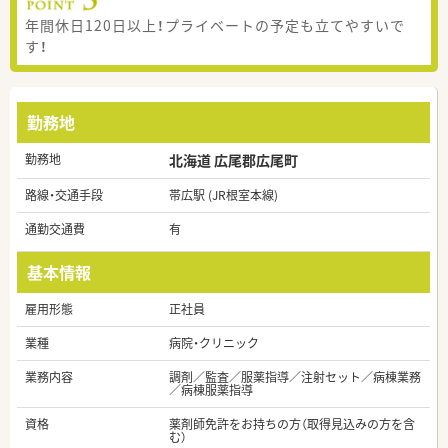
年間休日120日以上！プライベートの予定も立てやすいで
す！
勤務地
勤務地
北海道 広尾郡広尾町
路線・交通手段
帯広駅 (JR根室本線)
通勤交通費
有
基本情報
雇用形態
正社員
業種
病院・クリニック
業務内容
調剤／監査／服薬指導／注射セット／病棟業務
／病棟服薬指導
資格
薬剤師免許をお持ちの方（取得見込みの方を含
む）