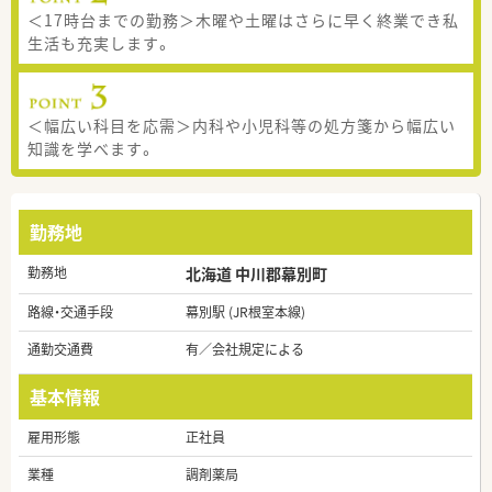
＜17時台までの勤務＞木曜や土曜はさらに早く終業でき私
生活も充実します。
＜幅広い科目を応需＞内科や小児科等の処方箋から幅広い
知識を学べます。
勤務地
勤務地
北海道 中川郡幕別町
路線・交通手段
幕別駅 (JR根室本線)
通勤交通費
有／会社規定による
基本情報
雇用形態
正社員
業種
調剤薬局