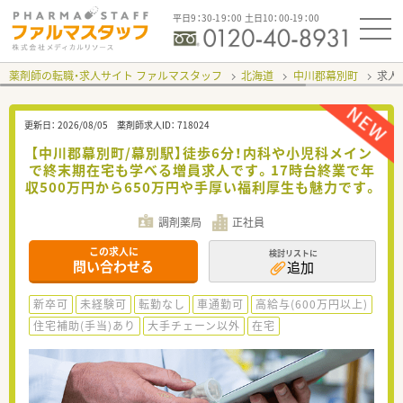
平日9：30-19：00 土日10：00-19：00
薬剤師の転職・求人サイト ファルマスタッフ
北海道
中川郡幕別町
求人I
更新日：
2026/08/05
薬剤師求人ID：
718024
【中川郡幕別町/幕別駅】徒歩6分！内科や小児科メイン
で終末期在宅も学べる増員求人です。17時台終業で年
収500万円から650万円や手厚い福利厚生も魅力です。
調剤薬局
正社員
この求人に
検討リストに
問い合わせる
追加
新卒可
未経験可
転勤なし
車通勤可
高給与(600万円以上)
住宅補助(手当)あり
大手チェーン以外
在宅