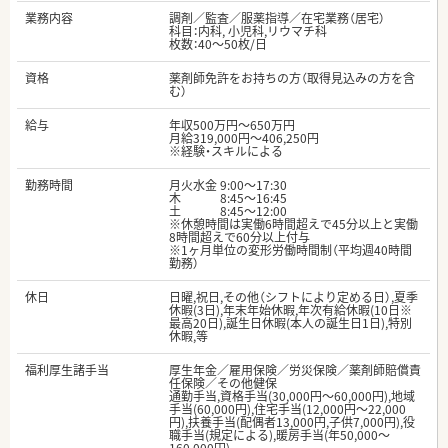
業務内容
調剤／監査／服薬指導／在宅業務（居宅）
科目：内科, 小児科,リウマチ科
枚数：40～50枚/日
資格
薬剤師免許をお持ちの方（取得見込みの方を含
む）
給与
年収500万円～650万円
月給319,000円～406,250円
※経験・スキルによる
勤務時間
月火水金 9:00～17:30
木 8:45～16:45
土 8:45～12:00
※休憩時間は実働6時間超えで45分以上と実働
8時間超えで60分以上付与
※1ヶ月単位の変形労働時間制（平均週40時間
勤務）
休日
日曜,祝日,その他（シフトにより定める日）,夏季
休暇(3日),年末年始休暇,年次有給休暇(10日※
最高20日),誕生日休暇(本人の誕生日1日),特別
休暇,等
福利厚生諸手当
厚生年金／雇用保険／労災保険／薬剤師賠償責
任保険／その他健保
通勤手当,資格手当(30,000円～60,000円),地域
手当(60,000円),住宅手当(12,000円～22,000
円),扶養手当(配偶者13,000円,子供7,000円),役
職手当(規定による),暖房手当(年50,000～