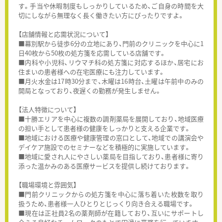
す。手当や休暇制度もしっかりしているため、ご自身の時間を大
切にしながら無理なく長く働きたい方にぴったりですよ。
【店舗情報と応需状況について】
■幕別駅から徒歩6分の立地にあり、門前のクリニックを中心に1
日40枚から50枚の処方箋を応需している店舗です。
■内科や小児科、リウマチ科の処方箋に対応するほか、居宅にお
住まいの患者様への在宅医療にも注力しています。
■月火水金は17時30分まで、木曜は16時台、土曜は午前中のみの
開局となっており、夜遅くの勤務が発生しません。
【法人特徴について】
■十勝エリアを中心に複数の調剤薬局を展開しており、地域医療
の担い手として患者様の健康をしっかりと支える企業です。
■地域における医療や健康管理の窓口として、地域での講演会や
デイケア施設でのセミナーなどを積極的に実施しています。
■地域に愛され人にやさしい薬局を目指しており、患者様に寄り
添った温かみのある医療サービスを提供し続けております。
【職場環境と雰囲気】
■門前クリニックからの処方箋を中心に落ち着いた枚数を取り
扱うため、患者様一人ひとりとじっくり向き合える職場です。
■現在は正社員2名の薬剤師が在籍しており、互いにサポートし