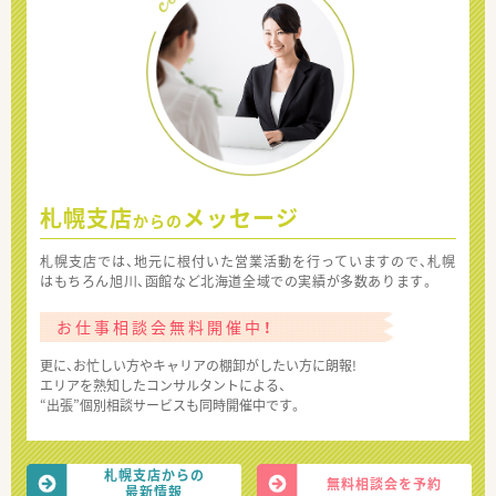
札幌支店
メッセージ
からの
札幌支店では、地元に根付いた営業活動を行っていますので、札幌
はもちろん旭川、函館など北海道全域での実績が多数あります。
お仕事相談会無料開催中！
更に、お忙しい方やキャリアの棚卸がしたい方に朗報!
エリアを熟知したコンサルタントによる、
“出張”個別相談サービスも同時開催中です。
札幌支店からの
無料相談会を予約
最新情報