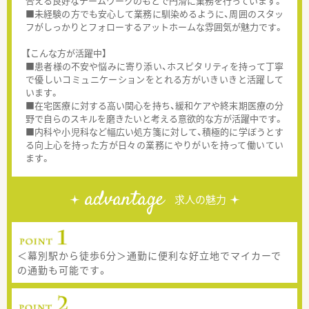
合える良好なチームワークのもとで円滑に業務を行っています。
■未経験の方でも安心して業務に馴染めるように、周囲のスタッ
フがしっかりとフォローするアットホームな雰囲気が魅力です。
【こんな方が活躍中】
■患者様の不安や悩みに寄り添い、ホスピタリティを持って丁寧
で優しいコミュニケーションをとれる方がいきいきと活躍して
います。
■在宅医療に対する高い関心を持ち、緩和ケアや終末期医療の分
野で自らのスキルを磨きたいと考える意欲的な方が活躍中です。
■内科や小児科など幅広い処方箋に対して、積極的に学ぼうとす
る向上心を持った方が日々の業務にやりがいを持って働いてい
ます。
advantage
求人の魅力
＜幕別駅から徒歩6分＞通勤に便利な好立地でマイカーで
の通勤も可能です。