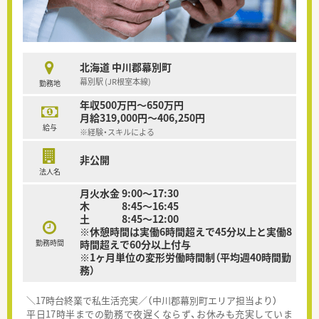
北海道 中川郡幕別町
幕別駅 (JR根室本線)
勤務地
年収500万円～650万円
月給319,000円～406,250円
給与
※経験・スキルによる
非公開
法人名
月火水金 9:00～17:30
木 8:45～16:45
土 8:45～12:00
※休憩時間は実働6時間超えで45分以上と実働8
勤務時間
時間超えで60分以上付与
※1ヶ月単位の変形労働時間制（平均週40時間勤
務）
＼17時台終業で私生活充実／（中川郡幕別町エリア担当より）
平日17時半までの勤務で夜遅くならず、お休みも充実していま