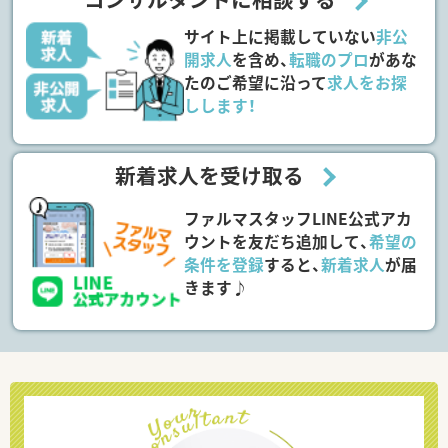
サイト上に掲載していない
非公
開求人
を含め、
転職のプロ
があな
たのご希望に沿って
求人をお探
しします！
新着求人を受け取る
ファルマスタッフLINE公式アカ
ウントを友だち追加して、
希望の
条件を登録
すると、
新着求人
が届
きます♪