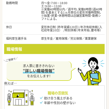
勤務時間
月～金：7:00－18:00
土：9:00－13:00
※実働40時間以内／週平均、実働8時間（週40時
間）を基本とする1ヵ月単位の変形労働時間制。
※始業・終業・休憩時間は店舗営業時間・勤務シ
フトによる。
休日
変形休日制 （昨年実績120日）/年次有給休暇（入
社初年度10日） /特別休暇（年末年始、慶弔等）
福利厚生諸手当
厚生年金／雇用保険／労災保険／薬業健保
職場情報
求人票に書ききれない
“詳しい職場情報”
をお伝えします！
職場の雰囲気
助け合う風土がある
年齢や性別の壁がない