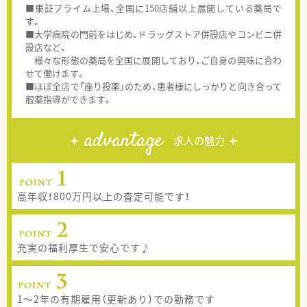
■東証プライム上場、全国に150店舗以上展開している薬局で
す。
■大学病院の門前をはじめ、ドラッグストア併設店やコンビニ併
設店など、
様々な形態の薬局を全国に展開しており、ご自身の興味に合わ
せて働けます。
■ほぼ全店で「座り投薬」のため、患者様にしっかりと向き合って
服薬指導ができます。
advantage
求人の魅力
高年収！800万円以上の査定可能です！
充実の福利厚生で安心です♪
1～2年の有期雇用（更新あり）での勤務です