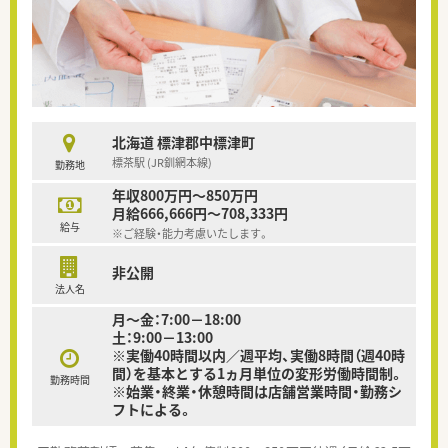
北海道 標津郡中標津町
標茶駅 (JR釧網本線)
勤務地
年収800万円～850万円
月給666,666円～708,333円
給与
※ご経験・能力考慮いたします。
非公開
法人名
月～金：7:00－18:00
土：9:00－13:00
※実働40時間以内／週平均、実働8時間（週40時
間）を基本とする1ヵ月単位の変形労働時間制。
勤務時間
※始業・終業・休憩時間は店舗営業時間・勤務シ
フトによる。