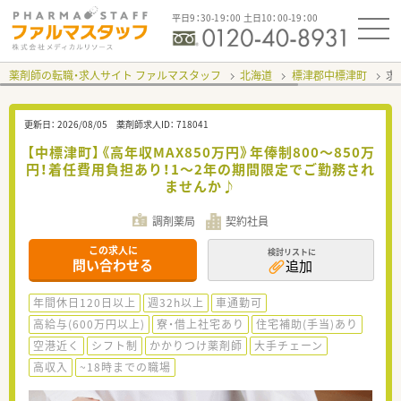
平日9：30-19：00 土日10：00-19：00
薬剤師の転職・求人サイト ファルマスタッフ
北海道
標津郡中標津町
求
更新日：
2026/08/05
薬剤師求人ID：
718041
【中標津町】《高年収MAX850万円》年俸制800～850万
円！着任費用負担あり！1～2年の期間限定でご勤務され
ませんか♪
調剤薬局
契約社員
この求人に
検討リストに
問い合わせる
追加
年間休日120日以上
週32h以上
車通勤可
高給与(600万円以上)
寮・借上社宅あり
住宅補助(手当)あり
空港近く
シフト制
かかりつけ薬剤師
大手チェーン
高収入
~18時までの職場