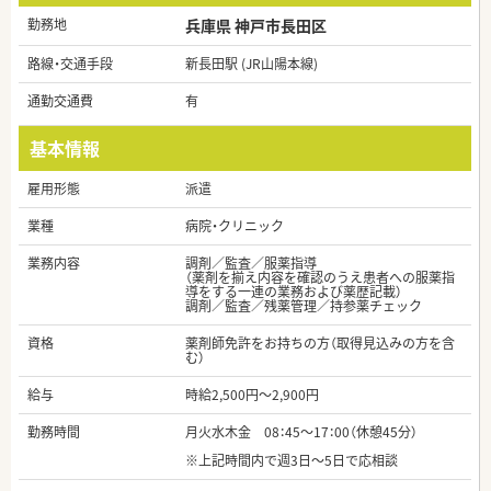
勤務地
兵庫県 神戸市長田区
路線・交通手段
新長田駅 (JR山陽本線)
通勤交通費
有
基本情報
雇用形態
派遣
業種
病院・クリニック
業務内容
調剤／監査／服薬指導
（薬剤を揃え内容を確認のうえ患者への服薬指
導をする一連の業務および薬歴記載）
調剤／監査／残薬管理／持参薬チェック
資格
薬剤師免許をお持ちの方（取得見込みの方を含
む）
給与
時給2,500円～2,900円
勤務時間
月火水木金 08：45～17：00（休憩45分）
※上記時間内で週3日～5日で応相談