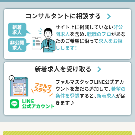
コンサルタントに相談する
サイト上に掲載していない
非公
開求人
を含め、
転職のプロ
があな
たのご希望に沿って
求人をお探
しします！
新着求人を受け取る
ファルマスタッフLINE公式アカ
ウントを友だち追加して、
希望の
条件を登録
すると、
新着求人
が届
きます♪