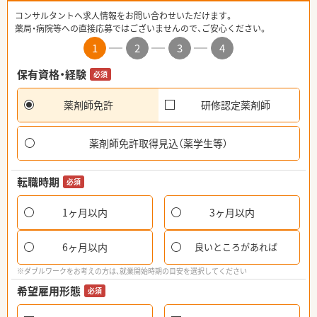
コンサルタントへ求人情報をお問い合わせいただけます。
薬局・病院等への直接応募ではございませんので、ご安心ください。
1
2
3
4
保有資格・経験
必須
薬剤師免許
研修認定薬剤師
薬剤師免許取得見込（薬学生等）
転職時期
必須
1ヶ月以内
3ヶ月以内
6ヶ月以内
良いところがあれば
※ダブルワークをお考えの方は、就業開始時期の目安を選択してください
希望雇用形態
必須