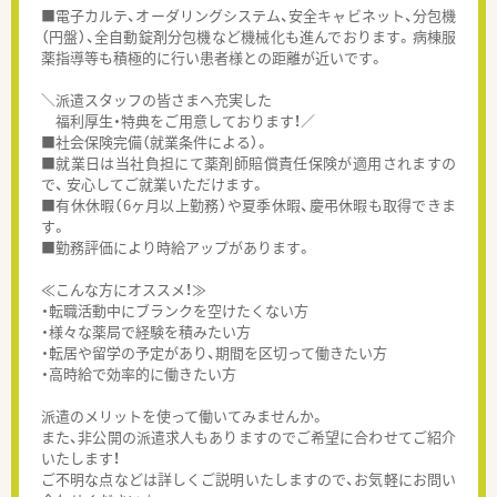
■電子カルテ、オーダリングシステム、安全キャビネット、分包機
（円盤）、全自動錠剤分包機など機械化も進んでおります。病棟服
薬指導等も積極的に行い患者様との距離が近いです。
＼派遣スタッフの皆さまへ充実した
福利厚生・特典をご用意しております！／
■社会保険完備（就業条件による）。
■就業日は当社負担にて薬剤師賠償責任保険が適用されますの
で、 安心してご就業いただけます。
■有休休暇（6ヶ月以上勤務）や夏季休暇、慶弔休暇も取得できま
す。
■勤務評価により時給アップがあります。
≪こんな方にオススメ！≫
・転職活動中にブランクを空けたくない方
・様々な薬局で経験を積みたい方
・転居や留学の予定があり、期間を区切って働きたい方
・高時給で効率的に働きたい方
派遣のメリットを使って働いてみませんか。
また、非公開の派遣求人もありますのでご希望に合わせてご紹介
いたします！
ご不明な点などは詳しくご説明いたしますので、お気軽にお問い