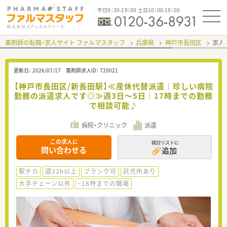
平日9：30-19：00 土日10：00-19：00
薬剤師の転職・求人サイト ファルマスタッフ
兵庫県
神戸市長田区
求人I
更新日：
2026/07/17
薬剤師求人ID：
720021
【神戸市長田区/新長田駅】≪産休代替派遣｜珍しい病院
勤務の派遣求人です◎≫週3日～5日｜17時までの勤務
で相談可能♪
病院・クリニック
派遣
この求人に
検討リストに
問い合わせる
追加
駅チカ
週32h以上
ブランク可
託児所あり
大手チェーン以外
~18時までの職場