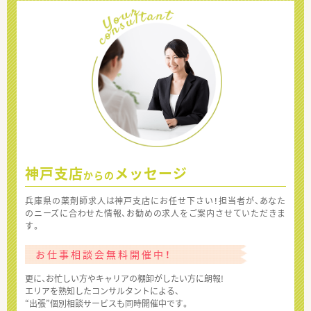
神戸支店
メッセージ
からの
兵庫県の薬剤師求人は神戸支店にお任せ下さい！担当者が、あなた
のニーズに合わせた情報、お勧めの求人をご案内させていただきま
す。
お仕事相談会無料開催中！
更に、お忙しい方やキャリアの棚卸がしたい方に朗報!
エリアを熟知したコンサルタントによる、
“出張”個別相談サービスも同時開催中です。