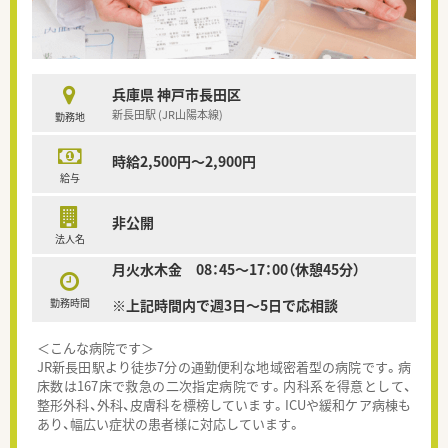
兵庫県 神戸市長田区
新長田駅 (JR山陽本線)
勤務地
時給2,500円～2,900円
給与
非公開
法人名
月火水木金 08：45～17：00（休憩45分）
勤務時間
※上記時間内で週3日～5日で応相談
＜こんな病院です＞
JR新長田駅より徒歩7分の通勤便利な地域密着型の病院です。病
床数は167床で救急の二次指定病院です。内科系を得意として、
整形外科、外科、皮膚科を標榜しています。ICUや緩和ケア病棟も
あり、幅広い症状の患者様に対応しています。