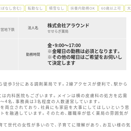
ほぼなし含む)
転勤なし
積雪なし
扶養内勤務OK
60歳以上可
大
株式会社アラウンド
法人名
市営地下鉄
せせらぎ薬局
金・9:00～17:00
※金曜日の勤務は必須となります。
勤務時間
※その他の曜日はご希望をお伺いし
て決定します
ら徒歩3分にある調剤薬局です。2線アクセスが便利で、駅から
には内科医院もございます。メインは横の皮膚科の処方を応需
は3～4名、事務員は3名程度の人数運営しています。
てを両立されており、社員にも家庭を大事にしてほしいという思
フトを融通しています。そのため、離職率が低く薬局の雰囲気が
子育て世代の女性が多いので、子育てに理解があり、お互い様の気