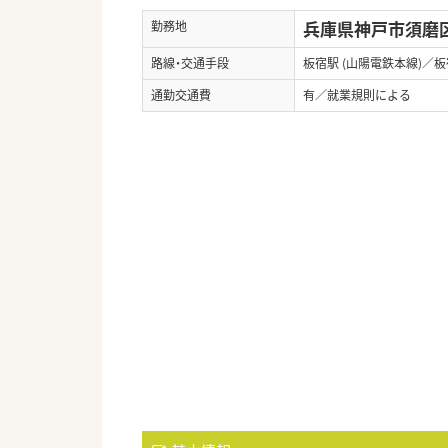
兵庫県神戸市須磨区
勤務地
路線・交通手段
板宿駅 (山陽電鉄本線)／板
通勤交通費
有／就業規則による