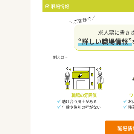
職場情報
求人票に書き
“詳しい職場情報”
職場の雰囲気
ワ
助け合う風土がある
お
年齢や性別の壁がない
残
職場情