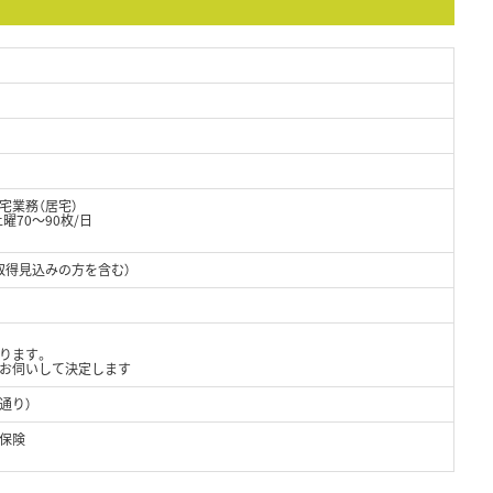
宅業務（居宅）
土曜70～90枚/日
取得見込みの方を含む）
ります。
お伺いして決定します
通り）
保険