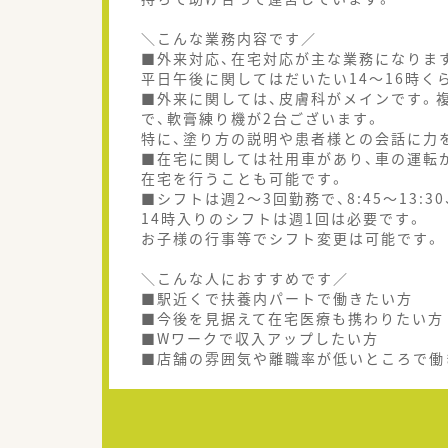
＼こんな業務内容です／
■外来対応、在宅対応が主な業務になりま
平日午後に関してはだいたい14～16時く
■外来に関しては、皮膚科がメインです。
で、軟膏練り機が2台ございます。
特に、塗り方の説明や患者様との会話に力
■在宅に関しては社用車があり、車の運転
在宅を行うことも可能です。
■シフトは週2～3回勤務で、8:45～13:3
14時入りのシフトは週1回は必要です。
お子様の行事等でシフト変更は可能です。
＼こんな人におすすめです／
■駅近くで扶養内パートで働きたい方
■今後を見据えて在宅医療も携わりたい方
■Wワークで収入アップしたい方
■店舗の雰囲気や離職率が低いところで働