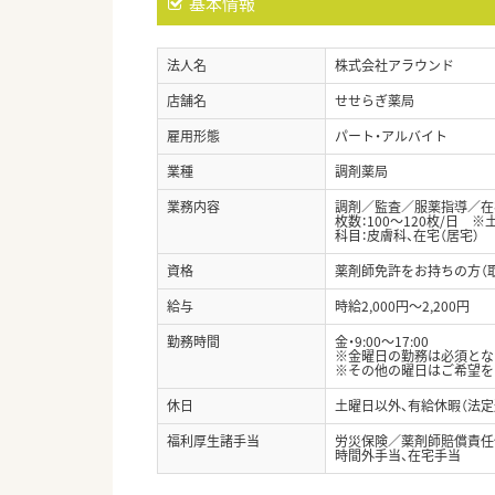
基本情報
法人名
株式会社アラウンド
店舗名
せせらぎ薬局
雇用形態
パート・アルバイト
業種
調剤薬局
業務内容
調剤／監査／服薬指導／在
枚数：100～120枚/日 ※
科目：皮膚科、在宅（居宅）
資格
薬剤師免許をお持ちの方（
給与
時給2,000円～2,200円
勤務時間
金・9:00～17:00
※金曜日の勤務は必須とな
※その他の曜日はご希望を
休日
土曜日以外、有給休暇（法定
福利厚生諸手当
労災保険／薬剤師賠償責任
時間外手当、在宅手当