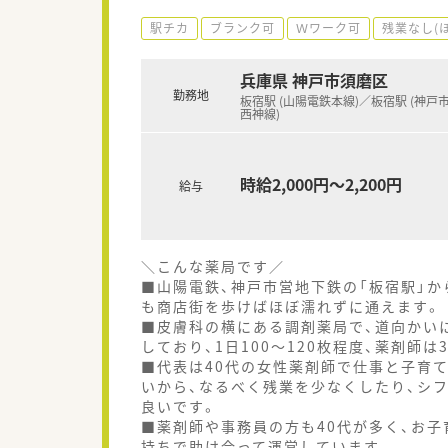
駅チカ
ブランク可
Ｗワーク可
残業なし(
兵庫県 神戸市須磨区
勤務地
板宿駅 (山陽電鉄本線)／板宿駅 (神戸
西神線)
時給2,000円～2,200円
給与
＼こんな薬局です／
■山陽電鉄、神戸市営地下鉄の「板宿駅」か
も商店街を歩けばほぼ濡れずに通えます。
■皮膚科の横にある調剤薬局で、道向かい
しており、1日100～120枚程度、薬剤師
■代表は40代の女性薬剤師で仕事と子育
いから、なるべく残業を少なくしたり、シ
良いです。
■薬剤師や事務員の方も40代が多く、お
持ちで助け合って運営しています。