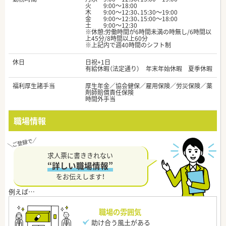
火 9:00～18:00
木 9:00～12:30、15:30～19:00
金 9:00～12:30、15:00～18:00
土 9:00～12:30
※休憩:労働時間が6時間未満の時無し/6時間以
上45分/8時間以上60分
※上記内で週40時間のシフト制
休日
日祝+1日
有給休暇（法定通り） 年末年始休暇 夏季休暇
福利厚生諸手当
厚生年金／協会健保／雇用保険／労災保険／薬
剤師賠償責任保険
時間外手当
職場情報
求人票に書ききれない
“詳しい職場情報”
をお伝えします！
職場の雰囲気
助け合う風土がある