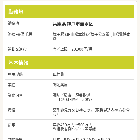
勤務地
勤務地
兵庫県 神戸市垂水区
路線・交通手段
舞子駅 (JR山陽本線)／舞子公園駅 (山陽電鉄本
線)
通勤交通費
有／上限 20,000円/月
基本情報
雇用形態
正社員
業種
調剤薬局
業務内容
調剤／監査／服薬指導
目：内科・眼科 50枚/日
資格
薬剤師免許をお持ちの方（取得見込みの方を含
む）
給与
年収430万円～500万円
※経験者例・スキル等考慮
勤務時間
月水 9:00～12:30、15:00～19:00