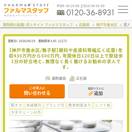
平日9：30-19：00 土日10：00-19：00
薬剤師の転職・求人サイト ファルマスタッフ
兵庫県
神戸市垂水区
求人I
更新日：
2026/06/19
薬剤師求人ID：
21272
【神戸市垂水区/舞子駅】眼科や皮膚科等幅広く応需！年
収430万円から500万円、年間休日120日以上で駅徒歩
1分の好立地と、無理なく長く働けるお勧めの求人で
す。
調剤薬局
正社員
この求人に
検討リストに
問い合わせる
追加
駅チカ
未経験可
ブランク可
教育制度あり
シフト制
大手チェーン以外