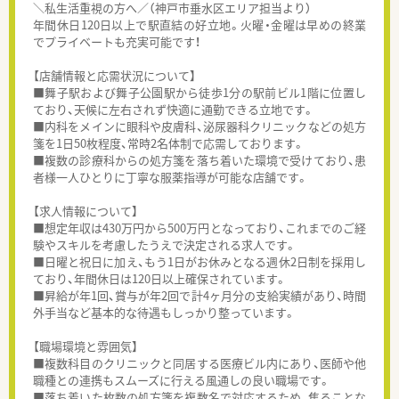
＼私生活重視の方へ／（神戸市垂水区エリア担当より）
年間休日120日以上で駅直結の好立地。火曜・金曜は早めの終業
でプライベートも充実可能です！
【店舗情報と応需状況について】
■舞子駅および舞子公園駅から徒歩1分の駅前ビル1階に位置し
ており、天候に左右されず快適に通勤できる立地です。
■内科をメインに眼科や皮膚科、泌尿器科クリニックなどの処方
箋を1日50枚程度、常時2名体制で応需しております。
■複数の診療科からの処方箋を落ち着いた環境で受けており、患
者様一人ひとりに丁寧な服薬指導が可能な店舗です。
【求人情報について】
■想定年収は430万円から500万円となっており、これまでのご経
験やスキルを考慮したうえで決定される求人です。
■日曜と祝日に加え、もう1日がお休みとなる週休2日制を採用し
ており、年間休日は120日以上確保されています。
■昇給が年1回、賞与が年2回で計4ヶ月分の支給実績があり、時間
外手当など基本的な待遇もしっかり整っています。
【職場環境と雰囲気】
■複数科目のクリニックと同居する医療ビル内にあり、医師や他
職種との連携もスムーズに行える風通しの良い職場です。
■落ち着いた枚数の処方箋を複数名で対応するため、焦ることな