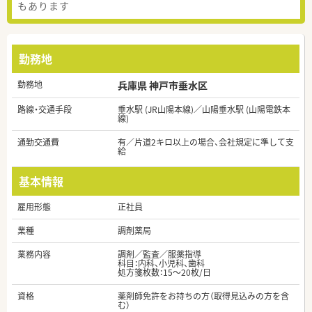
もあります
勤務地
勤務地
兵庫県 神戸市垂水区
路線・交通手段
垂水駅 (JR山陽本線)／山陽垂水駅 (山陽電鉄本
線)
通勤交通費
有／片道2キロ以上の場合、会社規定に準して支
給
基本情報
雇用形態
正社員
業種
調剤薬局
業務内容
調剤／監査／服薬指導
科目：内科、小児科、歯科
処方箋枚数：15～20枚/日
資格
薬剤師免許をお持ちの方（取得見込みの方を含
む）