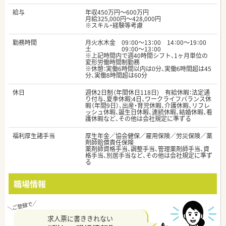
給与
年収450万円～600万円
月給325,000円～428,000円
※スキル・経験等考慮
勤務時間
月火水木金 09：00〜13：00 14：00〜19：00
土 09：00〜13：00
※上記時間内で週40時間シフト、1ヶ月単位の
変形労働時間制勤務
※休憩：実働6時間以内は0分、実働6時間超は45
分、実働8時間超は60分
休日
週休2日制（年間休日118日) 有給休暇：法定通
り付与、夏季休暇:4日、ワークライフバランス休
暇（年間9日）、出産・育児休暇、介護休暇、リフレ
ッシュ休暇、誕生日休暇、連続休暇、結婚休暇、看
護休暇など、その他は会社規定に準ずる
福利厚生諸手当
厚生年金／協会健保／雇用保険／労災保険／薬
剤師賠償責任保険
薬剤師資格手当、調整手当、管理薬剤師手当、資
格手当、別居手当など、その他は会社規定に準ず
る
職場情報
求人票に書ききれない