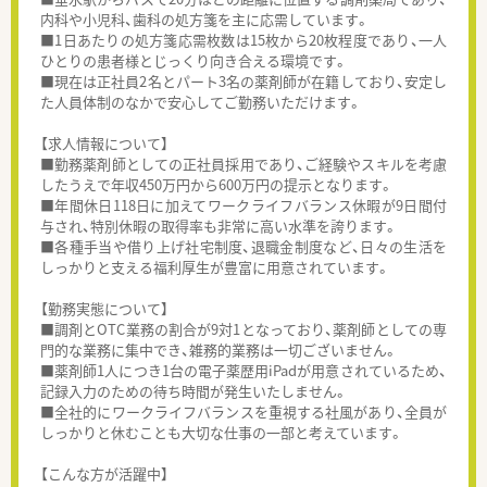
内科や小児科、歯科の処方箋を主に応需しています。
■1日あたりの処方箋応需枚数は15枚から20枚程度であり、一人
ひとりの患者様とじっくり向き合える環境です。
■現在は正社員2名とパート3名の薬剤師が在籍しており、安定し
た人員体制のなかで安心してご勤務いただけます。
【求人情報について】
■勤務薬剤師としての正社員採用であり、ご経験やスキルを考慮
したうえで年収450万円から600万円の提示となります。
■年間休日118日に加えてワークライフバランス休暇が9日間付
与され、特別休暇の取得率も非常に高い水準を誇ります。
■各種手当や借り上げ社宅制度、退職金制度など、日々の生活を
しっかりと支える福利厚生が豊富に用意されています。
【勤務実態について】
■調剤とOTC業務の割合が9対1となっており、薬剤師としての専
門的な業務に集中でき、雑務的業務は一切ございません。
■薬剤師1人につき1台の電子薬歴用iPadが用意されているため、
記録入力のための待ち時間が発生いたしません。
■全社的にワークライフバランスを重視する社風があり、全員が
しっかりと休むことも大切な仕事の一部と考えています。
【こんな方が活躍中】