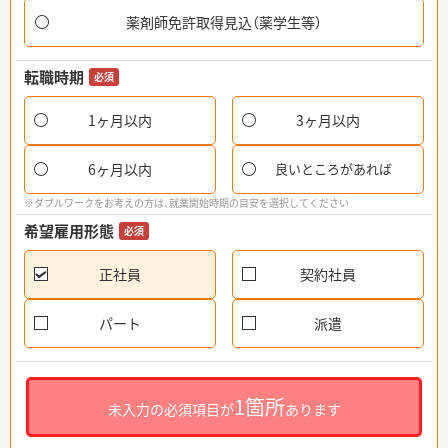
薬剤師免許取得見込（薬学生等）
転職時期
必須
1ヶ月以内
3ヶ月以内
6ヶ月以内
良いところがあれば
※ダブルワークをお考えの方は、就業開始時期の目安を選択してください
希望雇用形態
必須
正社員
契約社員
パート
派遣
1箇所
未入力の必須項目が
あります