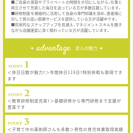
■ご自身の家庭やプライベートの時間を大切にしながら、仕事と
両立させて充実した毎日を送っている方が多数在籍しています。
■研修制度を積極的に活用して自身の専門知識を深め、患者様に
対して質の高い医療サービスを提供している方が活躍中です。
■将来的なステップアップを見据え、マネジメントスキルを磨き
ながら店舗運営に深く関わっている方が活躍しています。
advantage
求人の魅力
＜休日日数が魅力！＞年間休日118日！特別休暇も取得でき
ます
＜教育研修制度充実！＞基礎研修から専門研修まで支援が
豊富です
＜子育て中の薬剤師さんも多数＞男性の育児休業取得実績