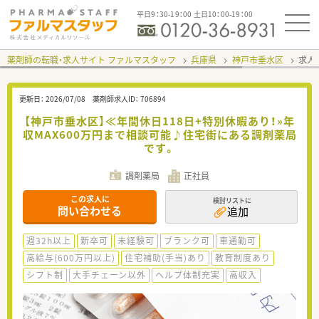
平日9：30-19：00 土日10：00-19：00
薬剤師の転職・求人サイト ファルマスタッフ
兵庫県
神戸市垂水区
求人I
更新日：
2026/07/08
薬剤師求人ID：
706894
【神戸市垂水区】≪年間休日118日+特別休暇あり！»年
収MAX600万円まで相談可能♪住宅街にある調剤薬局
です。
調剤薬局
正社員
この求人に
検討リストに
問い合わせる
追加
週32h以上
新卒可
未経験可
ブランク可
車通勤可
高給与(600万円以上)
住宅補助(手当)あり
教育制度あり
シフト制
大手チェーン以外
ヘルプ体制充実
高収入