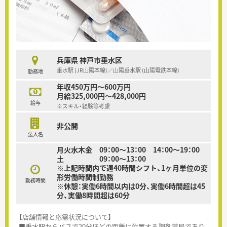
兵庫県 神戸市垂水区
垂水駅 (JR山陽本線)／山陽垂水駅 (山陽電鉄本線)
勤務地
年収450万円～600万円
月給325,000円～428,000円
給与
※スキル・経験等考慮
非公開
法人名
月火水木金 09：00〜13：00 14：00〜19：00
土 09：00〜13：00
※上記時間内で週40時間シフト、1ヶ月単位の変
形労働時間制勤務
勤務時間
※休憩：実働6時間以内は0分、実働6時間超は45
分、実働8時間超は60分
【店舗情報と応需状況について】
■垂水駅からバスで20分ほどの距離に位置する調剤薬局であり、