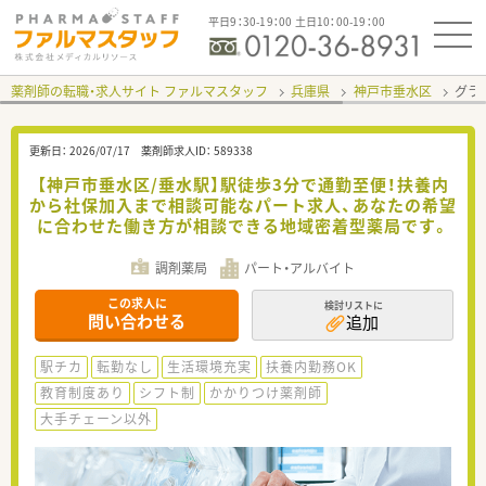
平日9：30-19：00 土日10：00-19：00
薬剤師の転職・求人サイト ファルマスタッフ
兵庫県
神戸市垂水区
グラ
更新日：
2026/07/17
薬剤師求人ID：
589338
【神戸市垂水区/垂水駅】駅徒歩3分で通勤至便！扶養内
から社保加入まで相談可能なパート求人、あなたの希望
に合わせた働き方が相談できる地域密着型薬局です。
調剤薬局
パート・アルバイト
この求人に
検討リストに
問い合わせる
追加
駅チカ
転勤なし
生活環境充実
扶養内勤務OK
教育制度あり
シフト制
かかりつけ薬剤師
大手チェーン以外