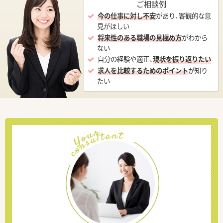
ご相談例
今の仕事に対し不安
があり、客観的な意
見がほしい
将来性のある職場の見極め方
がわから
ない
自分の経験や適正、
現状を振り返りたい
求人を比較するためのポイント
が知り
たい