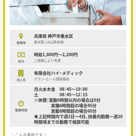
兵庫県 神戸市垂水区
垂水駅 (JR山陽本線)
勤務地
時給1,800円～2,200円
ご経験により考慮
給与
有限会社ハイ・メディック
グラン・エール調剤薬局
法人名
月火水木金 08：45～19：00
土 08：45～12：15
※休憩：実動6時間以内の場合は0分
実働6時間超の場合45分
勤務時間
実動8時間超の場合60分
◉上記時間内で週2日～4日、扶養内勤務～週20
時間頃までの勤務で相談可能
＼こんな薬局です／