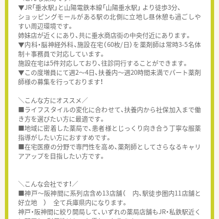
▼JR「垂水駅」と山陽電鉄本線「山陽垂水駅」 より徒歩3分、
ショッピングモールがある駅の北側に立地し昼休憩も過ごしや
すい周辺環境です。
姉妹店が近くにあり、共に垂水商店街の中央付近にあります。
▼内科・脳神経外科、施設在宅（60枚/日）を薬剤師は常時3-5名体
制＋事務員で対応しています。
施設在宅は5件対応しており、往診同行することができます。
▼この度増員にて週2～4日、扶養内～週20時間未満でパート薬剤
師様の募集を行っております！
＼こんな方にオススメ／
■ライフスタイルの変化に合わせて、扶養内から社保加入まで働
き方を選びたい方に最適です。
■地域に密着した薬局で、患者様とじっくり向き合う丁寧な服薬
指導がしたい方におすすめです。
■在宅医療の分野で専門性を高め、薬剤師としてさらなるキャリ
アアップを目指したい方です。
＼こんな会社です！／
■神戸～阪神間に系列店含め13店舗（ 内、駅徒歩圏内11店舗と
好立地 ） 全て兵庫県内になります。
神戸・阪神間に絞り開局して、いずれの薬局店舗もJR・私鉄駅近く