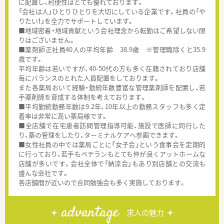
に配置し、利便性はとても優れております。
「会社は人」ひとりひとりを大切にしている企業です。社員の「や
りたい！」を全力でサポートしています。
■地域密着・地域貢献という会社理念から転勤はご希望しない限
りはございません。
■薬剤師正社員40人の平均年齢 38.9歳 ※管理職除くと35.9
歳です。
平均年齢は若いですが、40-50代の方も多く在籍されており店舗
毎にバランスのとれた人員配置をしております。
また各薬局おいて経験・勤続年数豊富な管理薬剤師を配置し、若
手薬剤師を育成する体制を考えております。
■平均勤続勤務年数は9.2年、10年以上の勤務スタッフも多く定
着率は非常に高い薬局様です。
■全店舗で在宅患者訪問管理指導可能、施設で医師に同行した
り、薬の管理をしたり、ターミナルケアへ参画できます。
■女性社員の中では薬局ごとに「女子会」という食事会を定期的
に行っており、若手もベテランもとても仲が良くアットホームな
店舗が多いです。会社全体で「納涼会」もあり別店舗との交流も
盛んな会社です。
各店舗間が近いので合同勉強会も多く実施しております。
advantage
求人の魅力