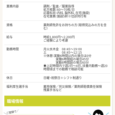
業務内容
調剤／監査／服薬指導
処方枚数：60～70枚/日
応需科目：内科, 脳外科, 在宅(施設)
在宅業務：施設5軒※往診同行有
資格
薬剤師免許をお持ちの方（取得見込みの方を含
む）
給与
時給1,800円～2,200円
ご経験により考慮
勤務時間
月火水木金 08：45～19：00
土 08：45～12：15
※休憩：実動6時間以内の場合は0分
実働6時間超の場合45分
実動8時間超の場合60分
◉上記時間内で週2日～4日、扶養内勤務～週20
時間頃までの勤務で相談可能
休日
日曜・祝祭日＋シフト制通り
福利厚生諸手当
雇用保険／労災保険／薬剤師賠償責任保険
残業手当など
職場情報