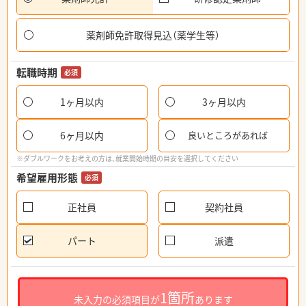
薬剤師免許取得見込（薬学生等）
転職時期
必須
1ヶ月以内
3ヶ月以内
6ヶ月以内
良いところがあれば
※ダブルワークをお考えの方は、就業開始時期の目安を選択してください
希望雇用形態
必須
正社員
契約社員
パート
派遣
1箇所
未入力の必須項目が
あります