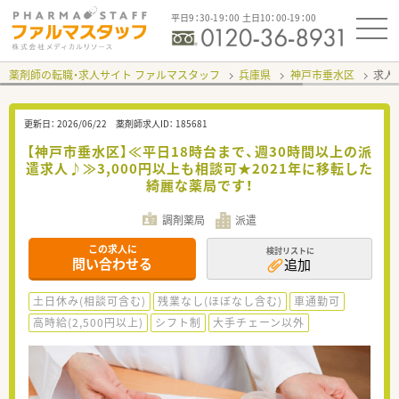
平日9：30-19：00 土日10：00-19：00
薬剤師の転職・求人サイト ファルマスタッフ
兵庫県
神戸市垂水区
求人I
更新日：
2026/06/22
薬剤師求人ID：
185681
【神戸市垂水区】≪平日18時台まで、週30時間以上の派
遣求人♪≫3,000円以上も相談可★2021年に移転した
綺麗な薬局です！
調剤薬局
派遣
この求人に
検討リストに
問い合わせる
追加
土日休み(相談可含む)
残業なし(ほぼなし含む)
車通勤可
高時給(2,500円以上)
シフト制
大手チェーン以外