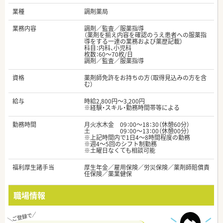
業種
調剤薬局
業務内容
調剤／監査／服薬指導
（薬剤を揃え内容を確認のうえ患者への服薬指
導をする一連の業務および薬歴記載）
科目：内科、小児科
枚数：60～70枚/日
調剤／監査／服薬指導
資格
薬剤師免許をお持ちの方（取得見込みの方を含
む）
給与
時給2,800円～3,200円
※経験・スキル・勤務時間帯等による
勤務時間
月火水木金 09：00～18：30（休憩60分）
土 09：00～13：00（休憩00分）
※上記時間内で1日4～8時間程度の勤務
※週4～5回のシフト制勤務
※土曜日なくても相談可能
福利厚生諸手当
厚生年金／雇用保険／労災保険／薬剤師賠償責
任保険／薬業健保
職場情報