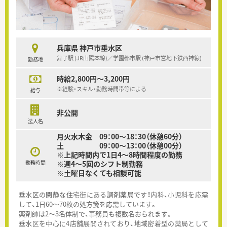
兵庫県 神戸市垂水区
舞子駅 (JR山陽本線)／学園都市駅 (神戸市営地下鉄西神線)
勤務地
時給2,800円～3,200円
※経験・スキル・勤務時間帯等による
給与
非公開
法人名
月火水木金 09：00～18：30（休憩60分）
土 09：00～13：00（休憩00分）
※上記時間内で1日4～8時間程度の勤務
勤務時間
※週4～5回のシフト制勤務
※土曜日なくても相談可能
垂水区の閑静な住宅街にある調剤薬局です！内科、小児科を応需
して、1日60～70枚の処方箋を応需しています。
薬剤師は2～3名体制で、事務員も複数名おられます。
垂水区を中心に4店舗展開されており、地域密着型の薬局として