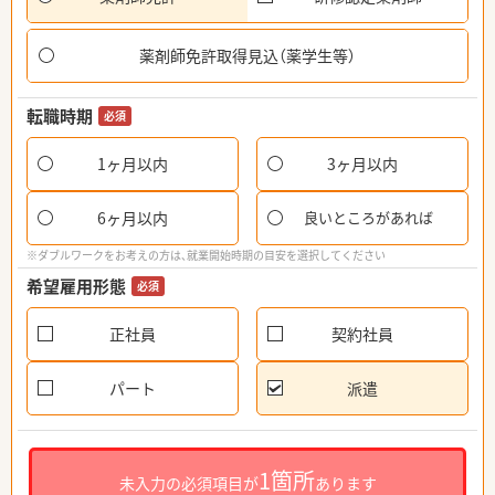
薬剤師免許取得見込（薬学生等）
転職時期
必須
1ヶ月以内
3ヶ月以内
6ヶ月以内
良いところがあれば
※ダブルワークをお考えの方は、就業開始時期の目安を選択してください
希望雇用形態
必須
正社員
契約社員
パート
派遣
1箇所
未入力の必須項目が
あります