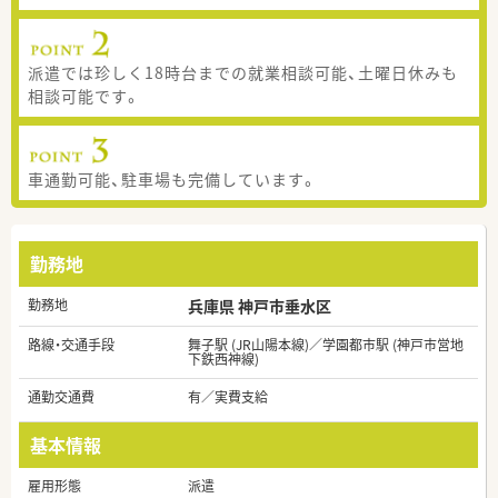
派遣では珍しく18時台までの就業相談可能、土曜日休みも
相談可能です。
車通勤可能、駐車場も完備しています。
勤務地
勤務地
兵庫県 神戸市垂水区
路線・交通手段
舞子駅 (JR山陽本線)／学園都市駅 (神戸市営地
下鉄西神線)
通勤交通費
有／実費支給
基本情報
雇用形態
派遣