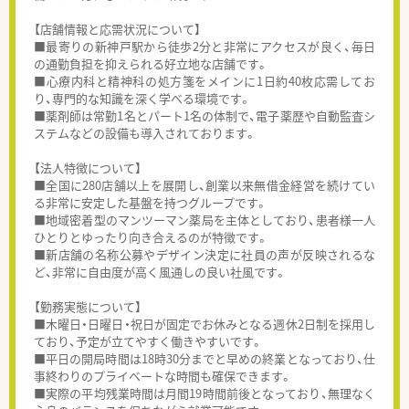
【店舗情報と応需状況について】
■最寄りの新神戸駅から徒歩2分と非常にアクセスが良く、毎日
の通勤負担を抑えられる好立地な店舗です。
■心療内科と精神科の処方箋をメインに1日約40枚応需してお
り、専門的な知識を深く学べる環境です。
■薬剤師は常勤1名とパート1名の体制で、電子薬歴や自動監査シ
ステムなどの設備も導入されております。
【法人特徴について】
■全国に280店舗以上を展開し、創業以来無借金経営を続けてい
る非常に安定した基盤を持つグループです。
■地域密着型のマンツーマン薬局を主体としており、患者様一人
ひとりとゆったり向き合えるのが特徴です。
■新店舗の名称公募やデザイン決定に社員の声が反映されるな
ど、非常に自由度が高く風通しの良い社風です。
【勤務実態について】
■木曜日・日曜日・祝日が固定でお休みとなる週休2日制を採用し
ており、予定が立てやすく働きやすいです。
■平日の開局時間は18時30分までと早めの終業となっており、仕
事終わりのプライベートな時間も確保できます。
■実際の平均残業時間は月間19時間前後となっており、無理なく