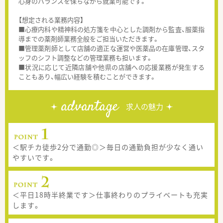
心身のバランスを保ちながら就業可能です。
【想定される業務内容】
■心療内科や精神科の処方箋を中心とした調剤から監査、服薬指
導までの薬剤師業務全般をご担当いただきます。
■管理薬剤師として店舗の適正な運営や医薬品の在庫管理、スタ
ッフのシフト調整などの管理業務も担います。
■状況に応じて近隣店舗や他県の店舗への応援業務が発生する
こともあり、幅広い経験を積むことができます。
advantage
求人の魅力
＜駅チカ徒歩2分で通勤◎＞毎日の通勤負担が少なく通い
やすいです。
＜平日18時半終業です＞仕事終わりのプライベートも充実
します。