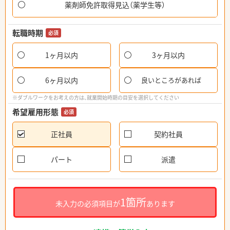
薬剤師免許取得見込（薬学生等）
転職時期
必須
1ヶ月以内
3ヶ月以内
6ヶ月以内
良いところがあれば
※ダブルワークをお考えの方は、就業開始時期の目安を選択してください
希望雇用形態
必須
正社員
契約社員
パート
派遣
1箇所
未入力の必須項目が
あります