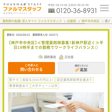
平日9：30-19：00 土日10：00-19：00
薬剤師の転職・求人サイト ファルマスタッフ
兵庫県
神戸市中央区
求人I
更新日：
2026/06/22
薬剤師求人ID：
624171
【神戸市中央区】≪管理薬剤師募集！新神戸駅近く≫平
日18時半までの勤務でワークライフバランス◎
調剤薬局
正社員
この求人に
検討リストに
問い合わせる
追加
駅チカ
高給与(600万円以上)
認定薬剤師取得支援あり
教育制度あり
大手チェーン以外