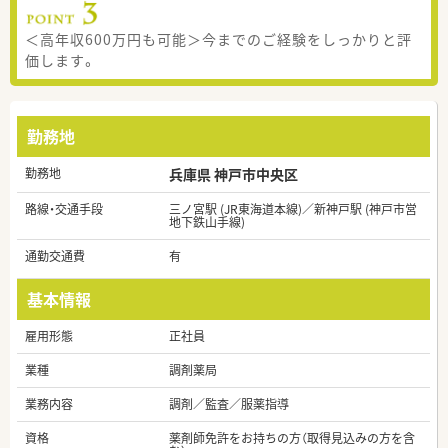
＜高年収600万円も可能＞今までのご経験をしっかりと評
価します。
勤務地
勤務地
兵庫県 神戸市中央区
路線・交通手段
三ノ宮駅 (JR東海道本線)／新神戸駅 (神戸市営
地下鉄山手線)
通勤交通費
有
基本情報
雇用形態
正社員
業種
調剤薬局
業務内容
調剤／監査／服薬指導
資格
薬剤師免許をお持ちの方（取得見込みの方を含