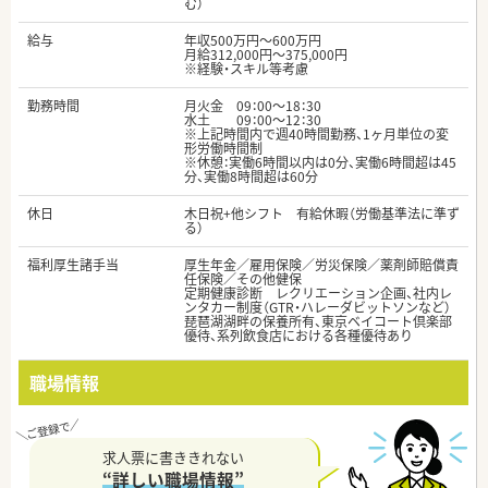
む）
給与
年収500万円～600万円
月給312,000円～375,000円
※経験・スキル等考慮
勤務時間
月火金 09：00～18：30
水土 09：00～12：30
※上記時間内で週40時間勤務、1ヶ月単位の変
形労働時間制
※休憩：実働6時間以内は0分、実働6時間超は45
分、実働8時間超は60分
休日
木日祝+他シフト 有給休暇（労働基準法に準ず
る）
福利厚生諸手当
厚生年金／雇用保険／労災保険／薬剤師賠償責
任保険／その他健保
定期健康診断 レクリエーション企画、社内レ
ンタカー制度（GTR・ハレーダビットソンなど）
琵琶湖湖畔の保養所有、東京ベイコート倶楽部
優待、系列飲食店における各種優待あり
職場情報
求人票に書ききれない
“詳しい職場情報”