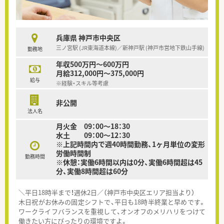
兵庫県 神戸市中央区
三ノ宮駅 (JR東海道本線)／新神戸駅 (神戸市営地下鉄山手線)
勤務地
年収500万円～600万円
月給312,000円～375,000円
給与
※経験・スキル等考慮
非公開
法人名
月火金 09：00～18：30
水土 09：00～12：30
※上記時間内で週40時間勤務、1ヶ月単位の変形
労働時間制
勤務時間
※休憩：実働6時間以内は0分、実働6時間超は45
分、実働8時間超は60分
＼平日18時半まで！週休2日／（神戸市中央区エリア担当より）
木日祝がお休みの固定シフトで、平日も18時半終業と早めです。
ワークライフバランスを重視して、オンオフのメリハリをつけて
働きたい方にぴったりの環境ですよ。