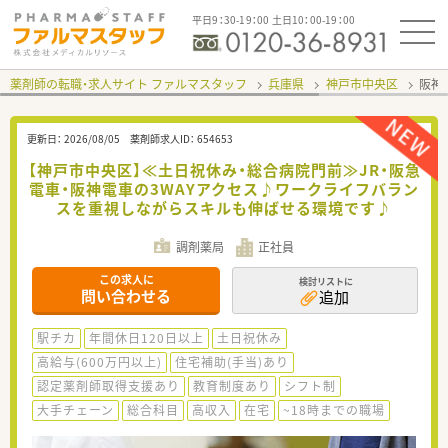
平日9：30-19：00 土日10：00-19：00
薬剤師の転職・求人サイト ファルマスタッフ
兵庫県
神戸市中央区
阪神
更新日：
2026/08/05
薬剤師求人ID：
654653
【神戸市中央区】≪土日祝休み・総合病院門前≫JR・阪急
電車・阪神電車の3WAYアクセス♪ワークライフバラン
スを重視しながらスキルも伸ばせる環境です♪
調剤薬局
正社員
この求人に
検討リストに
問い合わせる
追加
駅チカ
年間休日120日以上
土日祝休み
高給与(600万円以上)
住宅補助(手当)あり
認定薬剤師取得支援あり
教育制度あり
シフト制
大手チェーン
総合科目
高収入
在宅
~18時までの職場