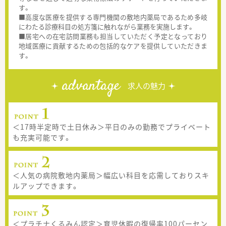
す。
■高度な医療を提供する専門機関の敷地内薬局であるため多岐
にわたる診療科目の処方箋に触れながら業務を実施します。
■居宅への在宅訪問業務も担当していただく予定となっており
地域医療に貢献するための包括的なケアを提供していただきま
す。
advantage
求人の魅力
＜17時半定時で土日休み＞平日のみの勤務でプライベート
も充実可能です。
＜人気の病院敷地内薬局＞幅広い科目を応需しておりスキ
ルアップできます。
＜プラチナくるみん認定＞育児休暇の復帰率100パーセン