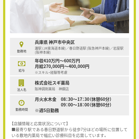
兵庫県 神戸市中央区
灘駅 (JR東海道本線)／春日野道駅 (阪急神戸本線)／岩屋駅
勤務地
(阪神本線)
年収410万円～600万円
月給270,000円～400,000円
給与
※スキル・経験等考慮
株式会社スギ薬局
阪神調剤薬局 神鋼店
法人名
月火水木金 08：30～17：30（休憩60分）
09：00～18：00（休憩60分）
勤務時間
※週5日勤務
【店舗情報と応需状況について】
■最寄り駅である春日野道駅から徒歩7分ほどの場所に位置して
いる敷地内薬局で幅広い診療科目を応需しています。