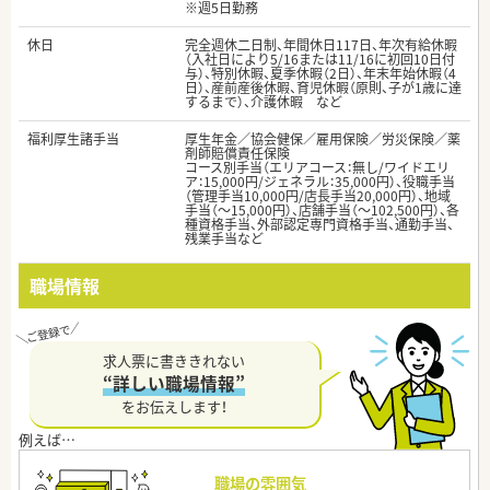
※週5日勤務
休日
完全週休二日制、年間休日117日、年次有給休暇
（入社日により5/16または11/16に初回10日付
与）、特別休暇、夏季休暇（2日）、年末年始休暇（4
日）、産前産後休暇、育児休暇（原則、子が1歳に達
するまで）、介護休暇 など
福利厚生諸手当
厚生年金／協会健保／雇用保険／労災保険／薬
剤師賠償責任保険
コース別手当（エリアコース：無し/ワイドエリ
ア：15,000円/ジェネラル：35,000円）、役職手当
（管理手当10,000円/店長手当20,000円）、地域
手当（～15,000円）、店舗手当（～102,500円）、各
種資格手当、外部認定専門資格手当、通勤手当、
残業手当など
職場情報
求人票に書ききれない
“詳しい職場情報”
をお伝えします！
職場の雰囲気