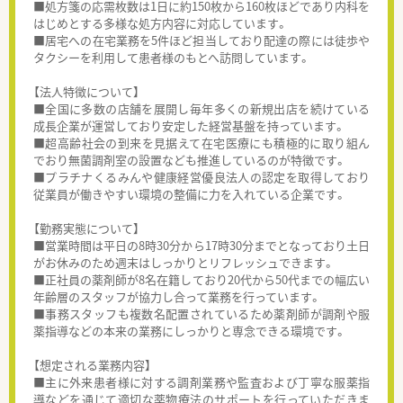
■処方箋の応需枚数は1日に約150枚から160枚ほどであり内科を
はじめとする多様な処方内容に対応しています。
■居宅への在宅業務を5件ほど担当しており配達の際には徒歩や
タクシーを利用して患者様のもとへ訪問しています。
【法人特徴について】
■全国に多数の店舗を展開し毎年多くの新規出店を続けている
成長企業が運営しており安定した経営基盤を持っています。
■超高齢社会の到来を見据えて在宅医療にも積極的に取り組ん
でおり無菌調剤室の設置なども推進しているのが特徴です。
■プラチナくるみんや健康経営優良法人の認定を取得しており
従業員が働きやすい環境の整備に力を入れている企業です。
【勤務実態について】
■営業時間は平日の8時30分から17時30分までとなっており土日
がお休みのため週末はしっかりとリフレッシュできます。
■正社員の薬剤師が8名在籍しており20代から50代までの幅広い
年齢層のスタッフが協力し合って業務を行っています。
■事務スタッフも複数名配置されているため薬剤師が調剤や服
薬指導などの本来の業務にしっかりと専念できる環境です。
【想定される業務内容】
■主に外来患者様に対する調剤業務や監査および丁寧な服薬指
導などを通じて適切な薬物療法のサポートを行っていただきま