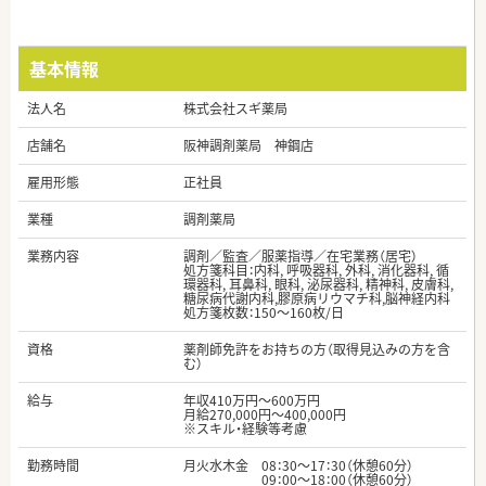
基本情報
法人名
株式会社スギ薬局
店舗名
阪神調剤薬局 神鋼店
雇用形態
正社員
業種
調剤薬局
業務内容
調剤／監査／服薬指導／在宅業務（居宅）
処方箋科目：内科, 呼吸器科, 外科, 消化器科, 循
環器科, 耳鼻科, 眼科, 泌尿器科, 精神科, 皮膚科,
糖尿病代謝内科,膠原病リウマチ科,脳神経内科
処方箋枚数：150～160枚/日
資格
薬剤師免許をお持ちの方（取得見込みの方を含
む）
給与
年収410万円～600万円
月給270,000円～400,000円
※スキル・経験等考慮
勤務時間
月火水木金 08：30～17：30（休憩60分）
09：00～18：00（休憩60分）