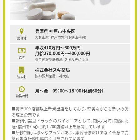
兵庫県 神戸市中央区
大倉山駅 (神戸市営地下鉄山手線)
勤務地
年収410万円～600万円
月給270,000円～400,000円
給与
※ご経験や勤務地、スキル等による
株式会社スギ薬局
阪神調剤薬局 神大店
法人名
月～金 09：00～18：00（休憩60分）
勤務時間
■毎年100 店舗以上新規出店をしており、堅実ながらも勢いのあ
る成長企業です
■調剤併設型ドラッグのパイオニアとして、関東、東海、関西、北
陸・信州を中心に約1,700店舗以上を展開しています
■研修制度は様々なプランがあり、集合研修だけでなく任意で受
講可能な研修も幅広く用意されています