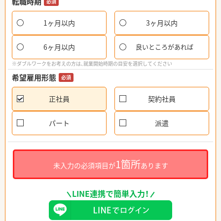
転職時期
必須
1ヶ月以内
3ヶ月以内
6ヶ月以内
良いところがあれば
※ダブルワークをお考えの方は、就業開始時期の目安を選択してください
希望雇用形態
必須
正社員
契約社員
パート
派遣
1箇所
未入力の必須項目が
あります
LINE連携で簡単入力！