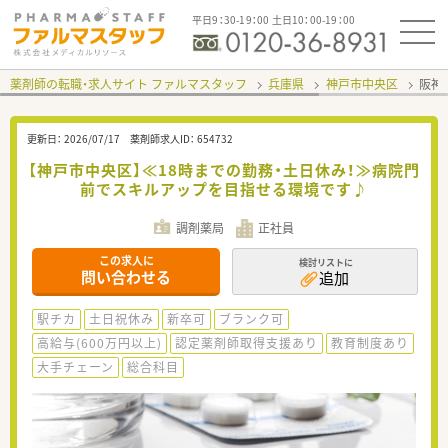
平日9：30-19：00 土日10：00-19：00
薬剤師の転職・求人サイト ファルマスタッフ
兵庫県
神戸市中央区
阪神
更新日：
2026/07/17
薬剤師求人ID：
654732
【神戸市中央区】≪18時までの勤務・土日休み！≫病院門
前でスキルアップを目指せる環境です♪
調剤薬局
正社員
この求人に
検討リストに
問い合わせる
追加
駅チカ
土日祝休み
新卒可
ブランク可
高給与(600万円以上)
認定薬剤師取得支援あり
教育制度あり
大手チェーン
総合科目