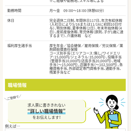
※ご経験や勤務地、スキル等による
勤務時間
月～金 09：00～18：00（休憩60分）
休日
完全週休二日制、年間休日117日、年次有給休暇
（入社日により5/16または11/16に初回10日付
与）、特別休暇、夏季休暇（2日）、年末年始休暇（4
日）、産前産後休暇、育児休暇（原則、子が1歳に達
するまで）、介護休暇 など
福利厚生諸手当
厚生年金／協会健保／雇用保険／労災保険／薬
剤師賠償責任保険
コース別手当（エリアコース：無し/ワイドエリ
ア：15,000円/ジェネラル：35,000円）、役職手当
（管理手当10,000円/店長手当20,000円）、地域
手当（～15,000円）、店舗手当（～102,500円）、各
種資格手当、外部認定専門資格手当、通勤手当、
残業手当など
職場情報
求人票に書ききれない
“詳しい職場情報”
をお伝えします！