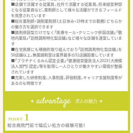
■店舗で活躍する従業員、社外で活躍する従業員、将来経営幹部
となる従業員など、薬剤師として様々な活躍ができるフィールド
を用意されています
■総合薬剤師・調剤薬剤師（土日休み・19時までの勤務）どちらか
の働き方を選択できます
■調剤併設型だけでなく「医療モール・クリニック併設店舗」「敷
地内薬局」「訪問調剤特化型店舗」など様々な店舗を運営していま
す
■在宅医療にも積極的取り組んでおり「訪問調剤特化型店舗」を
50店舗以上、無菌調剤室は業界最多の51店舗設置しています
■「プラチナくるみん認定企業」「健康経営優良法人2023（大規模
法人部門）認定」等を取得し一人ひとりが働きやすい環境が整備
されています
■充実した研修制度、人事制度、評価制度、キャリア支援制度等が
あるのも特徴です
advantage
求人の魅力
総合病院門前で幅広い処方の経験可能！