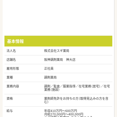
基本情報
法人名
株式会社スギ薬局
店舗名
阪神調剤薬局 神大店
雇用形態
正社員
業種
調剤薬局
業務内容
調剤／監査／服薬指導／在宅業務（居宅）／在宅
業務（施設）
資格
薬剤師免許をお持ちの方（取得見込みの方を含
む）
給与
年収410万円～600万円
月給270,000円～400,000円