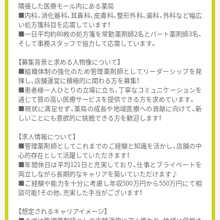
隣接した医療モール内にある薬局
■内科、消化器科、耳鼻科、皮膚科、整形外科、歯科、外科など幅広
い処方箋科目を応需しています！
■一日平均約80枚の処方箋を常勤薬剤師2名とパート薬剤師3名、
そして事務スタッフで協力して応需しています。
【募集背景と求める人物像について】
■組織体制の強化のため管理薬剤師としてリーダーシップを発
揮し、店舗運営に積極的に関わる方を募集！
■患者様一人ひとりの立場に立ち、丁寧なコミュニケーションを
通じて質の高い医療サービスを提供できる方を求めています。
■現状に満足せず、薬局の成長や地域医療への貢献に向けて、新
しいことにも意欲的に挑戦できる方を歓迎します！
【求人情報について】
■管理薬剤師としてこれまでのご経験と知識を活かし、店舗の中
心的存在として活躍していただきます！
■年間休日は平均121日と充実しており、仕事とプライベートを
両立しながら長期的なキャリアを築いていただけます♪
■ご経験や能力を十分に考慮し年収500万円から550万円にて相
談可能！その他、充実した手当がございます！
【想定されるキャリアイメージ】