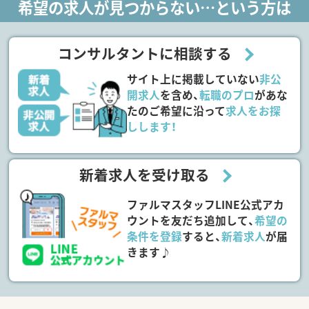
希望の求人が見つからない…という方は
コンサルタントに相談する
サイト上に掲載していない
非公
開求人
を含め、
転職のプロ
があな
たのご希望に沿って
求人をお探
しします！
新着求人を受け取る
ファルマスタッフLINE公式アカ
ウントを友だち追加して、
希望の
条件を登録
すると、
新着求人
が届
きます♪