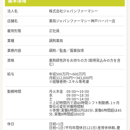
基本情報
法人名
株式会社ジャパンファーマシー
店舗名
薬局ジャパンファーマシー神戸ハーバー店
雇用形態
正社員
業種
調剤薬局
業務内容
調剤／監査／服薬指導
資格
薬剤師免許をお持ちの方（取得見込みの方を含
む）
給与
年収500万円～600万円
月給312,000円～343,000円
※経験者例・スキル等考慮
勤務時間
月火木金 09：00～19：00
水 09：00～18：30
土 09：00～14：00
※上記時間内で週40時間シフト制勤務、1ヶ月
単位の変形労働時間制
※休憩：実働6時間以内は0分、実働6時間超は45
分、実働8時間超は60分
休日
日祝+1日
日祝+1日（平均年間休日121日）産育休休暇、慶