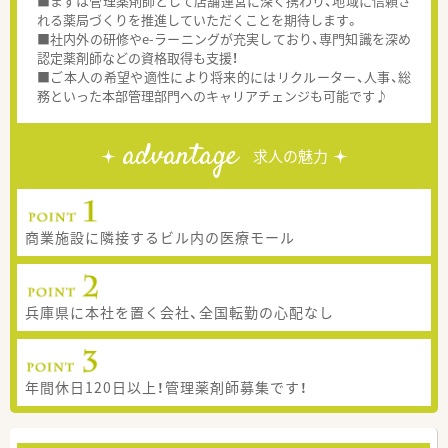
■まずは管理薬剤師として店舗運営に深く携わり、地域に信頼さ
れる薬局づくりを推進していただくことを期待します。
■社内外の研修やe-ラーニングが充実しており、専門知識を深め
認定薬剤師などの資格取得も支援！
■ご本人の希望や適性により将来的にはリクルーター、人事、総
務といった本部管理部門へのキャリアチェンジも可能です♪
advantage
求人の魅力
商業施設に隣接するビル内の医療モール
兵庫県に本社を置く会社、全国転勤の心配なし
年間休日120日以上！管理薬剤師募集です！