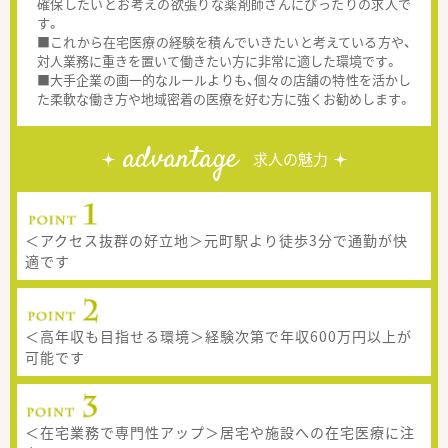
確保したいとお考えの欲張りな薬剤師さんにぴったりの求人で
す。
■これから在宅医療の経験を積んでいきたいと考えている方や、
対人業務に重きを置いて働きたい方に非常に適した環境です。
■大手企業の画一的なルールよりも、個々の店舗の特性を活かし
た柔軟な働き方や地域密着の医療を好む方に強くお勧めします。
advantage
求人の魅力
＜アクセス抜群の好立地＞元町駅より徒歩3分で通勤が快
適です
＜高年収も目指せる環境＞経験次第で年収600万円以上が
可能です
＜在宅業務で専門性アップ＞居宅や施設への在宅医療に注