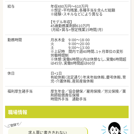
給与
年収480万円～610万円
※想定・平均残業、各種手当を含んだ総額
※経験・スキルなどにより異なる
【モデル年収】
45歳勤務薬剤師610万円
（月給+賞与+想定残業15時間/月）
勤務時間
月水木金 9：00～18：00
火 9：00～20：00
土 9：00～13：00
※上記時 間内で週40時間、1ヶ月単位の変形
労働時間制
※休憩：実働6時間以内は休憩なし、実働6時間超
は45分、実働8時間超は60分
休日
日+1日
有給休暇（法定通り）年末年始休暇、慶弔休暇、育
児・介護休暇、産前産後休暇
福利厚生諸手当
厚生年金／協会健保／雇用保険／労災保険／薬
剤師賠償責任保険
時間外手当 通勤手当
職場情報
求人票に書ききれない