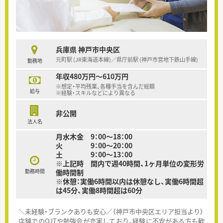
兵庫県 神戸市中央区
元町駅 (JR東海道本線)／県庁前駅 (神戸市営地下鉄山手線)
勤務地
年収480万円～610万円
※想定・平均残業、各種手当を含んだ総額
給与
※経験・スキルなどにより異なる
非公開
法人名
月水木金 9：00～18：00
火 9：00～20：00
土 9：00～13：00
※上記時 間内で週40時間、1ヶ月単位の変形労
勤務時間
働時間制
※休憩：実働6時間以内は休憩なし、実働6時間超
は45分、実働8時間超は60分
＼未経験・ブランクありも安心／（神戸市中央区エリア担当より）
店舗でのOJTや勉強会が充実しており、経験に不安がある方も歓