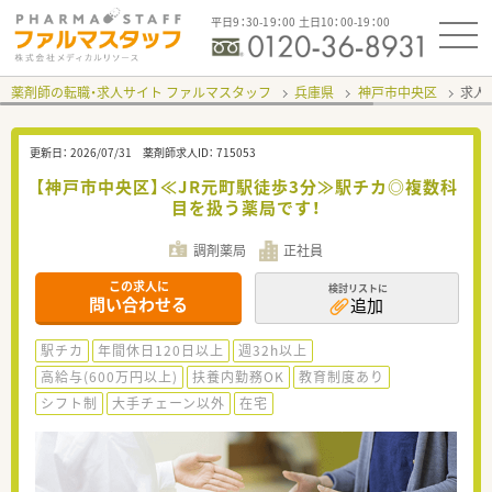
平日9：30-19：00 土日10：00-19：00
薬剤師の転職・求人サイト ファルマスタッフ
兵庫県
神戸市中央区
求人I
更新日：
2026/07/31
薬剤師求人ID：
715053
【神戸市中央区】≪JR元町駅徒歩3分≫駅チカ◎複数科
目を扱う薬局です！
調剤薬局
正社員
この求人に
検討リストに
問い合わせる
追加
駅チカ
年間休日120日以上
週32h以上
高給与(600万円以上)
扶養内勤務OK
教育制度あり
シフト制
大手チェーン以外
在宅