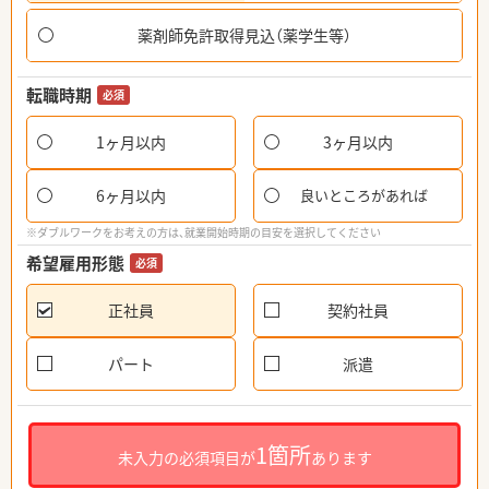
薬剤師免許取得見込（薬学生等）
転職時期
必須
1ヶ月以内
3ヶ月以内
6ヶ月以内
良いところがあれば
※ダブルワークをお考えの方は、就業開始時期の目安を選択してください
希望雇用形態
必須
正社員
契約社員
パート
派遣
1箇所
未入力の必須項目が
あります