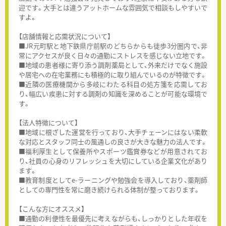
迎です。大手とは違うアットホームな雰囲気で相談もしやすいで
すよ。
【店舗情報と応需状況について】
■JR元町駅と地下鉄県庁前駅のどちらからも徒歩3分圏内で、非
常にアクセスが良く日々の通勤にストレスを感じない立地です。
■地域の患者様に寄り添う調剤薬局として、外来だけでなく施設
や居宅への在宅業務にも積極的に取り組んでいるのが特徴です。
■近隣の医療機関から多岐にわたる科目の処方箋を応需してお
り、幅広い疾患に対する調剤の知識を深めることが可能な環境で
す。
【法人特徴について】
■地域に根ざした運営を行っており、大手チェーンにはない柔軟
な対応とスタッフ同士の風通しの良さが大きな魅力の法人です。
■福利厚生として保養所やスポーツ鑑賞券などが用意されてお
り、社員の心身のリフレッシュを大切にしている企業文化があり
ます。
■教育制度としてe-ラーニングや勉強会を導入しており、薬剤師
としての専門性を常に磨き続けられる体制が整っております。
【こんな方にオススメ】
■通勤の利便性を最優先に考えながらも、しっかりとした年収を