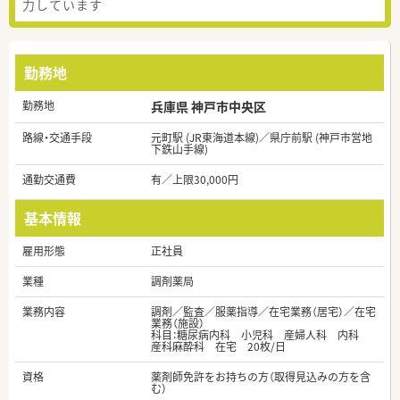
力しています
勤務地
勤務地
兵庫県 神戸市中央区
路線・交通手段
元町駅 (JR東海道本線)／県庁前駅 (神戸市営地
下鉄山手線)
通勤交通費
有／上限30,000円
基本情報
雇用形態
正社員
業種
調剤薬局
業務内容
調剤／監査／服薬指導／在宅業務（居宅）／在宅
業務（施設）
科目：糖尿病内科 小児科 産婦人科 内科
産科麻酔科 在宅 20枚/日
資格
薬剤師免許をお持ちの方（取得見込みの方を含
む）