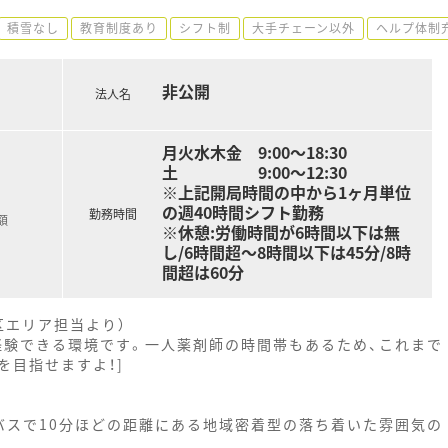
積雪なし
教育制度あり
シフト制
大手チェーン以外
ヘルプ体制
非公開
法人名
月火水木金 9:00～18:30
土 9:00～12:30
※上記開局時間の中から1ヶ月単位
の週40時間シフト勤務
勤務時間
額
※休憩:労働時間が6時間以下は無
し/6時間超～8時間以下は45分/8時
間超は60分
区エリア担当より）
経験できる環境です。一人薬剤師の時間帯もあるため、これまで
を目指せますよ！]
バスで10分ほどの距離にある地域密着型の落ち着いた雰囲気の