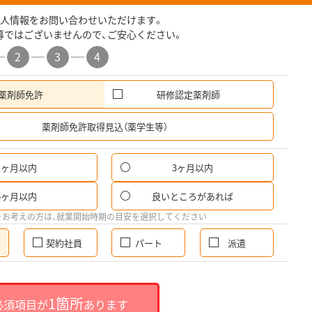
人情報をお問い合わせいただけます。
募ではございませんので、ご安心ください。
2
3
4
薬剤師免許
研修認定薬剤師
希
薬剤師免許取得見込（薬学生等）
1ヶ月以内
3ヶ月以内
6ヶ月以内
良いところがあれば
をお考えの方は、就業開始時期の目安を選択してください
契約社員
パート
派遣
1箇所
必須項目が
あります