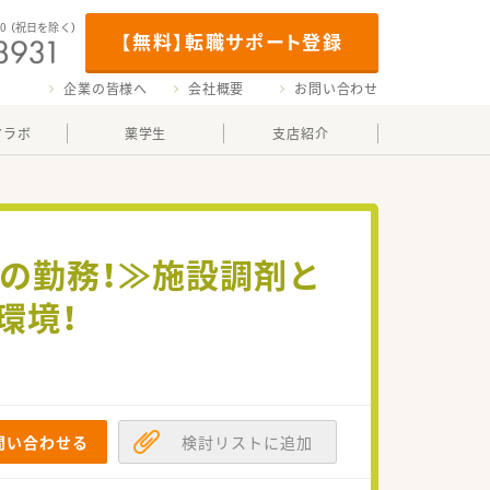
00
（祝日を除く）
【無料】転職サポート登録
企業の皆様へ
会社概要
お問い合わせ
マラボ
薬学生
支店紹介
迄の勤務！≫施設調剤と
環境！
問い合わせる
検討リストに追加