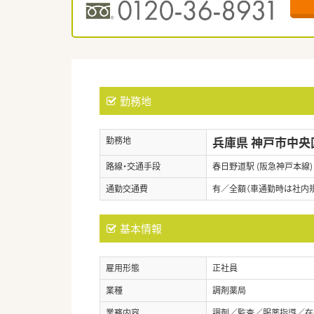
勤務地
兵庫県 神戸市中央
勤務地
路線・交通手段
春日野道駅 (阪急神戸本線)
通勤交通費
有／全額（車通勤時は社内規定
基本情報
雇用形態
正社員
業種
調剤薬局
業務内容
調剤／監査／服薬指導／在