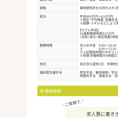
資格
薬剤師免許をお持ちの方（
給与
年収490万円～610万円
※想定・平均残業、各種手
※経験・スキルなどにより
【モデル年収】
45歳勤務薬剤師610万円
（月給+賞与+想定残業5時間
勤務時間
月火水木金 9:00～18:30
土 9:00～12:30
※上記開局時間の中から1
※休憩:労働時間が6時間以
休日
祝日含む週休2日 年間休日
福利厚生諸手当
厚生年金／雇用保険／労災
時間外手当 資格手当 役
職場情報
求人票に書き