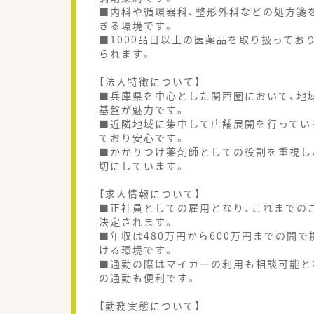
■内科や循環器科、整形外科などの処方箋
きる環境です。
■1000品目以上の医薬品を取り扱ってお
られます。
【法人特徴について】
■兵庫県を中心とした関西圏において、地
基盤が魅力です。
■近隣地域に集中して店舗展開を行ってい
ており安心です。
■かかりつけ薬剤師としての役割を重視し
切にしています。
【求人情報について】
■正社員としての雇用となり、これまでの
決定されます。
■年収は480万円から600万円までの間
ける環境です。
■通勤の際はマイカーの利用も相談可能と
の通勤も便利です。
【勤務実態について】