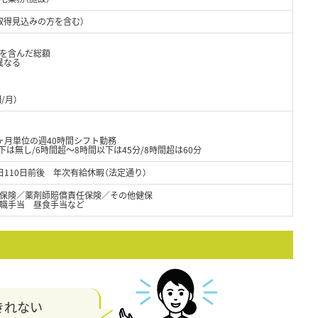
取得見込みの方を含む）
当を含んだ総額
異なる
/月）
ヶ月単位の週40時間シフト勤務
下は無し/6時間超～8時間以下は45分/8時間超は60分
110日前後 年次有給休暇（法定通り）
保険／薬剤師賠償責任保険／その他健保
職手当 昼食手当など
きれない