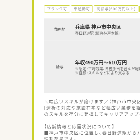
ブランク可
車通勤可
高給与(600万円以上)
兵庫県 神戸市中央区
勤務地
春日野道駅 (阪急神戸本線)
年収490万円～610万円
給与
※想定・平均残業、各種手当を含んだ総
※経験・スキルなどにより異なる
＼幅広いスキルが磨けます／（神戸市中央
[透析の対応や施設在宅など幅広い業務を
のスキルを存分に発揮してキャリアアップ
【店舗情報と応需状況について】
■神戸市中央区に位置し、春日野道駅から
調剤薬局です。