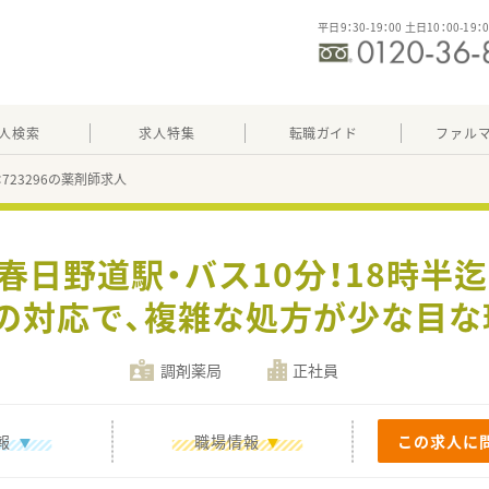
平日9：30-19：00 土日10：00-19：
人検索
求人特集
転職ガイド
ファル
：723296の薬剤師求人
R春日野道駅・バス10分！18時半
の対応で、複雑な処方が少な目な
調剤薬局
正社員
報
職場情報
この求人に