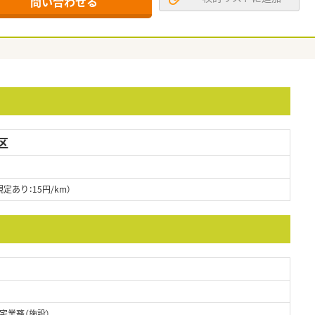
問い合わせる
区
あり：15円/km）
宅業務（施設）