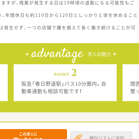
りますが、残業が発生する日は19時頃の退勤になる可能性もご
、年間休日も約110日から120日としっかりと体を休めること
は発生せず、一つの店舗で腰を据えて長く働き続けることが可
advantage
求人の魅力
阪急「春日野道駅」バス10分圏内。自
関
動車通勤も相談可能です！
整
この求人に
検討リストに追加