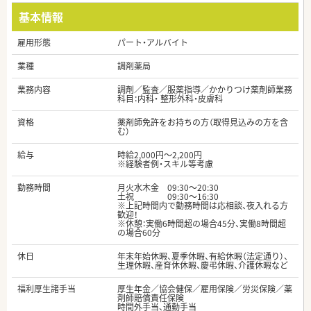
基本情報
雇用形態
パート・アルバイト
業種
調剤薬局
業務内容
調剤／監査／服薬指導／かかりつけ薬剤師業務
科目：内科・ 整形外科・皮膚科
資格
薬剤師免許をお持ちの方（取得見込みの方を含
む）
給与
時給2,000円～2,200円
※経験者例・スキル等考慮
勤務時間
月火水木金 09:30～20:30
土祝 09:30～16:30
※上記時間内で勤務時間は応相談、夜入れる方
歓迎！
※休憩：実働6時間超の場合45分、実働8時間超
の場合60分
休日
年末年始休暇、夏季休暇、有給休暇（法定通り）、
生理休暇、産育休休暇、慶弔休暇、介護休暇など
福利厚生諸手当
厚生年金／協会健保／雇用保険／労災保険／薬
剤師賠償責任保険
時間外手当、通勤手当