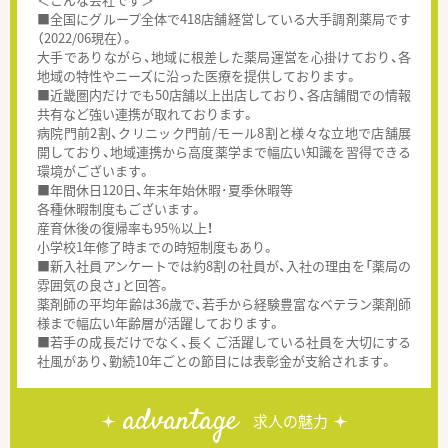
■全国にグループ全体で418店舗経営している大手調剤薬局です
（2022/06現在）。
大手でありながら、地域に根差した薬局運営を心掛けており、各
地域の特性やニーズに沿った医療を提供しております。
■近畿圏内だけでも50店舗以上出店しており、各店舗間での情報
共有など強い連携が取れております。
病院門前2割、クリニック門前/モール8割と様々な立地で店舗展
開しており、地域連携から高度薬学まで幅広い知識を習得できる
環境がございます。
■年間休日120日、年末年始休暇･夏季休暇等
各種休暇制度もございます。
産育休後の復帰率も95％以上！
小学校1年修了時までの時短制度もあり。
■新入社員アンケートでは約8割の社員が、入社の理由を「薬局の
雰囲気の良さ」と回答。
薬剤師の平均年齢は36歳で、若手から経験豊富なベテラン薬剤師
様まで幅広い年齢層が活躍しております。
■若手の成長だけでなく、長くご活躍している社員を大切にする
社風があり、勤続10年ごとの節目には表彰金が支給されます。
advantage
求人の魅力