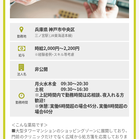
兵庫県 神戸市中央区
三ノ宮駅 (JR東海道本線)
勤務地
時給2,000円～2,200円
※経験者例・スキル等考慮
給与
非公開
法人名
月火水木金 09:30～20:30
土祝 09:30～16:30
※上記時間内で勤務時間は応相談、夜入れる方
歓迎！
勤務時間
※休憩：実働6時間超の場合45分、実働8時間超の
場合60分
＜こんな薬局です＞
■大型タワーマンションのショッピングゾーンに展開しており、
門前のクリニックだけでなく広域から処方箋を応需しておりま