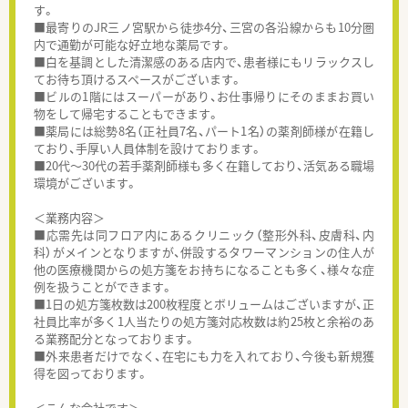
す。
■最寄りのJR三ノ宮駅から徒歩4分、三宮の各沿線からも10分圏
内で通勤が可能な好立地な薬局です。
■白を基調とした清潔感のある店内で、患者様にもリラックスし
てお待ち頂けるスペースがございます。
■ビルの1階にはスーパーがあり、お仕事帰りにそのままお買い
物をして帰宅することもできます。
■薬局には総勢8名（正社員7名、パート1名）の薬剤師様が在籍し
ており、手厚い人員体制を設けております。
■20代～30代の若手薬剤師様も多く在籍しており、活気ある職場
環境がございます。
＜業務内容＞
■応需先は同フロア内にあるクリニック（整形外科、皮膚科、内
科）がメインとなりますが、併設するタワーマンションの住人が
他の医療機関からの処方箋をお持ちになることも多く、様々な症
例を扱うことができます。
■1日の処方箋枚数は200枚程度とボリュームはございますが、正
社員比率が多く1人当たりの処方箋対応枚数は約25枚と余裕のあ
る業務配分となっております。
■外来患者だけでなく、在宅にも力を入れており、今後も新規獲
得を図っております。
＜こんな会社です＞