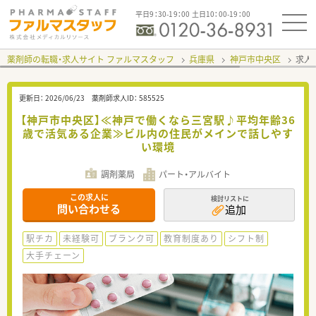
平日9：30-19：00 土日10：00-19：00
薬剤師の転職・求人サイト ファルマスタッフ
兵庫県
神戸市中央区
求人I
更新日：
2026/06/23
薬剤師求人ID：
585525
【神戸市中央区】≪神戸で働くなら三宮駅♪平均年齢36
歳で活気ある企業≫ビル内の住民がメインで話しやす
い環境
調剤薬局
パート・アルバイト
この求人に
検討リストに
問い合わせる
追加
駅チカ
未経験可
ブランク可
教育制度あり
シフト制
大手チェーン