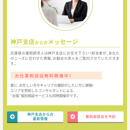
神戸支店
メッセージ
からの
兵庫県の薬剤師求人は神戸支店にお任せ下さい！担当者が、あなた
のニーズに合わせた情報、お勧めの求人をご案内させていただきま
す。
お仕事相談会無料開催中！
更に、お忙しい方やキャリアの棚卸がしたい方に朗報!
エリアを熟知したコンサルタントによる、
“出張”個別相談サービスも同時開催中です。
神戸支店からの
無料相談会を予約
最新情報