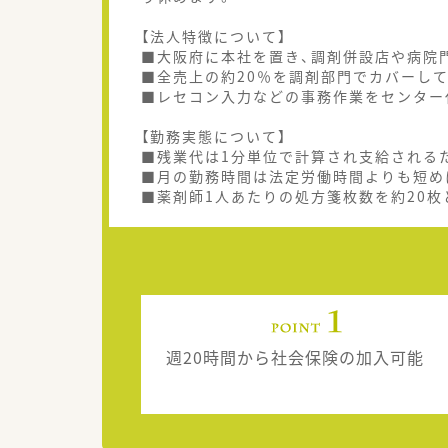
【法人特徴について】
■大阪府に本社を置き、調剤併設店や病院
■全売上の約20％を調剤部門でカバーし
■レセコン入力などの事務作業をセンター
【勤務実態について】
■残業代は1分単位で計算され支給される
■月の勤務時間は法定労働時間よりも短め
■薬剤師1人あたりの処方箋枚数を約20
週20時間から社会保険の加入可能