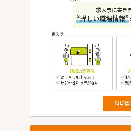
求人票に書き
“詳しい職場情報”
職場の雰囲気
ワ
助け合う風土がある
お
年齢や性別の壁がない
残
職場情