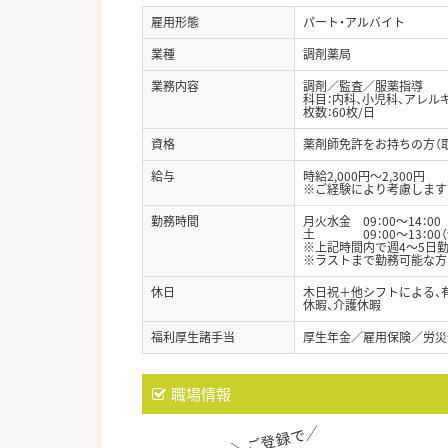
雇用形態
パート・アルバイト
業種
調剤薬局
業務内容
調剤／監査／服薬指導
科目：内科、小児科、アレル
枚数：60枚/日
資格
薬剤師免許をお持ちの方（
給与
時給2,000円～2,300円
※ご経験により考慮します
勤務時間
月火水金 09：00～14：00 
土 09：00～13：00
※上記時間内で週4～5日
※ラストまで勤務可能な方
休日
木日祝＋他シフトによる、有
休暇、介護休暇
福利厚生諸手当
厚生年金／雇用保険／労災
職場情報