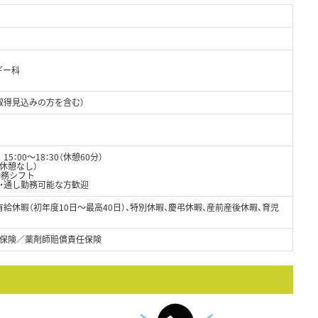
ギー科
取得見込みの方を含む）
15：00～18：30（休憩60分）
（休憩なし）
勤務シフト
・通し勤務可能な方歓迎
給休暇（初年度10日～最高40日）、特別休暇、慶弔休暇、産前産後休暇、育児
保険／薬剤師賠償責任保険