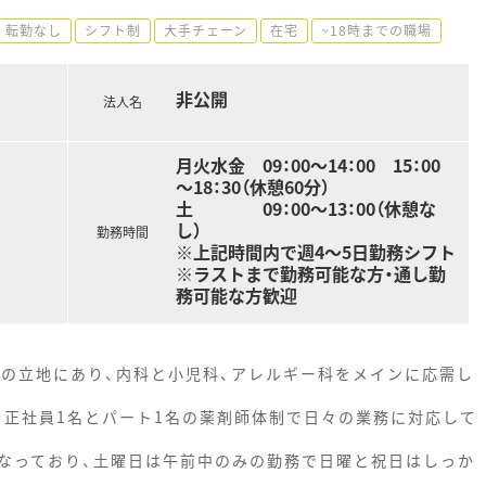
転勤なし
シフト制
大手チェーン
在宅
~18時までの職場
非公開
法人名
月火水金 09：00～14：00 15：00
～18：30（休憩60分）
土 09：00～13：00（休憩な
し）
勤務時間
※上記時間内で週4～5日勤務シフト
※ラストまで勤務可能な方・通し勤
務可能な方歓迎
どの立地にあり、内科と小児科、アレルギー科をメインに応需し
、正社員1名とパート1名の薬剤師体制で日々の業務に対応して
なっており、土曜日は午前中のみの勤務で日曜と祝日はしっか