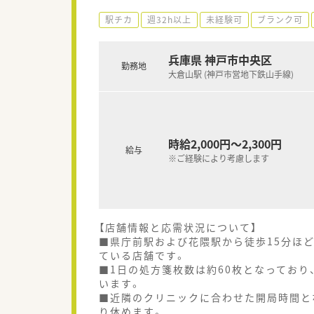
駅チカ
週32h以上
未経験可
ブランク可
兵庫県 神戸市中央区
勤務地
大倉山駅 (神戸市営地下鉄山手線)
時給2,000円～2,300円
給与
※ご経験により考慮します
【店舗情報と応需状況について】
■県庁前駅および花隈駅から徒歩15分ほ
ている店舗です。
■1日の処方箋枚数は約60枚となっており
います。
■近隣のクリニックに合わせた開局時間と
り休めます。