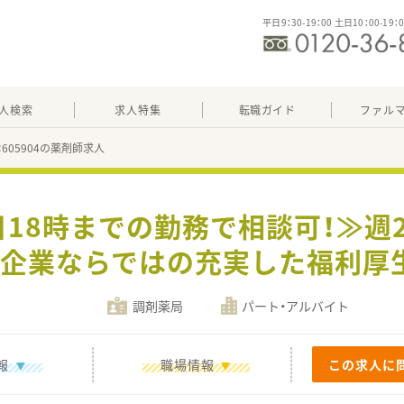
平日9：30-19：00 土日10：00-19：
人検索
求人特集
転職ガイド
ファル
：605904の薬剤師求人
日18時までの勤務で相談可！≫週
手企業ならではの充実した福利厚
調剤薬局
パート・アルバイト
報
職場情報
この求人に