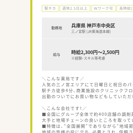
駅チカ
週休2.5日以上
Ｗワーク可
高時給(
兵庫県 神戸市中央区
勤務地
三ノ宮駅 (JR東海道本線)
時給2,300円～2,500円
給与
※経験・スキル等考慮
＼こんな薬局です／
人気の三ノ宮エリアにて日曜日と祝日のパ
駅チカ徒歩4分、商業施設のクリニックフ
出勤のついでにお買い物などもしていただ
＼こんな会社です！／
■全国にグループ全体で約400店舗の調
大手と地場チェーンの良いところを取って
■特徴は、“全国展開”でありながら“地域
地域の皆様の役に立ち、必要とされ、信頼さ