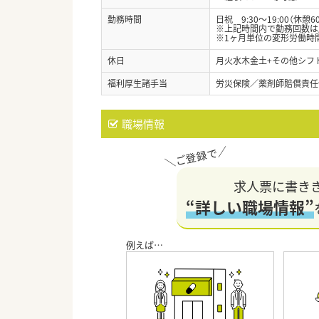
勤務時間
日祝 9:30～19:00（休憩6
※上記時間内で勤務回数は
※1ヶ月単位の変形労働時
休日
月火水木金土+その他シフト
福利厚生諸手当
労災保険／薬剤師賠償責任
職場情報
求人票に書き
“詳しい職場情報”