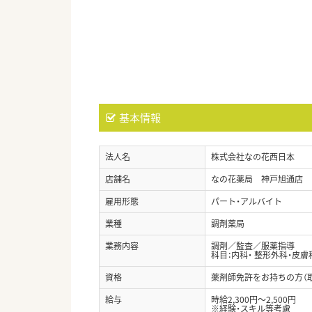
基本情報
法人名
株式会社なの花西日本
店舗名
なの花薬局 神戸旭通店
雇用形態
パート・アルバイト
業種
調剤薬局
業務内容
調剤／監査／服薬指導
科目：内科・ 整形外科・皮膚
資格
薬剤師免許をお持ちの方（
給与
時給2,300円～2,500円
※経験・スキル等考慮