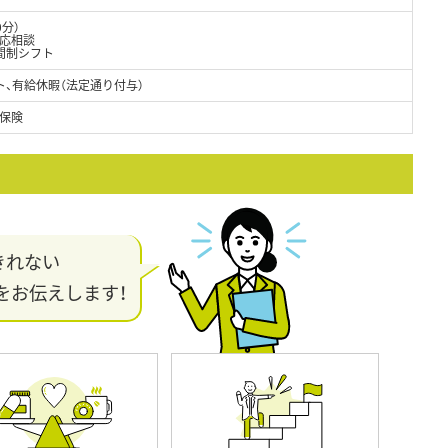
0分）
応相談
間制シフト
、有給休暇（法定通り付与）
保険
きれない
をお伝えします！