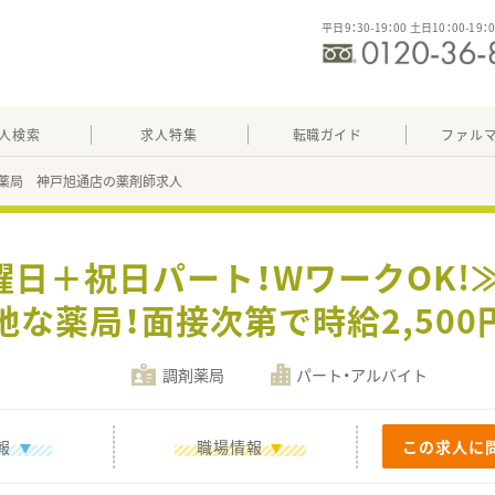
平日9：30-19：00 土日10：00-19：
人検索
求人特集
転職ガイド
ファル
薬局 神戸旭通店の薬剤師求人
曜日＋祝日パート！WワークOK!≫
地な薬局！面接次第で時給2,500
調剤薬局
パート・アルバイト
報
職場情報
この求人に