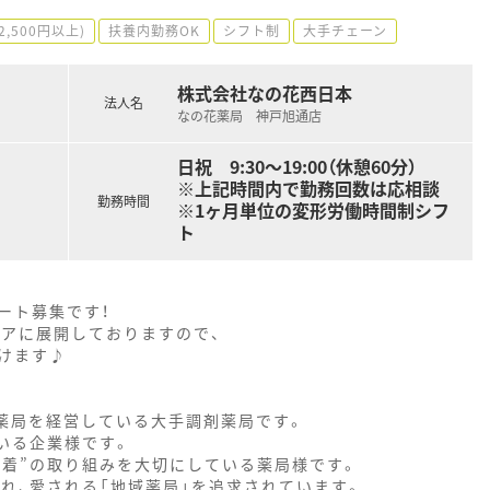
2,500円以上)
扶養内勤務OK
シフト制
大手チェーン
株式会社なの花西日本
法人名
なの花薬局 神戸旭通店
日祝 9:30～19:00（休憩60分）
※上記時間内で勤務回数は応相談
勤務時間
※1ヶ月単位の変形労働時間制シフ
ト
ート募集です！
ロアに展開しておりますので、
けます♪
剤薬局を経営している大手調剤薬局です。
いる企業様です。
密着”の取り組みを大切にしている薬局様です。
れ、愛される「地域薬局」を追求されています。