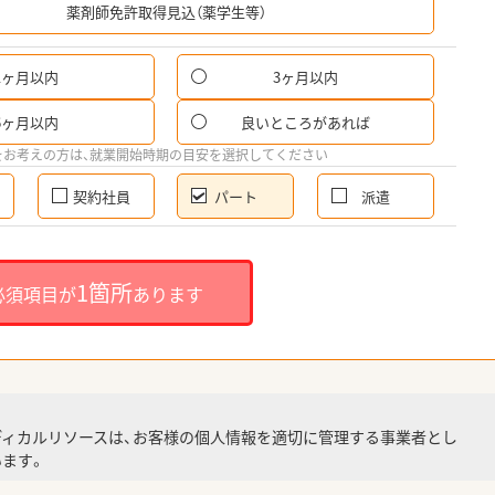
薬剤師免許取得見込（薬学生等）
1ヶ月以内
3ヶ月以内
パ
6ヶ月以内
良いところがあれば
希
をお考えの方は、就業開始時期の目安を選択してください
契約社員
パート
派遣
就
1箇所
必須項目が
あります
就業
ディカルリソースは、お客様の個人情報を適切に管理する事業者とし
ます。